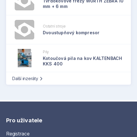
Tvrdokovové frézy WÜRTH ZEBRA 10
mm + 6 mm
Ostatní stroje
Dvoustupňový kompresor
Pily
Kotoučová pila na kov KALTENBACH
KKS 400
Další inzeráty
Pro uživatele
Registrace