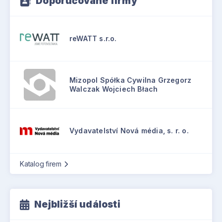
Doporučované firmy
reWATT s.r.o.
Mizopol Spółka Cywilna Grzegorz
Walczak Wojciech Błach
Vydavatelství Nová média, s. r. o.
Katalog firem
Nejbližší události