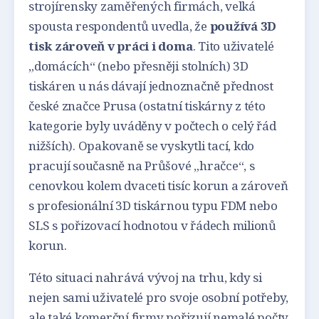
strojírensky zaměřených firmách, velká
spousta respondentů uvedla, že
používá 3D
tisk zároveň v práci i doma
. Tito uživatelé
„domácích“ (nebo přesněji stolních) 3D
tiskáren u nás dávají jednoznačně přednost
české značce Prusa (ostatní tiskárny z této
kategorie byly uváděny v počtech o celý řád
nižších). Opakovaně se vyskytli tací, kdo
pracují současně na Průšové „hračce“, s
cenovkou kolem dvaceti tisíc korun a zároveň
s profesionální 3D tiskárnou typu FDM nebo
SLS s pořizovací hodnotou v řádech milionů
korun.
Této situaci nahrává vývoj na trhu, kdy si
nejen sami uživatelé pro svoje osobní potřeby,
ale také komerční firmy pořizují nemalé počty