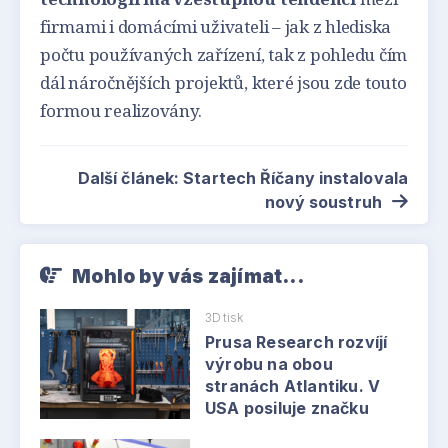
firmami i domácími uživateli – jak z hlediska
počtu používaných zařízení, tak z pohledu čím
dál náročnějších projektů, které jsou zde touto
formou realizovány.
Další článek: Startech Říčany instalovala
nový soustruh
Mohlo by vás zajímat...
3D tisk
Prusa Research rozvíjí
výrobu na obou
stranách Atlantiku. V
USA posiluje značku