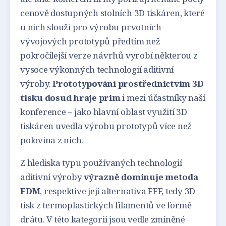
cenově dostupných stolních 3D tiskáren, které
u nich slouží pro výrobu prvotních
vývojových prototypů předtím než
pokročilejší verze návrhů vyrobí některou z
vysoce výkonných technologií aditivní
výroby.
Prototypování prostřednictvím 3D
tisku dosud hraje prim
i mezi účastníky naší
konference – jako hlavní oblast využití 3D
tiskáren uvedla výrobu prototypů více než
polovina z nich.
Z hlediska typu používaných technologií
aditivní výroby
výrazně dominuje metoda
FDM
, respektive její alternativa FFF, tedy 3D
tisk z termoplastických filamentů ve formě
drátu. V této kategorii jsou vedle zmíněné