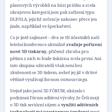
plastových výrobků na bázi prášku a zcela
okrajovou kategorií jsou pak zařízení typu
DLP/SLA, jejichž určení je nakonec přece jen
jinde, například ve šperkařství.
Co je jistě zajímavé – dva ze tří účastníků naší
letošní konference aktuálně
zvažuje pořízení
nové 3D tiskárny
, přičemž zhruba pro
pětinu z nich to bude tiskárna zcela první. Ani
tato skupina uživatelů však není bez
zkušenosti se 3D tiskem, neboť jej již v drtivé
většině využívají formou outsourcingu.
Stejně jako jarní 3D FÓRUM, ukázalo i
podzimní Fórum aditivní výroby, že Češi mají
o 3D tisk seriózní zájem a
využití aditivních
technologií má vzestupnou tendenci
mezi