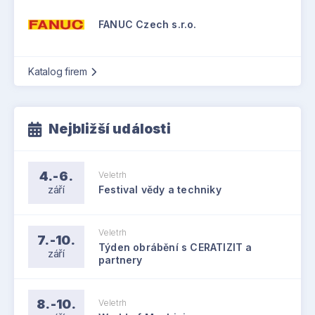
FANUC Czech s.r.o.
Katalog firem
Nejbližší události
4.-6.
Veletrh
září
Festival vědy a techniky
Veletrh
7.-10.
Týden obrábění s CERATIZIT a
září
partnery
8.-10.
Veletrh