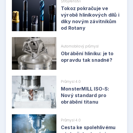
Strojírenství
Tokoz pokračuje ve
výrobě hliníkových dílů i
díky novým závitníkům
od Rotany
Automobilový průmysl
Obrábění hliníku: je to
opravdu tak snadné?
Průmysl 4.0
MonsterMlLL ISO-S:
Nový standard pro
obrábění titanu
Průmysl 4.0
Cesta ke spolehlivému