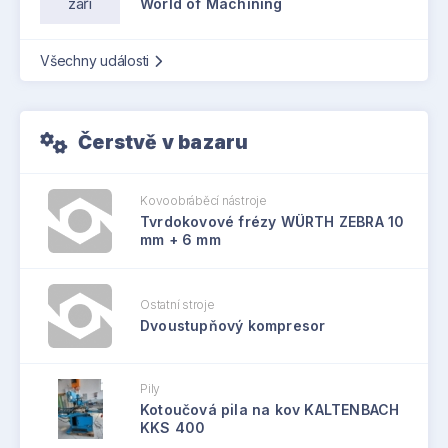
září
World of Machining
Všechny události
Čerstvě v bazaru
Kovoobráběcí nástroje
Tvrdokovové frézy WÜRTH ZEBRA 10
mm + 6 mm
Ostatní stroje
Dvoustupňový kompresor
Pily
Kotoučová pila na kov KALTENBACH
KKS 400