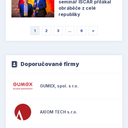
seminář ISCAR přilákal
obráběče z celé
republiky
1
2
3
…
6
>
Doporučované firmy
GUMEX, spol. s r.o.
AXIOM TECH s.r.o.