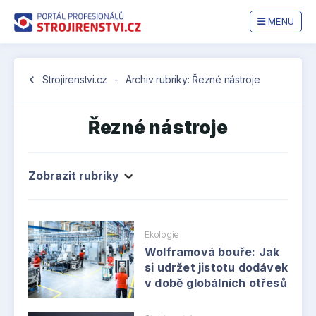
MENU
chevron_left
Strojirenstvi.cz
-
Archiv rubriky: Řezné nástroje
Řezné nástroje
Zobrazit rubriky
Ekologie
Wolframová bouře: Jak
si udržet jistotu dodávek
v době globálních otřesů