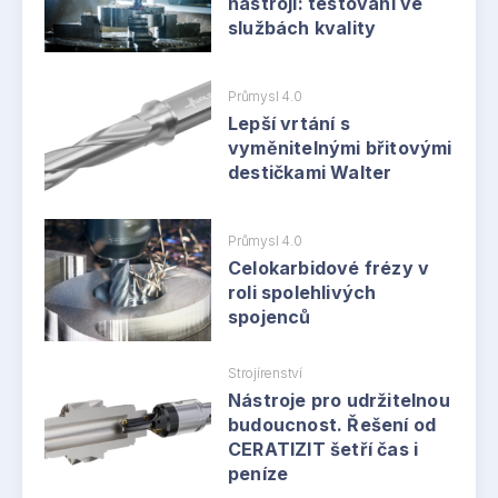
nástroji: testování ve
službách kvality
Průmysl 4.0
Lepší vrtání s
vyměnitelnými břitovými
destičkami Walter
Průmysl 4.0
Celokarbidové frézy v
roli spolehlivých
spojenců
Strojírenství
Nástroje pro udržitelnou
budoucnost. Řešení od
CERATIZIT šetří čas i
peníze