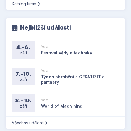
Katalog firem
Nejbližší události
4.-6.
Veletrh
září
Festival vědy a techniky
Veletrh
7.-10.
Týden obrábění s CERATIZIT a
září
partnery
8.-10.
Veletrh
září
World of Machining
Všechny události