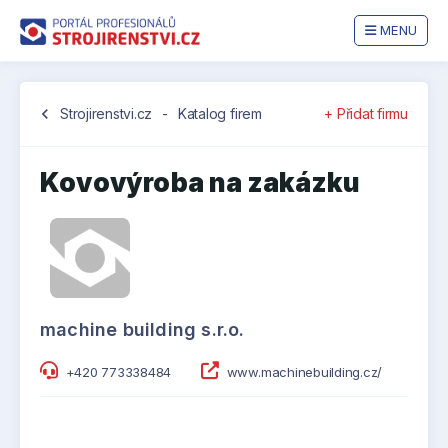
MENU
chevron_left
Strojirenstvi.cz
-
Katalog firem
+ Přidat firmu
Kovovýroba na zakázku
machine building s.r.o.
+420 773338484
www.machinebuilding.cz/