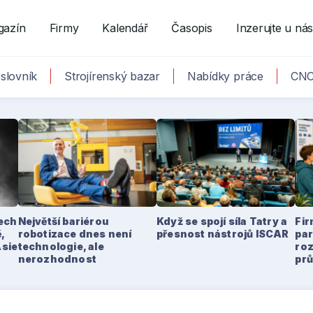
gazín
Firmy
Kalendář
Časopis
Inzerujte u ná
slovník
Strojírenský bazar
Nabídky práce
CNC
tech
Největší bariérou
Když se spojí síla Tatry a
Fir
,
robotizace dnes není
přesnost nástrojů ISCAR
par
Asie
technologie, ale
ro
nerozhodnost
pr