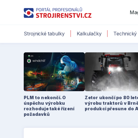
Ma
Strojnické tabulky
Kalkulačky
Technický 
PLM to nekončí. O
Zetor ukončí po 80 le
úspěchu výrobku
výrobu traktorů v Brně
rozhoduje také řízení
produkci přesune do 
požadavků