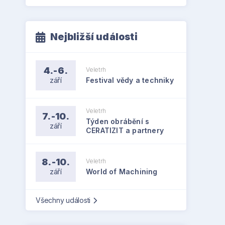
Nejbližší události
4.-6.
Veletrh
září
Festival vědy a techniky
Veletrh
7.-10.
Týden obrábění s
září
CERATIZIT a partnery
8.-10.
Veletrh
září
World of Machining
Všechny události