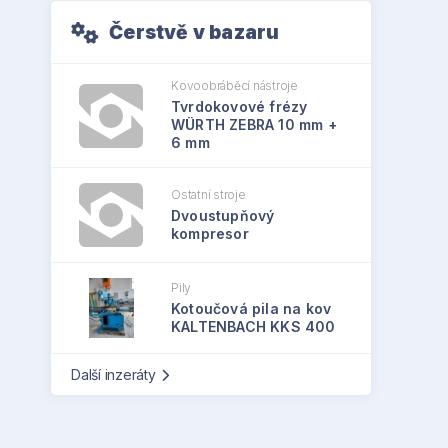
Čerstvě v bazaru
Kovoobráběcí nástroje
Tvrdokovové frézy
WÜRTH ZEBRA 10 mm +
6 mm
Ostatní stroje
Dvoustupňový
kompresor
Pily
Kotoučová pila na kov
KALTENBACH KKS 400
Další inzeráty