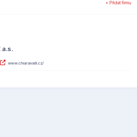
+ Přidat firmu
a.s.
www.chiaravalli.cz/