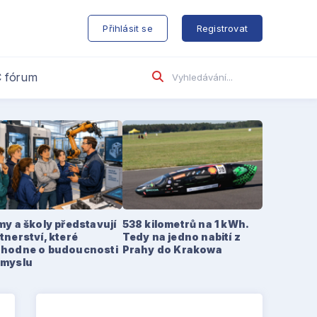
s
Přihlásit se
Registrovat
 fórum
my a školy představují
538 kilometrů na 1 kWh.
tnerství, které
Tedy na jedno nabití z
zhodne o budoucnosti
Prahy do Krakowa
ůmyslu