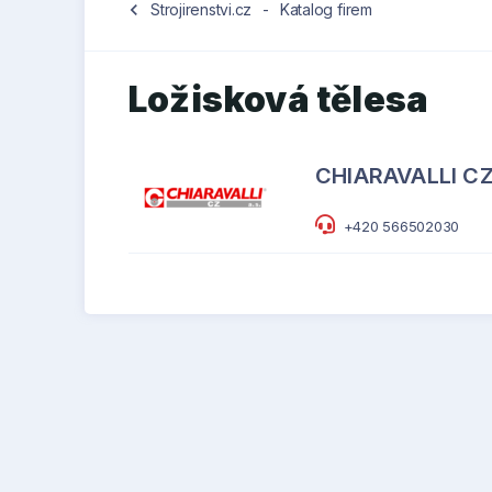
chevron_left
Strojirenstvi.cz
-
Katalog firem
Ložisková tělesa
CHIARAVALLI CZ 
+420 566502030