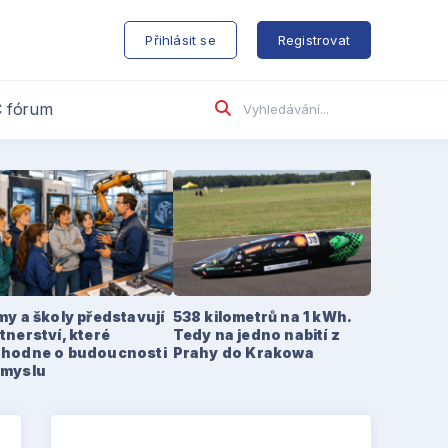
s
Přihlásit se
Registrovat
 fórum
my a školy představují
538 kilometrů na 1 kWh.
tnerství, které
Tedy na jedno nabití z
zhodne o budoucnosti
Prahy do Krakowa
ůmyslu