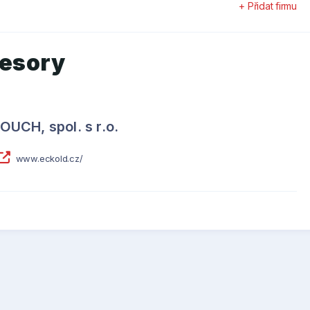
+ Přidat firmu
esory
CH, spol. s r.o.
www.eckold.cz/