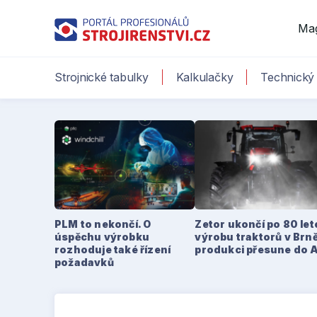
Ma
Strojnické tabulky
Kalkulačky
Technický 
PLM to nekončí. O
Zetor ukončí po 80 le
úspěchu výrobku
výrobu traktorů v Brně
rozhoduje také řízení
produkci přesune do 
požadavků