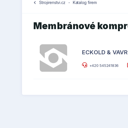
chevron_left
Strojirenstvi.cz
-
Katalog firem
Membránové kompr
ECKOLD & VAVROU
+420 545241836