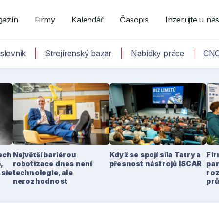
gazín
Firmy
Kalendář
Časopis
Inzerujte u ná
slovník
Strojírenský bazar
Nabídky práce
CNC
tech
Největší bariérou
Když se spojí síla Tatry a
Fir
,
robotizace dnes není
přesnost nástrojů ISCAR
par
Asie
technologie, ale
ro
nerozhodnost
pr