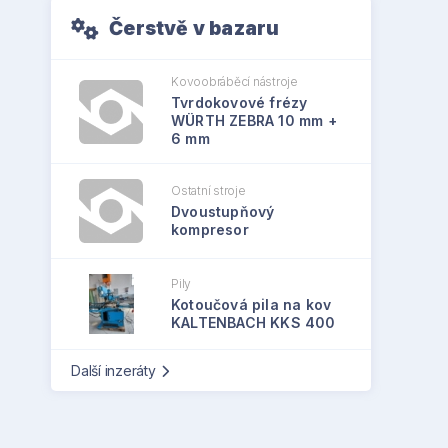
Čerstvě v bazaru
Kovoobráběcí nástroje
Tvrdokovové frézy
WÜRTH ZEBRA 10 mm +
6 mm
Ostatní stroje
Dvoustupňový
kompresor
Pily
Kotoučová pila na kov
KALTENBACH KKS 400
Další inzeráty