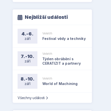
Nejbližší události
4.-6.
Veletrh
září
Festival vědy a techniky
Veletrh
7.-10.
Týden obrábění s
září
CERATIZIT a partnery
8.-10.
Veletrh
září
World of Machining
Všechny události