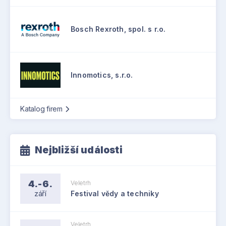
Bosch Rexroth, spol. s r.o.
Innomotics, s.r.o.
Katalog firem
Nejbližší události
4.-6.
Veletrh
září
Festival vědy a techniky
Veletrh