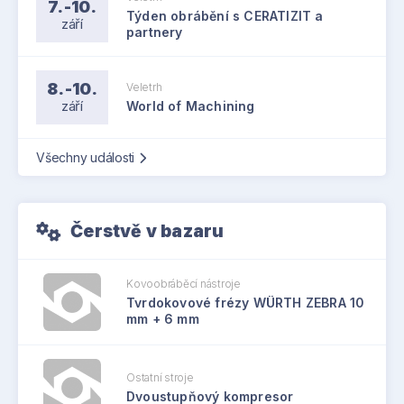
7.-10.
Týden obrábění s CERATIZIT a
září
partnery
8.-10.
Veletrh
září
World of Machining
Všechny události
Čerstvě v bazaru
Kovoobráběcí nástroje
Tvrdokovové frézy WÜRTH ZEBRA 10
mm + 6 mm
Ostatní stroje
Dvoustupňový kompresor