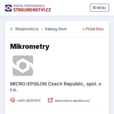
MENU
chevron_left
Strojirenstvi.cz
-
Katalog firem
+ Přidat firmu
Mikrometry
MICRO-EPSILON Czech Republic, spol. s
r.o.
+420 381213011
www.micro-epsilon.cz/