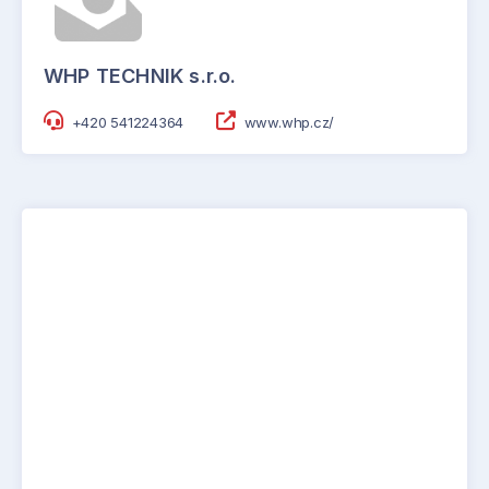
WHP TECHNIK s.r.o.
+420 541224364
www.whp.cz/