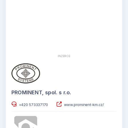
INZERCE
PROMINENT, spol. s r.o.
+420 573337170
www.prominent-km.cz/