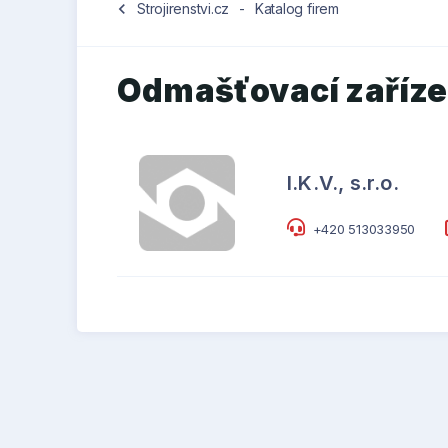
chevron_left
Strojirenstvi.cz
-
Katalog firem
Odmašťovací zařízen
I.K.V., s.r.o.
+420 513033950