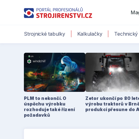
Ma
Strojnické tabulky
Kalkulačky
Technický 
PLM to nekončí. O
Zetor ukončí po 80 le
úspěchu výrobku
výrobu traktorů v Brně
rozhoduje také řízení
produkci přesune do 
požadavků