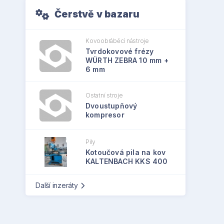
Čerstvě v bazaru
Kovoobráběcí nástroje
Tvrdokovové frézy
WÜRTH ZEBRA 10 mm +
6 mm
Ostatní stroje
Dvoustupňový
kompresor
Pily
Kotoučová pila na kov
KALTENBACH KKS 400
Další inzeráty