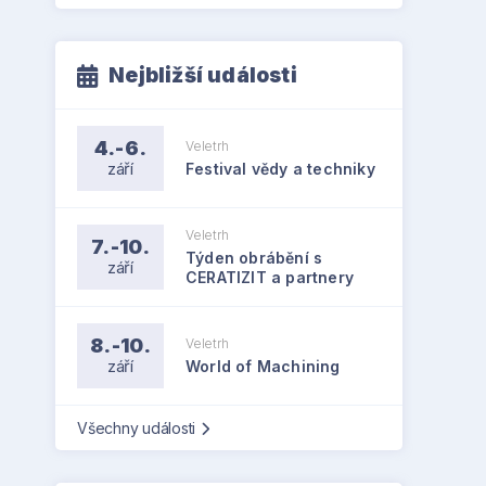
Nejbližší události
4.-6.
Veletrh
září
Festival vědy a techniky
Veletrh
7.-10.
Týden obrábění s
září
CERATIZIT a partnery
8.-10.
Veletrh
září
World of Machining
Všechny události