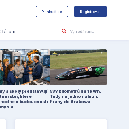
s
Přihlásit se
Registrovat
 fórum
my a školy představují
538 kilometrů na 1 kWh.
tnerství, které
Tedy na jedno nabití z
zhodne o budoucnosti
Prahy do Krakowa
ůmyslu