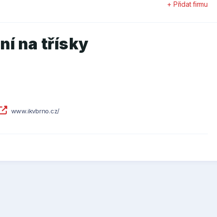
+ Přidat firmu
í na třísky
www.ikvbrno.cz/