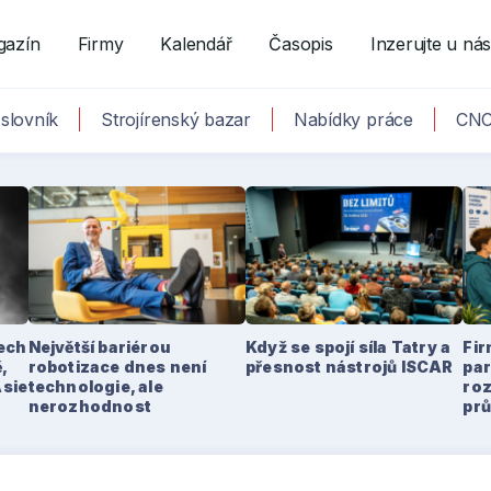
gazín
Firmy
Kalendář
Časopis
Inzerujte u ná
slovník
Strojírenský bazar
Nabídky práce
CNC
tech
Největší bariérou
Když se spojí síla Tatry a
Fir
,
robotizace dnes není
přesnost nástrojů ISCAR
par
Asie
technologie, ale
ro
nerozhodnost
pr