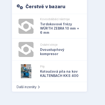
Čerstvě v bazaru
Kovoobráběcí nástroje
Tvrdokovové frézy
WÜRTH ZEBRA 10 mm +
6 mm
Ostatní stroje
Dvoustupňový
kompresor
Pily
Kotoučová pila na kov
KALTENBACH KKS 400
Další inzeráty