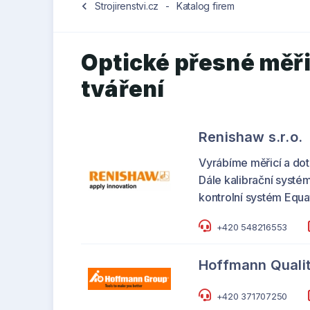
chevron_left
Strojirenstvi.cz
-
Katalog firem
Optické přesné měřic
tváření
Renishaw s.r.o.
Vyrábíme měřicí a dot
Dále kalibrační systém
kontrolní systém Equa
+420 548216553
Hoffmann Qualit
+420 371707250