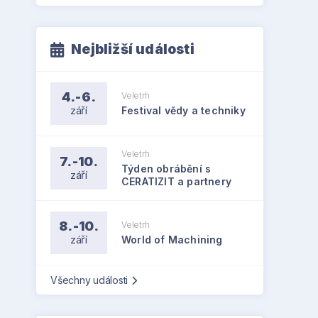
Nejbližší události
4.-6.
Veletrh
září
Festival vědy a techniky
Veletrh
7.-10.
Týden obrábění s
září
CERATIZIT a partnery
8.-10.
Veletrh
září
World of Machining
Všechny události