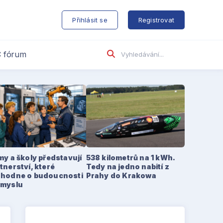
s
Přihlásit se
Registrovat
 fórum
my a školy představují
538 kilometrů na 1 kWh.
tnerství, které
Tedy na jedno nabití z
zhodne o budoucnosti
Prahy do Krakowa
ůmyslu