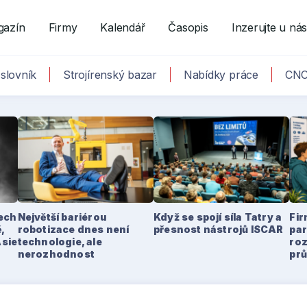
gazín
Firmy
Kalendář
Časopis
Inzerujte u ná
slovník
Strojírenský bazar
Nabídky práce
CNC
tech
Největší bariérou
Když se spojí síla Tatry a
Fir
,
robotizace dnes není
přesnost nástrojů ISCAR
par
Asie
technologie, ale
ro
nerozhodnost
pr