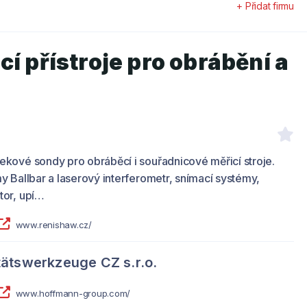
+ Přidat firmu
í přístroje pro obrábění a
ekové sondy pro obráběcí i souřadnicové měřicí stroje.
y Ballbar a laserový interferometr, snímací systémy,
tor, upí…
www.renishaw.cz/
ätswerkzeuge CZ s.r.o.
www.hoffmann-group.com/