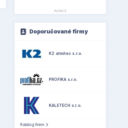
INZERCE
Doporučované firmy
K2 atmitec s.r.o.
PROFIKA s.r.o.
KALETECH s.r.o.
Katalog firem