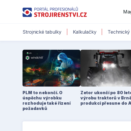
Ma
Strojnické tabulky
Kalkulačky
Technický 
PLM to nekončí. O
Zetor ukončí po 80 le
úspěchu výrobku
výrobu traktorů v Brně
rozhoduje také řízení
produkci přesune do 
požadavků