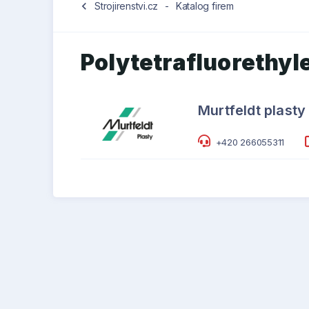
chevron_left
Strojirenstvi.cz
-
Katalog firem
Polytetrafluorethyl
Murtfeldt plasty 
+420 266055311