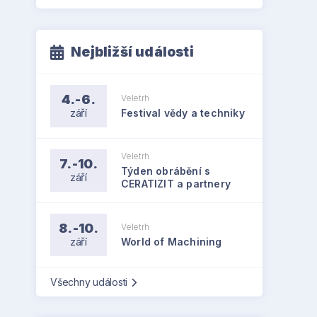
Nejbližší události
4.-6.
Veletrh
září
Festival vědy a techniky
Veletrh
7.-10.
Týden obrábění s
září
CERATIZIT a partnery
8.-10.
Veletrh
září
World of Machining
Všechny události