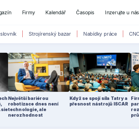
gazín
Firmy
Kalendář
Časopis
Inzerujte u ná
slovník
Strojírenský bazar
Nabídky práce
CNC
tech
Největší bariérou
Když se spojí síla Tatry a
Fir
,
robotizace dnes není
přesnost nástrojů ISCAR
par
Asie
technologie, ale
ro
nerozhodnost
pr