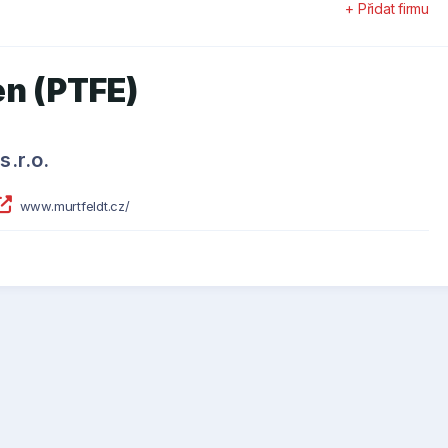
+ Přidat firmu
en (PTFE)
s.r.o.
www.murtfeldt.cz/