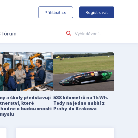
s
Přihlásit se
Registrovat
 fórum
my a školy představují
538 kilometrů na 1 kWh.
tnerství, které
Tedy na jedno nabití z
zhodne o budoucnosti
Prahy do Krakowa
ůmyslu