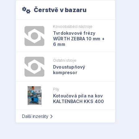
Čerstvě v bazaru
Kovoobráběcí nástroje
Tvrdokovové frézy
WÜRTH ZEBRA 10 mm +
6 mm
Ostatní stroje
Dvoustupňový
kompresor
Pily
Kotoučová pila na kov
KALTENBACH KKS 400
Další inzeráty