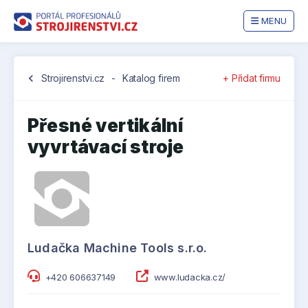
MENU
chevron_left
Strojirenstvi.cz
-
Katalog firem
+ Přidat firmu
Přesné vertikální
vyvrtávací stroje
Ludačka Machine Tools s.r.o.
+420 606637149
www.ludacka.cz/