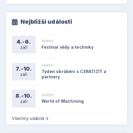
Nejbližší události
4.-6.
Veletrh
září
Festival vědy a techniky
Veletrh
7.-10.
Týden obrábění s CERATIZIT a
září
partnery
8.-10.
Veletrh
září
World of Machining
Všechny události