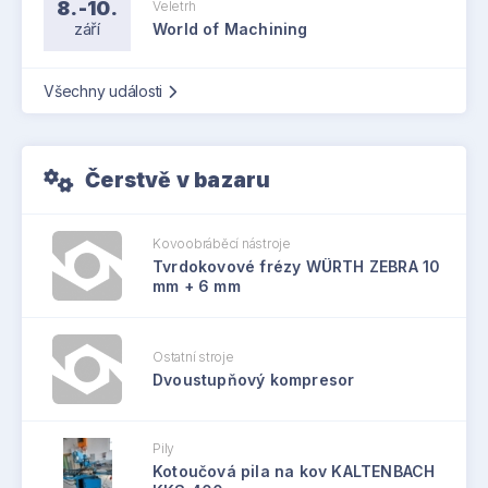
8.-10.
Veletrh
září
World of Machining
Všechny události
Čerstvě v bazaru
Kovoobráběcí nástroje
Tvrdokovové frézy WÜRTH ZEBRA 10
mm + 6 mm
Ostatní stroje
Dvoustupňový kompresor
Pily
Kotoučová pila na kov KALTENBACH