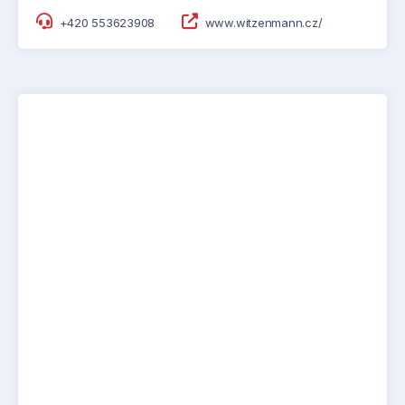
+420 553623908
www.witzenmann.cz/