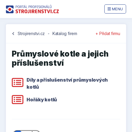
MENU
chevron_left
Strojirenstvi.cz
-
Katalog firem
+ Přidat firmu
Průmyslové kotle a jejich
příslušenství
Díly a příslušenství průmyslových
kotlů
Hořáky kotlů