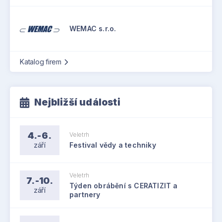
WEMAC s.r.o.
Katalog firem
Nejbližší události
4.-6.
Veletrh
září
Festival vědy a techniky
Veletrh
7.-10.
Týden obrábění s CERATIZIT a
září
partnery