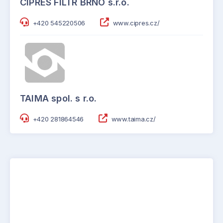
CIPRES FILTR BRNO s.r.o.
+420 545220506
www.cipres.cz/
TAIMA spol. s r.o.
+420 281864546
www.taima.cz/