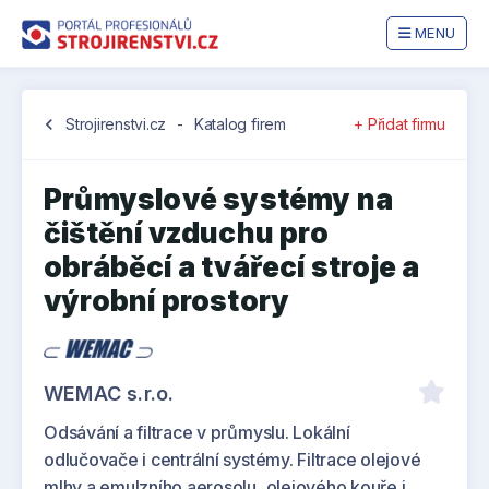
MENU
chevron_left
Strojirenstvi.cz
-
Katalog firem
+ Přidat firmu
Průmyslové systémy na
čištění vzduchu pro
obráběcí a tvářecí stroje a
výrobní prostory
WEMAC s.r.o.
Odsávání a filtrace v průmyslu. Lokální
odlučovače i centrální systémy. Filtrace olejové
mlhy a emulzního aerosolu, olejového kouře i