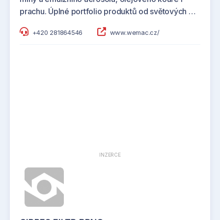
prachu. Úplné portfolio produktů od světových …
+420 281864546
www.wemac.cz/
INZERCE