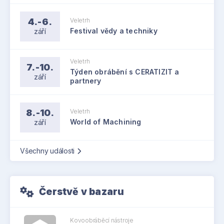
4.-6.
Veletrh
září
Festival vědy a techniky
Veletrh
7.-10.
Týden obrábění s CERATIZIT a
září
partnery
8.-10.
Veletrh
září
World of Machining
Všechny události
Čerstvě v bazaru
Kovoobráběcí nástroje