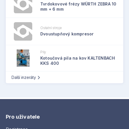
Tvrdokovové frézy WÜRTH ZEBRA 10
mm + 6 mm
Ostatní stroje
Dvoustupňový kompresor
Pily
Kotoučová pila na kov KALTENBACH
KKS 400
Další inzeráty
Pro uživatele