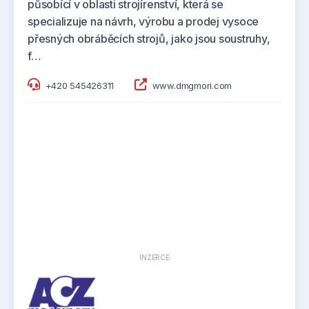
působící v oblasti strojírenství, která se
specializuje na návrh, výrobu a prodej vysoce
přesných obráběcích strojů, jako jsou soustruhy,
f…
+420 545426311
www.dmgmori.com
INZERCE