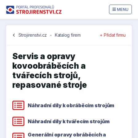
MENU
chevron_left
Strojirenstvi.cz
-
Katalog firem
+ Přidat firmu
Servis a opravy
kovoobráběcích a
tvářecích strojů,
repasované stroje
Náhradní díly k obráběcím strojům
Náhradní díly k tvářecím strojům
Generální opravy obráběcích a