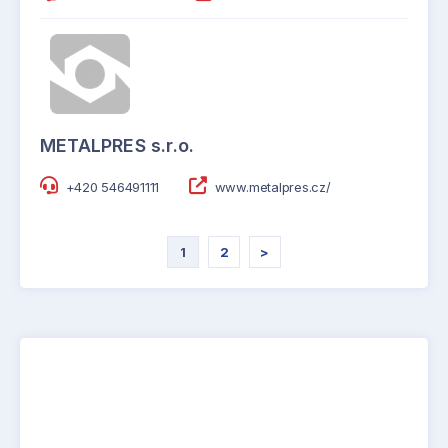
METALPRES s.r.o.
+420 546491111
www.metalpres.cz/
1
2
>