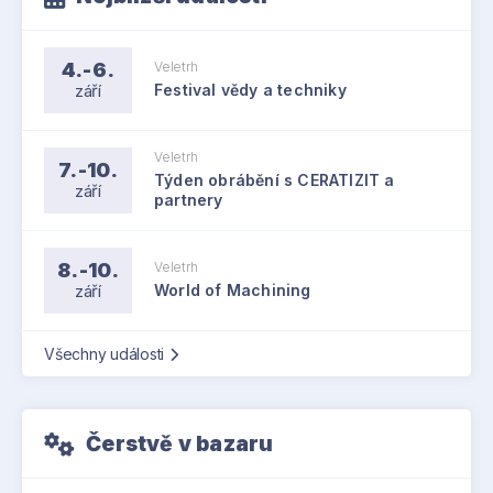
4.-6.
Veletrh
září
Festival vědy a techniky
Veletrh
7.-10.
Týden obrábění s CERATIZIT a
září
partnery
8.-10.
Veletrh
září
World of Machining
Všechny události
Čerstvě v bazaru