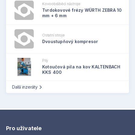
Kovoobráběcí nástroje
Tvrdokovové frézy WÜRTH ZEBRA 10
mm + 6 mm
Ostatní stroje
Dvoustupňový kompresor
Pily
Kotoučová pila na kov KALTENBACH
KKS 400
Další inzeráty
Pro uživatele