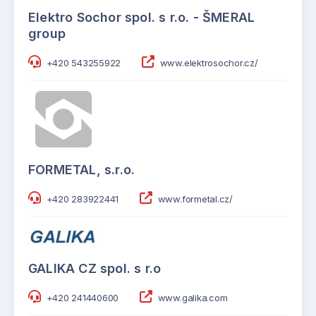
Elektro Sochor spol. s r.o. - ŠMERAL
group
+420 543255922
www.elektrosochor.cz/
FORMETAL, s.r.o.
+420 283922441
www.formetal.cz/
GALIKA CZ spol. s r.o
+420 241440600
www.galika.com