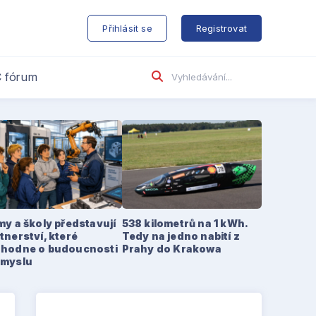
s
Přihlásit se
Registrovat
 fórum
my a školy představují
538 kilometrů na 1 kWh.
tnerství, které
Tedy na jedno nabití z
zhodne o budoucnosti
Prahy do Krakowa
ůmyslu