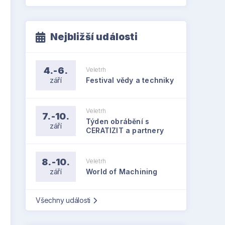
Nejbližší události
4.-6.
Veletrh
září
Festival vědy a techniky
Veletrh
7.-10.
Týden obrábění s
září
CERATIZIT a partnery
8.-10.
Veletrh
září
World of Machining
Všechny události