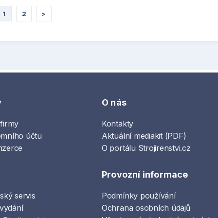
1
2
>
y
O nás
 firmy
Kontakty
emního účtu
Aktuální mediakit (PDF)
nzerce
O portálu Strojirenstvi.cz
Provozní informace
lský servis
Podmínky používání
vydání
Ochrana osobních údajů