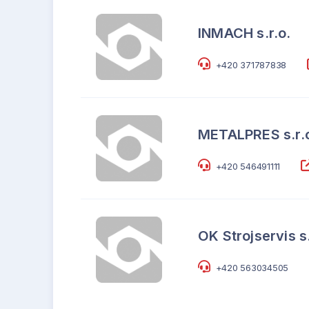
INMACH s.r.o.
+420 371787838
METALPRES s.r.
+420 546491111
OK Strojservis s.
+420 563034505