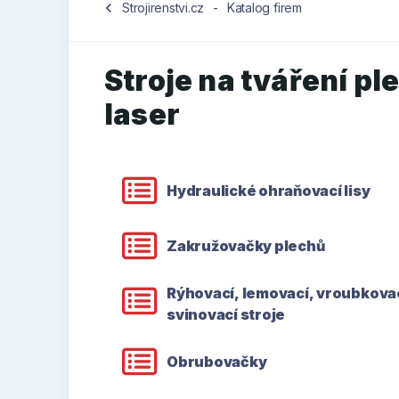
chevron_left
Strojirenstvi.cz
-
Katalog firem
Stroje na tváření pl
laser
Hydraulické ohraňovací lisy
Zakružovačky plechů
Rýhovací, lemovací, vroubkovac
svinovací stroje
Obrubovačky