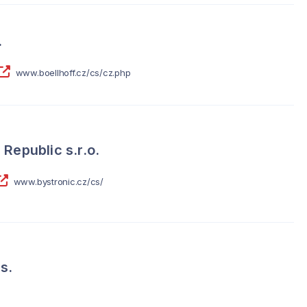
.
www.boellhoff.cz/cs/cz.php
Republic s.r.o.
www.bystronic.cz/cs/
s.