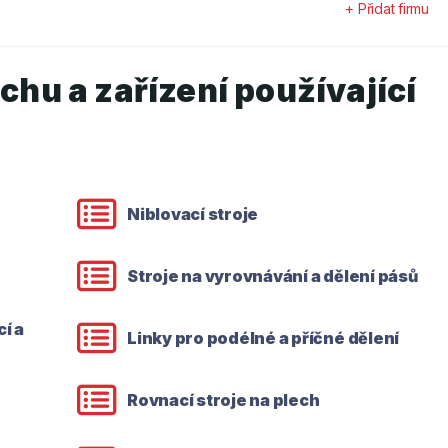
+ Přidat firmu
echu a zařízení používající
Niblovací stroje
Stroje na vyrovnávání a dělení pásů
í a
Linky pro podélné a příčné dělení
Rovnací stroje na plech