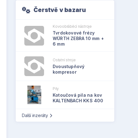
Čerstvě v bazaru
Kovoobráběcí nástroje
Tvrdokovové frézy
WÜRTH ZEBRA 10 mm +
6 mm
Ostatní stroje
Dvoustupňový
kompresor
Pily
Kotoučová pila na kov
KALTENBACH KKS 400
Další inzeráty