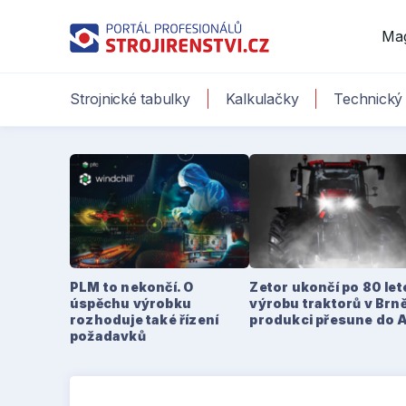
Ma
Strojnické tabulky
Kalkulačky
Technický 
PLM to nekončí. O
Zetor ukončí po 80 le
úspěchu výrobku
výrobu traktorů v Brně
rozhoduje také řízení
produkci přesune do 
požadavků