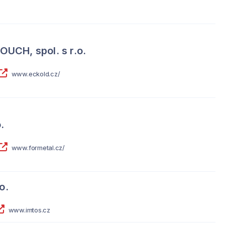
CH, spol. s r.o.
www.eckold.cz/
.
www.formetal.cz/
o.
www.imtos.cz