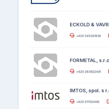
ECKOLD & VAVROU
+420 545241836
FORMETAL, s.r.o
+420 283922441
IMTOS, spol. s r.
+420 511120490