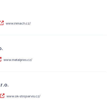
www.inmach.cz/
o.
www.metalpres.cz/
r.o.
www.ok-strojservis.cz/