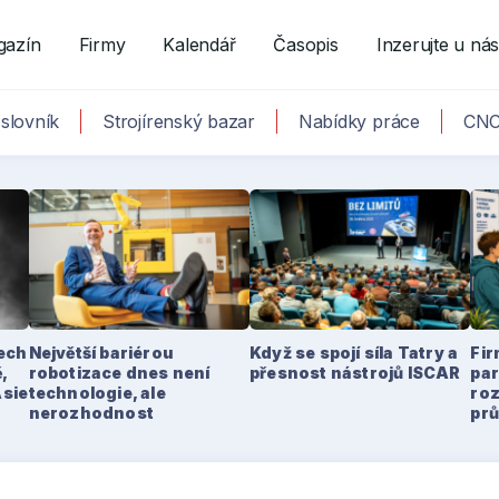
gazín
Firmy
Kalendář
Časopis
Inzerujte u ná
slovník
Strojírenský bazar
Nabídky práce
CNC
tech
Největší bariérou
Když se spojí síla Tatry a
Fir
,
robotizace dnes není
přesnost nástrojů ISCAR
par
Asie
technologie, ale
ro
nerozhodnost
pr