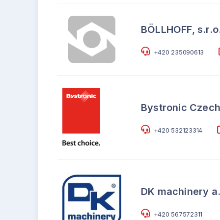
BÖLLHOFF, s.r.o
+420 235090613
Bystronic Czech 
+420 532123314
DK machinery a.
+420 567572311