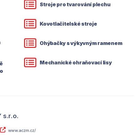
Stroje pro tvarování plechu
Kovotlačitelské stroje
a
Ohýbačky s výkyvným ramenem
Mechanické ohraňovací lisy
ě
bo
s.r.o.
www.aczm.cz/