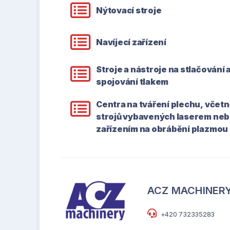
Nýtovací stroje
Navíjecí zařízení
Stroje a nástroje na stlačování 
spojování tlakem
Centra na tváření plechu, včetn
strojů vybavených laserem ne
zařízením na obrábění plazmou
ACZ MACHINERY 
+420 732335283