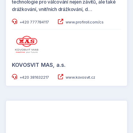
technologie pro válcování nejen závitů, ale také
drážkování, vnitřních drážkování, d…
+420 777784117
www.profiroll.com/cs
KOVOSVIT MAS, a.s.
+420 381632217
www.kovosvit.cz