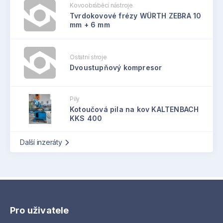
Kovoobráběcí nástroje
Tvrdokovové frézy WÜRTH ZEBRA 10
mm + 6 mm
Ostatní stroje
Dvoustupňový kompresor
Pily
Kotoučová pila na kov KALTENBACH
KKS 400
Další inzeráty
Pro uživatele