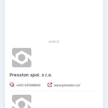
INZERCE
Presston spol. s r.o.
+420 541248853
www.presston.cz/