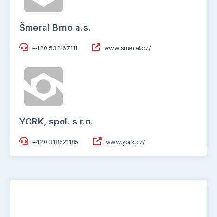
Šmeral Brno a.s.
+420 532167111
www.smeral.cz/
YORK, spol. s r.o.
+420 318521185
www.york.cz/