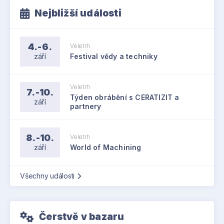
Nejbližší události
4.-6.
Veletrh
září
Festival vědy a techniky
Veletrh
7.-10.
Týden obrábění s CERATIZIT a
září
partnery
8.-10.
Veletrh
září
World of Machining
Všechny události
Čerstvě v bazaru