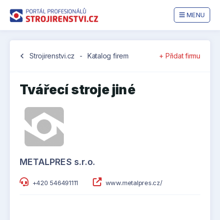
MENU
chevron_left
Strojirenstvi.cz
-
Katalog firem
+ Přidat firmu
Tvářecí stroje jiné
METALPRES s.r.o.
+420 546491111
www.metalpres.cz/