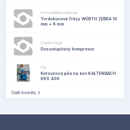
Kovoobráběcí nástroje
Tvrdokovové frézy WÜRTH ZEBRA 10
mm + 6 mm
Ostatní stroje
Dvoustupňový kompresor
Pily
Kotoučová pila na kov KALTENBACH
KKS 400
Další inzeráty