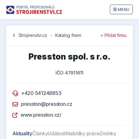
MENU
chevron_left
Strojirenstvi.cz
-
Katalog firem
+ Přidat firmu
Presston spol. s r.o.
IČO 47911611
+420 541248853
presston@presston.cz
www.presston.cz/
Aktuality
Články
Události
Nabídky práce
Zmínky