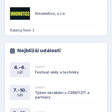
Innomotics, s.r.o.
Katalog firem
Nejbližší události
4.-6.
Veletrh
září
Festival vědy a techniky
Veletrh
7.-10.
Týden obrábění s CERATIZIT a
září
partnery