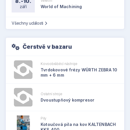
8.-10.
Veletrh
září
World of Machining
Všechny události
Čerstvě v bazaru
Kovoobráběcí nástroje
Tvrdokovové frézy WÜRTH ZEBRA 10
mm + 6 mm
Ostatní stroje
Dvoustupňový kompresor
Pily
Kotoučová pila na kov KALTENBACH
KKS 400