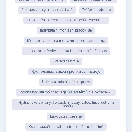
Postupové lisy na tvarování dílů
Tvářecí stroje jiné
Zkušební stroje pro oblast obrábění a tváření jiné
Individuální montážní pracoviště
Montážní zařízení a montážní automatické stroje
Upínací prostředky a upínací automatické přípravky
Tvářecí nástroje
Rychloupínací zařízení pro tvářecí nástroje
Upínky a ostatní upínací prvky
Výroba hydraulických agregátů a systémů dle požadavku
Hydraulické pohony, čerpadla, motory, válce, hnací ústrojí a
agregáty
Lapovací stroje jiné
Kovoobráběcí a tvářecí stroje, ruční nářadí jiné