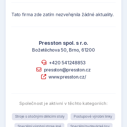
Tato firma zde zatím nezveřejnila žádné aktuality.
Presston spol. s r.o.
Božetěchova 50, Brno, 61200
+420 541248853
presston@presston.cz
www.presston.cz/
Společnost je aktivní v těchto kategoriích:
Stroje s otočnými dělicími stoly
Postupové výrobní linky
Speciální výrobní stroje jiné
Speciální hydraulické lisy