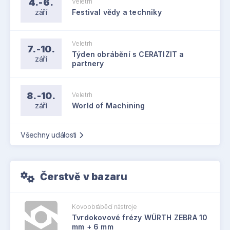
4.-6.
Veletrh
září
Festival vědy a techniky
Veletrh
7.-10.
Týden obrábění s CERATIZIT a
září
partnery
8.-10.
Veletrh
září
World of Machining
Všechny události
Čerstvě v bazaru
Kovoobráběcí nástroje
Tvrdokovové frézy WÜRTH ZEBRA 10
mm + 6 mm