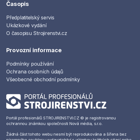
Časopis
Předplatitelský servis
Ukázkové vydání
O časopisu Strojirenstvi.cz
Provozní informace
Podmínky používání
Ochrana osobních údajů
Všeobecné obchodní podmínky
Portál profesionálů STROJIRENSTVI.CZ © je registrovanou
ochrannou známkou společnosti Nová média, s.r.o.
Žádná část tohoto webu nesmí být reprodukována a šířena bez
písemného souhlasu vydavatelství s výjimkou krátkých citací nebo