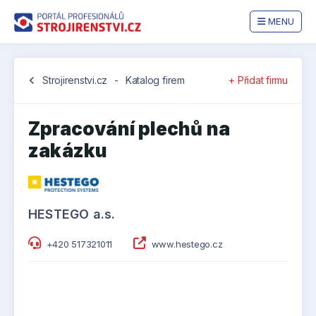
MENU
chevron_left
Strojirenstvi.cz
-
Katalog firem
+ Přidat firmu
Zpracování plechů na
zakázku
HESTEGO a.s.
+420 517321011
www.hestego.cz