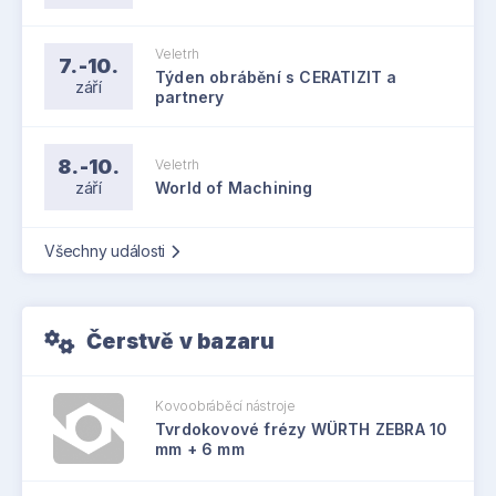
Veletrh
7.-10.
Týden obrábění s CERATIZIT a
září
partnery
8.-10.
Veletrh
září
World of Machining
Všechny události
Čerstvě v bazaru
Kovoobráběcí nástroje
Tvrdokovové frézy WÜRTH ZEBRA 10
mm + 6 mm