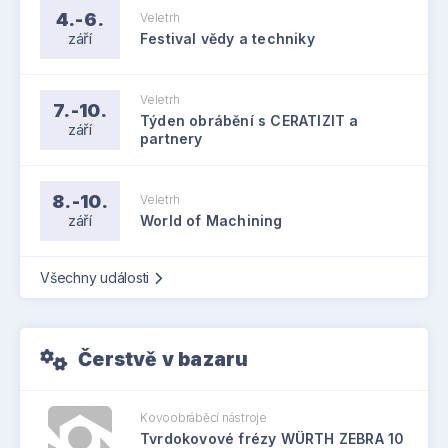
4.-6.
Veletrh
září
Festival vědy a techniky
Veletrh
7.-10.
Týden obrábění s CERATIZIT a
září
partnery
8.-10.
Veletrh
září
World of Machining
Všechny události
Čerstvě v bazaru
Kovoobráběcí nástroje
Tvrdokovové frézy WÜRTH ZEBRA 10