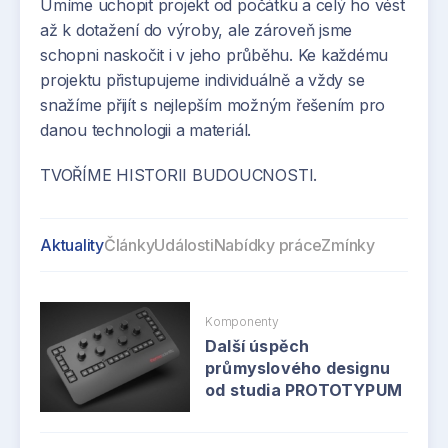
Umíme uchopit projekt od počátku a celý ho vést
až k dotažení do výroby, ale zároveň jsme
schopni naskočit i v jeho průběhu. Ke každému
projektu přistupujeme individuálně a vždy se
snažíme přijít s nejlepším možným řešením pro
danou technologii a materiál.
TVOŘÍME HISTORII BUDOUCNOSTI.
Aktuality
Články
Události
Nabídky práce
Zmínky
Komponenty
Další úspěch
průmyslového designu
od studia PROTOTYPUM