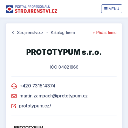
MENU
chevron_left
Strojirenstvi.cz
-
Katalog firem
+ Přidat firmu
PROTOTYPUM s.r.o.
IČO 04821866
+420 731514374
martin.zampach@prototypum.cz
prototypum.cz/