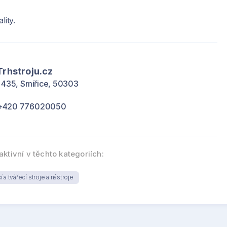
lity.
Trhstroju.cz
a 435, Smiřice, 50303
+420 776020050
aktivní v těchto kategoriích:
 a tvářecí stroje a nástroje