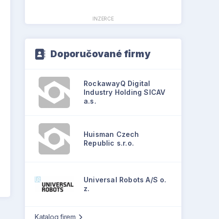
INZERCE
Doporučované firmy
RockawayQ Digital
Industry Holding SICAV
a.s.
Huisman Czech
Republic s.r.o.
Universal Robots A/S o.
z.
Katalog firem