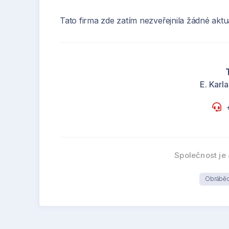
Tato firma zde zatím nezveřejnila žádné aktua
E. Karl
Společnost je 
Obráběcí