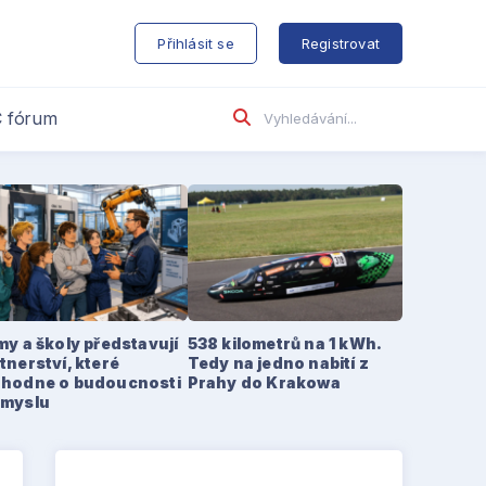
s
Přihlásit se
Registrovat
 fórum
my a školy představují
538 kilometrů na 1 kWh.
tnerství, které
Tedy na jedno nabití z
zhodne o budoucnosti
Prahy do Krakowa
ůmyslu