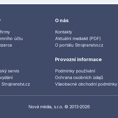
y
O nás
 firmy
Kontakty
emního účtu
Aktuální mediakit (PDF)
nzerce
O portálu Strojirenstvi.cz
Provozní informace
lský servis
Podmínky používání
vydání
Ochrana osobních údajů
Strojirenstvi.cz
Všeobecné obchodní podmínky
Nová média, s.r.o. © 2013-2026