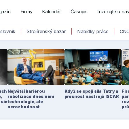
gazín
Firmy
Kalendář
Časopis
Inzerujte u ná
slovník
Strojírenský bazar
Nabídky práce
CNC
tech
Největší bariérou
Když se spojí síla Tatry a
Fir
,
robotizace dnes není
přesnost nástrojů ISCAR
par
Asie
technologie, ale
ro
nerozhodnost
pr