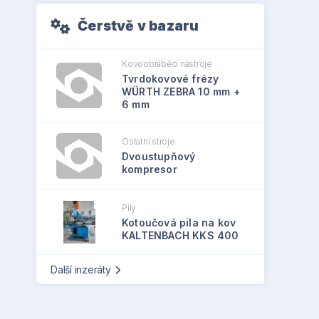
Čerstvě v bazaru
Kovoobráběcí nástroje
Tvrdokovové frézy
WÜRTH ZEBRA 10 mm +
6 mm
Ostatní stroje
Dvoustupňový
kompresor
Pily
Kotoučová pila na kov
KALTENBACH KKS 400
Další inzeráty