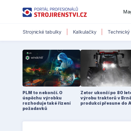
Ma
Strojnické tabulky
Kalkulačky
Technický 
PLM to nekončí. O
Zetor ukončí po 80 le
úspěchu výrobku
výrobu traktorů v Brně
rozhoduje také řízení
produkci přesune do 
požadavků