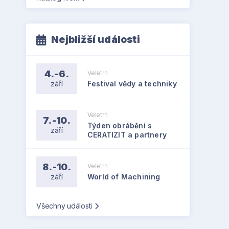
Nejbližší události
4.-6.
Veletrh
září
Festival vědy a techniky
Veletrh
7.-10.
Týden obrábění s
září
CERATIZIT a partnery
8.-10.
Veletrh
září
World of Machining
Všechny události