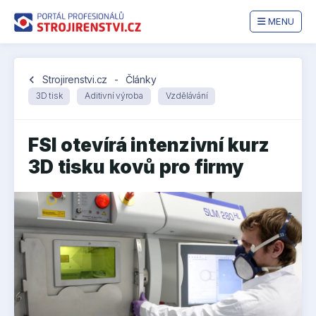
MENU
chevron_left
Strojirenstvi.cz
-
Články
3D tisk
Aditivní výroba
Vzdělávání
FSI otevírá intenzivní kurz
3D tisku kovů pro firmy