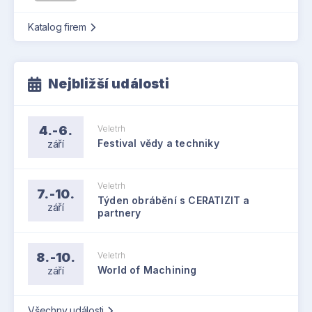
Katalog firem
Nejbližší události
4.-6.
Veletrh
září
Festival vědy a techniky
Veletrh
7.-10.
Týden obrábění s CERATIZIT a
září
partnery
8.-10.
Veletrh
září
World of Machining
Všechny události