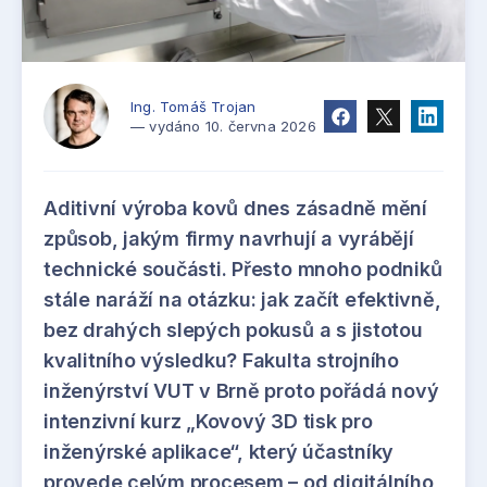
Ing. Tomáš Trojan
— vydáno 10. června 2026
Aditivní výroba kovů dnes zásadně mění
způsob, jakým firmy navrhují a vyrábějí
technické součásti. Přesto mnoho podniků
stále naráží na otázku: jak začít efektivně,
bez drahých slepých pokusů a s jistotou
kvalitního výsledku? Fakulta strojního
inženýrství VUT v Brně proto pořádá nový
intenzivní kurz „Kovový 3D tisk pro
inženýrské aplikace“, který účastníky
provede celým procesem – od digitálního