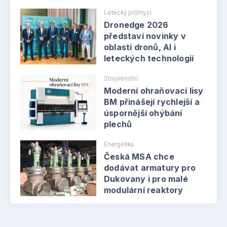
Letecký průmysl
Dronedge 2026
představí novinky v
oblasti dronů, AI i
leteckých technologií
Strojírenství
Moderní ohraňovací lisy
BM přinášejí rychlejší a
úspornější ohýbání
plechů
Energetika
Česká MSA chce
dodávat armatury pro
Dukovany i pro malé
modulární reaktory