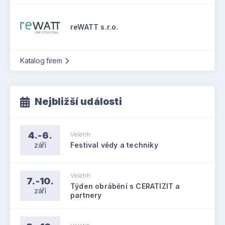
reWATT s.r.o.
Katalog firem
Nejbližší události
4.-6.
Veletrh
září
Festival vědy a techniky
Veletrh
7.-10.
Týden obrábění s CERATIZIT a
září
partnery