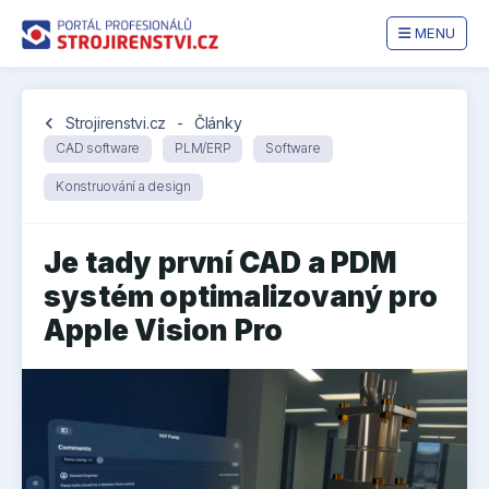
MENU
chevron_left
Strojirenstvi.cz
-
Články
CAD software
PLM/ERP
Software
Konstruování a design
Je tady první CAD a PDM
systém optimalizovaný pro
Apple Vision Pro