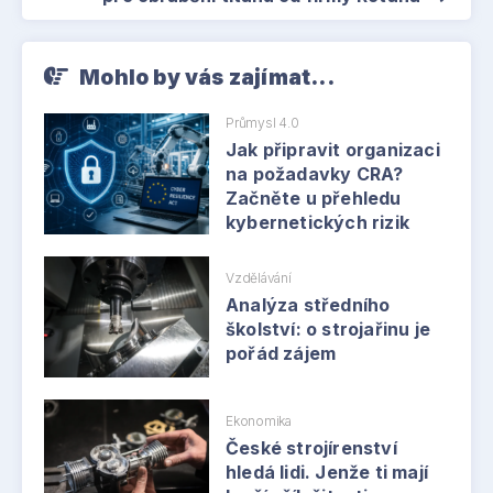
Mohlo by vás zajímat...
Průmysl 4.0
Jak připravit organizaci
na požadavky CRA?
Začněte u přehledu
kybernetických rizik
Vzdělávání
Analýza středního
školství: o strojařinu je
pořád zájem
Ekonomika
České strojírenství
hledá lidi. Jenže ti mají