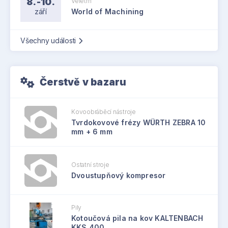
8.-10.
Veletrh
září
World of Machining
Všechny události
Čerstvě v bazaru
Kovoobráběcí nástroje
Tvrdokovové frézy WÜRTH ZEBRA 10
mm + 6 mm
Ostatní stroje
Dvoustupňový kompresor
Pily
Kotoučová pila na kov KALTENBACH
KKS 400