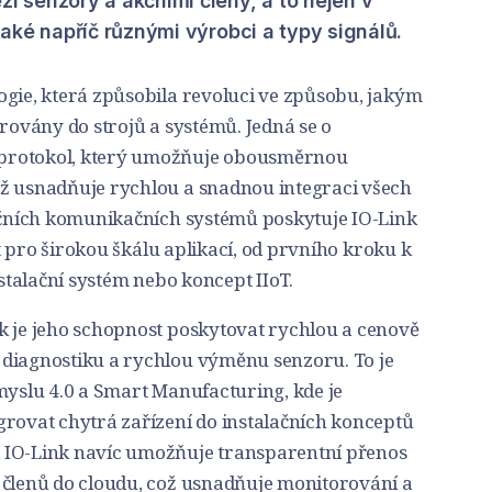
 senzory a akčními členy, a to nejen v
aké napříč různými výrobci a typy signálů.
ogie, která způsobila revoluci ve způsobu, jakým
grovány do strojů a systémů. Jedná se o
protokol, který umožňuje obousměrnou
ž usnadňuje rychlou a snadnou integraci všech
dičních komunikačních systémů poskytuje IO-Link
žít pro širokou škálu aplikací, od prvního kroku k
nstalační systém nebo koncept IIoT.
k je jeho schopnost poskytovat rychlou a cenově
diagnostiku a rychlou výměnu senzoru. To je
myslu 4.0 a Smart Manufacturing, kde je
grovat chytrá zařízení do instalačních konceptů
 IO-Link navíc umožňuje transparentní přenos
 členů do cloudu, což usnadňuje monitorování a