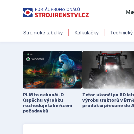
Ma
Strojnické tabulky
Kalkulačky
Technický 
PLM to nekončí. O
Zetor ukončí po 80 le
úspěchu výrobku
výrobu traktorů v Brně
rozhoduje také řízení
produkci přesune do 
požadavků