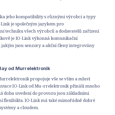
ska jeho kompatibility s různými výrobci a typy
O-Link je společným jazykem pro
ní techniku všech výrobců a dodavatelů zařízení
elkově je IO-Link výkonná komunikační
, jakým jsou senzory a akční členy integrovány
Play od Murrelektronik
Murrelektronik propojuje vše se vším a mluví
entace IO-Link od Mu¬rrelektronik přináší mnoho
ká doba uvedení do provozu jsou základními
í flexibilita. IO-Link má také mimořádně dobré
 systémy a cloudem.