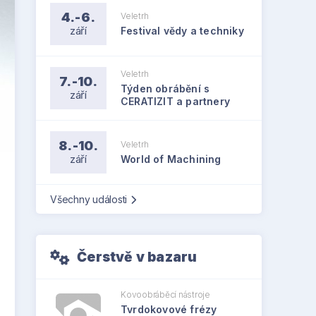
4.-6.
Veletrh
září
Festival vědy a techniky
Veletrh
7.-10.
Týden obrábění s
září
CERATIZIT a partnery
8.-10.
Veletrh
září
World of Machining
Všechny události
Čerstvě v bazaru
Kovoobráběcí nástroje
Tvrdokovové frézy