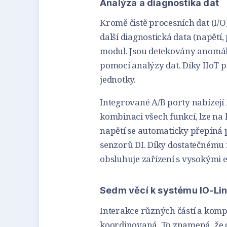
Analýza a diagnostika dat
Kromě čistě procesních dat (I/
další diagnostická data (napětí,
modul. Jsou detekovány anomál
pomocí analýzy dat. Díky IIoT pr
jednotky.
Integrované A/B porty nabízejí 
kombinaci všech funkcí, lze na
napětí se automaticky přepíná 
senzorů DI. Díky dostatečnému
obsluhuje zařízení s vysokými 
Sedm věcí k systému IO-Li
Interakce různých částí a komp
koordinovaná. To znamená, že d