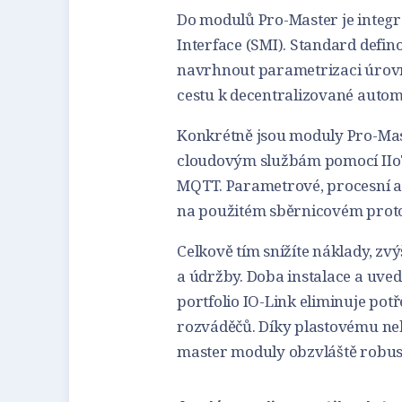
Do modulů Pro-Master je integ
Interface (SMI). Standard def
navrhnout parametrizaci úrovně 
cestu k decentralizované autom
Konkrétně jsou moduly Pro-Ma
cloudovým službám pomocí IIoT
MQTT. Parametrové, procesní a 
na použitém sběrnicovém prot
Celkově tím snížíte náklady, zv
a údržby. Doba instalace a uve
portfolio IO-Link eliminuje po
rozváděčů. Díky plastovému neb
master moduly obzvláště robus