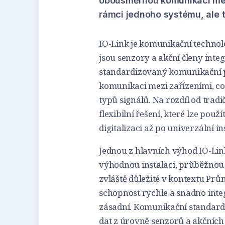
obousměrnou komunikaci mezi
rámci jednoho systému, ale t
IO-Link je komunikační technol
jsou senzory a akční členy inte
standardizovaný komunikační 
komunikaci mezi zařízeními, co
typů signálů. Na rozdíl od tra
flexibilní řešení, které lze pou
digitalizaci až po univerzální i
Jednou z hlavních výhod IO-Lin
výhodnou instalaci, průběžnou 
zvláště důležité v kontextu Prů
schopnost rychle a snadno inte
zásadní. Komunikační standard
dat z úrovně senzorů a akčních