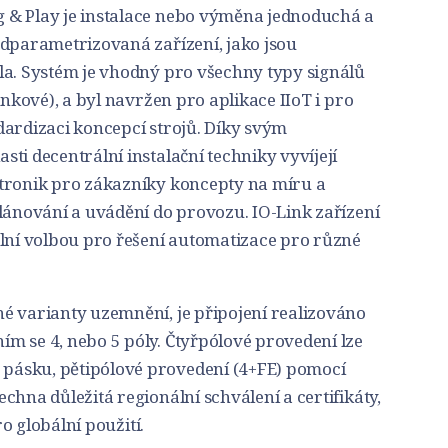
 & Play je instalace nebo výměna jednoduchá a
edparametrizovaná zařízení, jako jsou
la. Systém je vhodný pro všechny typy signálů
inkové), a byl navržen pro aplikace IIoT i pro
dardizaci koncepcí strojů. Díky svým
ti decentrální instalační techniky vyvíjejí
tronik pro zákazníky koncepty na míru a
lánování a uvádění do provozu. IO-Link zařízení
ální volbou pro řešení automatizace pro různé
é varianty uzemnění, je připojení realizováno
m se 4, nebo 5 póly. Čtyřpólové provedení lze
ásku, pětipólové provedení (4+FE) pomocí
chna důležitá regionální schválení a certifikáty,
ro globální použití.