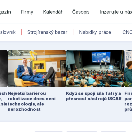
gazín
Firmy
Kalendář
Časopis
Inzerujte u ná
slovník
Strojírenský bazar
Nabídky práce
CNC
tech
Největší bariérou
Když se spojí síla Tatry a
Fir
,
robotizace dnes není
přesnost nástrojů ISCAR
par
Asie
technologie, ale
ro
nerozhodnost
pr