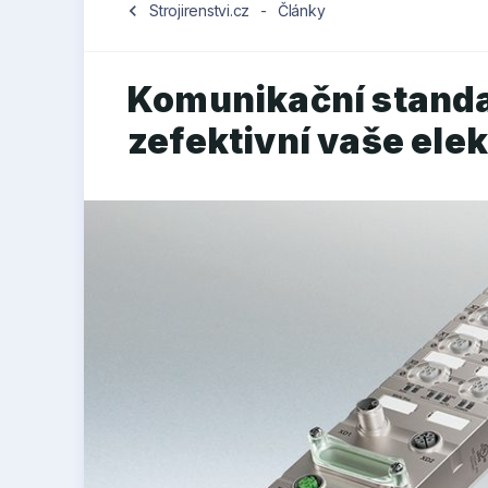
chevron_left
Strojirenstvi.cz
-
Články
Komunikační standa
zefektivní vaše ele