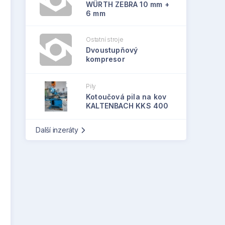
WÜRTH ZEBRA 10 mm +
6 mm
Ostatní stroje
Dvoustupňový
kompresor
Pily
Kotoučová pila na kov
KALTENBACH KKS 400
Další inzeráty