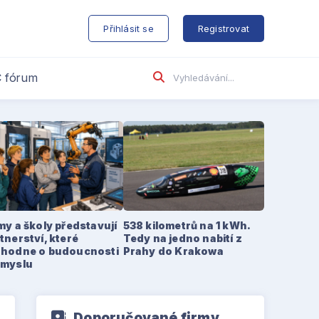
s
Přihlásit se
Registrovat
 fórum
my a školy představují
538 kilometrů na 1 kWh.
tnerství, které
Tedy na jedno nabití z
zhodne o budoucnosti
Prahy do Krakowa
ůmyslu
Doporučované firmy