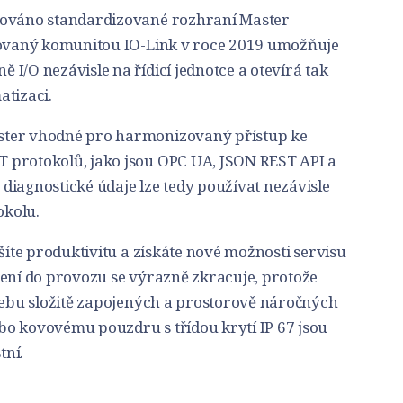
rováno standardizované rozhraní Master
inovaný komunitou IO-Link v roce 2019 umožňuje
I/O nezávisle na řídicí jednotce a otevírá tak
atizaci.
ster vhodné pro harmonizovaný přístup ke
 protokolů, jako jsou OPC UA, JSON REST API a
diagnostické údaje lze tedy používat nezávisle
okolu.
ýšíte produktivitu a získáte nové možnosti servisu
dení do provozu se výrazně zkracuje, protože
třebu složitě zapojených a prostorově náročných
o kovovému pouzdru s třídou krytí IP 67 jsou
tní.