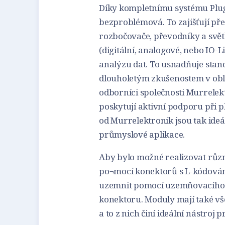
Díky kompletnímu systému Plug
bezproblémová. To zajišťují př
rozbočovače, převodníky a svět
(digitální, analogové, nebo IO-L
analýzu dat. To usnadňuje stan
dlouholetým zkušenostem v oblas
odborníci společnosti Murrelek
poskytují aktivní podporu při p
od Murrelektronik jsou tak ide
průmyslové aplikace.
Aby bylo možné realizovat různ
po¬mocí konektorů s L-kódování
uzemnit pomocí uzemňovacího p
konektoru. Moduly mají také vše
a to z nich činí ideální nástroj p