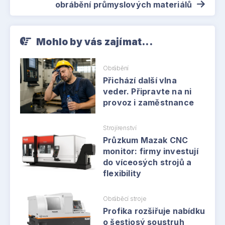
obrábění průmyslových materiálů
Mohlo by vás zajímat...
Obrábění
Přichází další vlna
veder. Připravte na ni
provoz i zaměstnance
Strojírenství
Průzkum Mazak CNC
monitor: firmy investují
do víceosých strojů a
flexibility
Obráběcí stroje
Profika rozšiřuje nabídku
o šestiosý soustruh