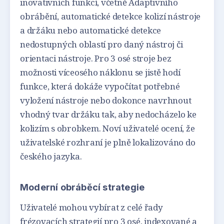
inovativních funkcí, včetně Adaptivního
obrábění, automatické detekce kolizí nástroje
a držáku nebo automatické detekce
nedostupných oblastí pro daný nástroj či
orientaci nástroje. Pro 3 osé stroje bez
možnosti víceosého náklonu se jistě hodí
funkce, která dokáže vypočítat potřebné
vyložení nástroje nebo dokonce navrhnout
vhodný tvar držáku tak, aby nedocházelo ke
kolizím s obrobkem. Noví uživatelé ocení, že
uživatelské rozhraní je plně lokalizováno do
českého jazyka.
Moderní obráběcí strategie
Uživatelé mohou vybírat z celé řady
frézovacích strategií pro 3 osé, indexované a