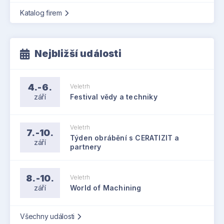
Katalog firem
Nejbližší události
4.-6.
Veletrh
září
Festival vědy a techniky
Veletrh
7.-10.
Týden obrábění s CERATIZIT a
září
partnery
8.-10.
Veletrh
září
World of Machining
Všechny události