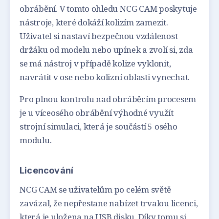
obrábění. V tomto ohledu NCG CAM poskytuje
nástroje, které dokáží kolizím zamezit.
Uživatel si nastaví bezpečnou vzdálenost
držáku od modelu nebo upínek a zvolí si, zda
se má nástroj v případě kolize vyklonit,
navrátit v ose nebo kolizní oblasti vynechat.
Pro plnou kontrolu nad obráběcím procesem
je u víceosého obrábění výhodné využít
strojní simulaci, která je součástí 5 osého
modulu.
Licencování
NCG CAM se uživatelům po celém světě
zavázal, že nepřestane nabízet trvalou licenci,
která je uložena na USB disku. Díky tomu si