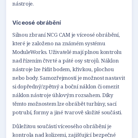
nástroje.
Víceosé obrábění
Silnou zbraní NCG CAM je víceosé obrábění,
které je založeno na známém systému
ModuleWorks. Uživatelé mají plnou kontrolu
nad řízením čtvrté a páté osy strojů. Náklon
nástroje lze řídit bodem, křivkou, plochou
nebo body. Samozřejmostí je možnost nastavit
si dopředný/zpětný a boční náklon či omezit
náklon nástroje úhlovým rozsahem. Díky
těmto možnostem lze obrábět turbíny, sací
potrubí, formy a jiné tvarově složité součásti.
Důležitou součástí víceosého obrábění je
kontrola nad kolizemi, zajišťující bezpečné