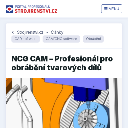
MENU
chevron_left
Strojirenstvi.cz
-
Články
CAD software
CAM/CNC software
Obrábění
NCG CAM – Profesionál pro
obrábění tvarových dílů