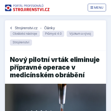
MENU
chevron_left
Strojirenstvi.cz
-
Články
Obráběcí nástroje
Průmysl 4.0
Výzkum a vývoj
Strojírenství
Nový pilotní vrták eliminuje
přípravné operace v
medicínském obrábění