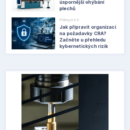
úspornější ohýbání
plechů
Průmysl 4.0
Jak připravit organizaci
na požadavky CRA?
Začněte u přehledu
kybernetických rizik