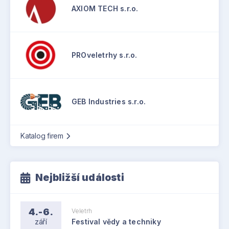
AXIOM TECH s.r.o.
PROveletrhy s.r.o.
GEB Industries s.r.o.
Katalog firem
Nejbližší události
4.-6.
Veletrh
září
Festival vědy a techniky