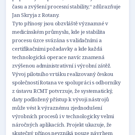
času a zvýšení procesní stability,“ zdůrazňuje
Jan Skryja z Rotany.
Tyto přínosy jsou obzvláště významné v
medicínském průmyslu, kde je stabilita
procesu úzce svázána s validačními a
certifikačními požadavky a kde každá
technologická operace navíc znamená
zvýšenou administrativní i výrobní zátěž.
Vývoj pilotního vrtáku realizovaný českou
společností Rotana ve spolupráci s odborníky
z ústavu RCMT potvrzuje, že systematický,
daty podložený přístup k vývoji nástrojů
může vést k výraznému zjednodušení
výrobních procesů i v technologicky velmi
náročných aplikacích. Projekt ukazuje, že
skutečný přínos nevzniká pouze návrhem