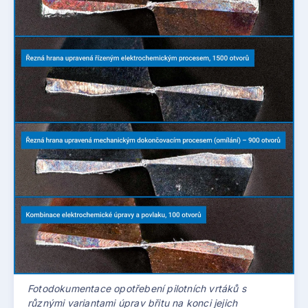
Fotodokumentace opotřebení pilotních vrtáků s
různými variantami úprav břitu na konci jejich