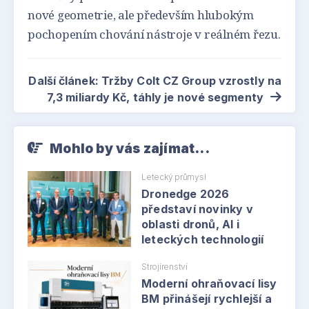
nové geometrie, ale především hlubokým
pochopením chování nástroje v reálném řezu.
Další článek: Tržby Colt CZ Group vzrostly na
7,3 miliardy Kč, táhly je nové segmenty
Mohlo by vás zajímat...
Letecký průmysl
Dronedge 2026
představí novinky v
oblasti dronů, AI i
leteckých technologií
Strojírenství
Moderní ohraňovací lisy
BM přinášejí rychlejší a