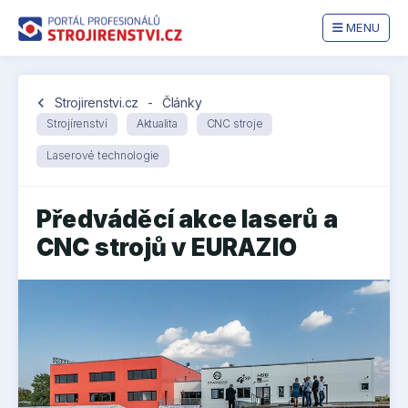
MENU
chevron_left
Strojirenstvi.cz
-
Články
Strojírenství
Aktualita
CNC stroje
Laserové technologie
Předváděcí akce laserů a
CNC strojů v EURAZIO