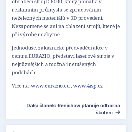
obráběcí stroj D 6000, který pomáhá v
reklamním průmyslu se zpracováním
neželezných materiálů v 3D provedení.
Nezapomene se ani na chlazení strojů, které je
při výrobě nezbytné.
Jednoduše, zákaznické předváděcí akce v
centru EURAZIO, představí laserové stroje v
nejrůznějších a možná i netušených
podobách.
Více na:
www.eurazio.eu
,
www.4isp.cz
Další článek: Renishaw plánuje odborná
školení