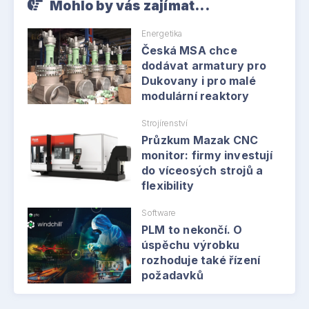
Mohlo by vás zajímat...
Energetika
Česká MSA chce
dodávat armatury pro
Dukovany i pro malé
modulární reaktory
Strojírenství
Průzkum Mazak CNC
monitor: firmy investují
do víceosých strojů a
flexibility
Software
PLM to nekončí. O
úspěchu výrobku
rozhoduje také řízení
požadavků