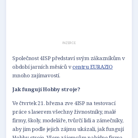
INZERCE
Společnost 4ISP představí svým zákazníkům v
období jarních měsíců v
centru EURAZIO
mnoho zajímavostí.
Jak fungují Hobby stroje?
Ve čtvrtek 21. března zve 4ISP na testovací
práce s laserem všechny živnostníky, malé
firmy, školy, modeláře, tvůrčí lidi a zámečníky,
aby jim podle jejich zájmu ukázali, jak fungují
Hobby stroje. Všem zájemcům nabídne firma