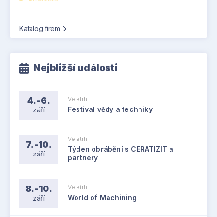
Katalog firem
Nejbližší události
4.-6.
Veletrh
září
Festival vědy a techniky
Veletrh
7.-10.
Týden obrábění s CERATIZIT a
září
partnery
8.-10.
Veletrh
září
World of Machining