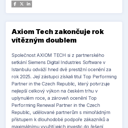
zvyšování efektivity výroby pomocí metod Lean
managementu. Vozák do Tawesca přichází s
cílem podpořit jeho další růst a zefektivnit provoz
v souvislosti s rozšiřováním zakázek a projektů
pro automotive sektor. Nová pozice provozního
Axiom Tech zakončuje rok
ředitele vznikla v návaznosti na rozvoj firmy.
vítězným doublem
Společnost AXIOM TECH si z partnerského
setkání Siemens Digital Industries Software v
Istanbulu odváží hned dvě prestižní ocenění za
rok 2025. Její zástupci získali titul Top Performing
Partner in the Czech Republic, který potvrzuje
nejlepší celkový výkon na českém trhu v
uplynulém roce, a zároveň ocenění Top
Performing Renewal Partner in the Czech
Republic, udělované partnerům s mimořádným
přístupem k dlouhodobé podpoře zákazníků a
maximálnímu využití jejich investic do řešení