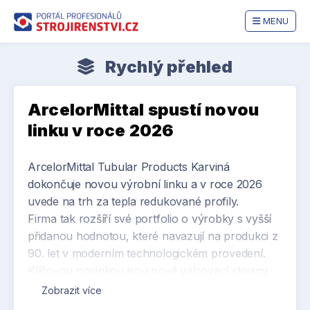
MENU
Rychlý přehled
ArcelorMittal spustí novou
linku v roce 2026
ArcelorMittal Tubular Products Karviná
dokončuje novou výrobní linku a v roce 2026
uvede na trh za tepla redukované profily.
Firma tak rozšíří své portfolio o výrobky s vyšší
přidanou hodnotou, které navazují na produkci z
90. let v moderním technologickém provedení.
Klíčovou novinkou jsou nové válcovací stojany,
jež zajistí vyšší přesnost, stabilitu procesu a
Zobrazit více
konzistentní kvalitu.