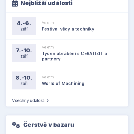
Nejbližší události
4.-6.
Veletrh
září
Festival vědy a techniky
Veletrh
7.-10.
Týden obrábění s CERATIZIT a
září
partnery
8.-10.
Veletrh
září
World of Machining
Všechny události
Čerstvě v bazaru