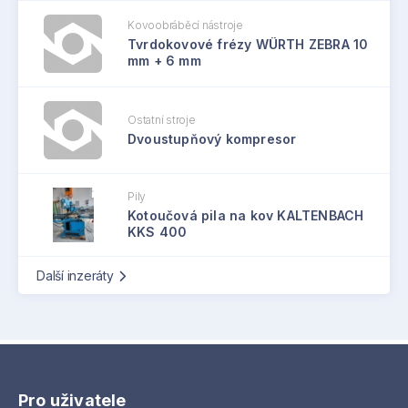
Kovoobráběcí nástroje
Tvrdokovové frézy WÜRTH ZEBRA 10
mm + 6 mm
Ostatní stroje
Dvoustupňový kompresor
Pily
Kotoučová pila na kov KALTENBACH
KKS 400
Další inzeráty
Pro uživatele