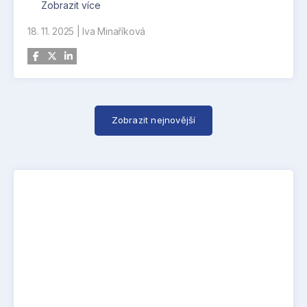
využívané zákazníky po celém světě. Klíčovými
Zobrazit více
exponáty budou PBS TJ150, spolehlivá pohonná
18. 11. 2025
|
Iva Minaříková
jednotka pro široké spektrum bezpilotních
systémů, a PBS TJ80, motor často používaný
pro platformy s plochou dráhou letu.
Motory PBS se vyznačují vysokým poměrem
tahu a hmotnosti, schopností startu ve vysokých
Zobrazit nejnovější
nadmořských výškách, dlouhou životností i
odolností vůči náročným podmínkám včetně
mořského prostředí. Díky více než dvacetiletému
vývoji a nasazení v mezinárodních projektech
mají za sebou rozsáhlé provozní ověření a splňují
požadavky i pro nejkritičtější obranné aplikace.
Vedle turbínových motorů prezentuje PBS
GROUP také své pomocné energetické jednotky,
klimatizační systémy, letecké přístroje a další
specializované komponenty, které doplňují její