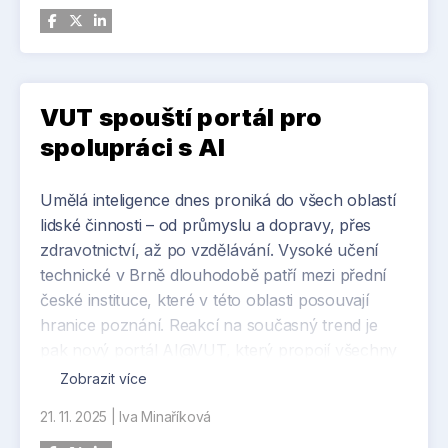
VUT spouští portál pro
spolupráci s AI
Umělá inteligence dnes proniká do všech oblastí
lidské činnosti – od průmyslu a dopravy, přes
zdravotnictví, až po vzdělávání. Vysoké učení
technické v Brně dlouhodobě patří mezi přední
české instituce, které v této oblasti posouvají
hranice poznání. Reakcí na současný trend je
pak nový portál AI@VUT, který propojí všechny
aktivity v oblasti umělé inteligence napříč
Zobrazit více
univerzitou. Online centrum je otevřené pro
21. 11. 2025
|
Iva Minaříková
všechny, kteří chtějí nahlédnout pod pokličku