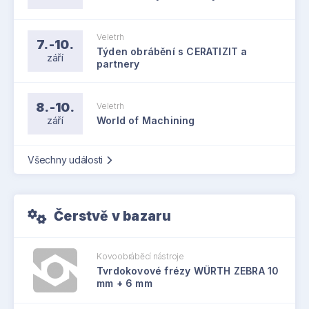
Veletrh
7.-10.
Týden obrábění s CERATIZIT a
září
partnery
8.-10.
Veletrh
září
World of Machining
Všechny události
Čerstvě v bazaru
Kovoobráběcí nástroje
Tvrdokovové frézy WÜRTH ZEBRA 10
mm + 6 mm