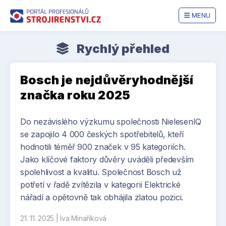
MENU
Rychlý přehled
Bosch je nejdůvěryhodnější
značka roku 2025
Do nezávislého výzkumu společnosti NielesenIQ
se zapojilo 4 000 českých spotřebitelů, kteří
hodnotili téměř 900 značek v 95 kategoriích.
Jako klíčové faktory důvěry uváděli především
spolehlivost a kvalitu. Společnost Bosch už
potřetí v řadě zvítězila v kategorii Elektrické
nářadí a opětovně tak obhájila zlatou pozici.
21. 11. 2025
|
Iva Minaříková