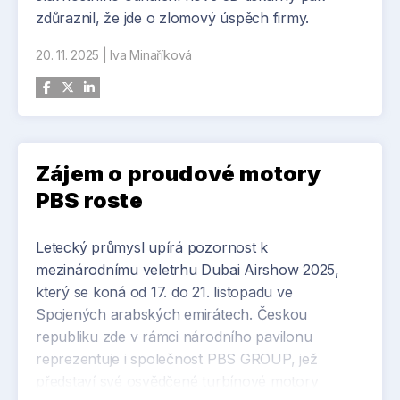
zdůraznil, že jde o zlomový úspěch firmy.
20. 11. 2025
|
Iva Minaříková
Zájem o proudové motory
PBS roste
Letecký průmysl upírá pozornost k
mezinárodnímu veletrhu Dubai Airshow 2025,
který se koná od 17. do 21. listopadu ve
Spojených arabských emirátech. Českou
republiku zde v rámci národního pavilonu
reprezentuje i společnost PBS GROUP, jež
představí své osvědčené turbínové motory