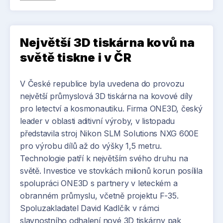
Vysokém učení technickém v Brně.
umožňuje synchronní ovládání více stolů a
paměťová funkce ukládá až čtyři výškové profily
přístupné přes RFID. Stoly lze navíc snadno
Největší 3D tiskárna kovů na
integrovat do stávajících výrobních a
automatizačních systémů.
světě tiskne i v ČR
JC-Metal, jako výhradní distributor svařovacích
V České republice byla uvedena do provozu
stolů Siegmund v Česku a na Slovensku, plánuje
největší průmyslová 3D tiskárna na kovové díly
zahájit prodej svařovacích stolů se systémem
pro letectví a kosmonautiku. Firma ONE3D, český
Smart Leg v první polovině roku 2026.
leader v oblasti aditivní výroby, v listopadu
představila stroj Nikon SLM Solutions NXG 600E
pro výrobu dílů až do výšky 1,5 metru.
Technologie patří k největším svého druhu na
světě. Investice ve stovkách milionů korun posílila
spolupráci ONE3D s partnery v leteckém a
obranném průmyslu, včetně projektu F-35.
Spoluzakladatel David Kadlčík v rámci
slavnostního odhalení nové 3D tiskárny pak