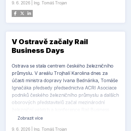
9. 6. 2026
|
Ing. Tomáš Trojan
maximální čtvrthodinové odběrové zatížení.
Podle společnosti Electree nové nastavení sice
přinese férovější a techničtější rozdělení nákladů
za využívání soustavy, zároveň ale výrazně zvýší
význam řízení odběrových špiček. Pro podniky
V Ostravě začaly Rail
tak nebude klíčové pouze to, kolik elektřiny za
Business Days
měsíc spotřebují, ale také kdy a v jakém výkonu ji
ze sítě odebírají.
Ostrava se stala centrem českého železničního
průmyslu. V areálu Trojhalí Karolina dnes za
účasti ministra dopravy Ivana Bednárika, Tomáše
Ignačáka předsedy předsednictva ACRI Asociace
podniků českého železničního průmyslu a dalších
oborových představitelů začal mezinárodní
železniční veletrh a konference Rail Business
Days, na kterém české firmy prezentují špičkové
Zobrazit více
výrobky, technologie a inovace pro moderní,
9. 6. 2026
|
Ing. Tomáš Trojan