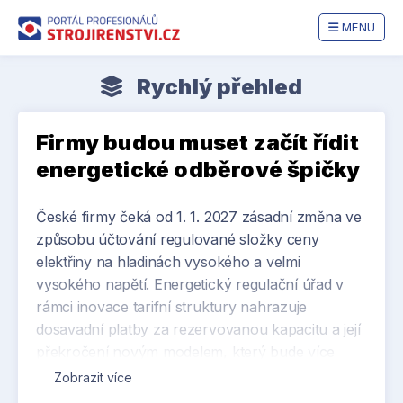
MENU
Rychlý přehled
Firmy budou muset začít řídit
energetické odběrové špičky
České firmy čeká od 1. 1. 2027 zásadní změna ve
způsobu účtování regulované složky ceny
elektřiny na hladinách vysokého a velmi
vysokého napětí. Energetický regulační úřad v
rámci inovace tarifní struktury nahrazuje
dosavadní platby za rezervovanou kapacitu a její
překročení novým modelem, který bude více
zohledňovat rezervovaný příkon sjednaný ve
Zobrazit více
smlouvě o připojení a skutečně naměřené