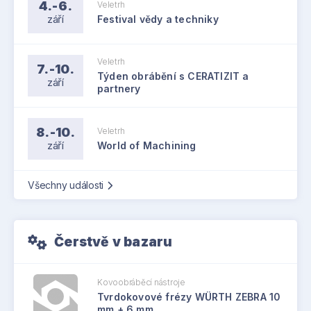
4.-6.
Veletrh
září
Festival vědy a techniky
Veletrh
7.-10.
Týden obrábění s CERATIZIT a
září
partnery
8.-10.
Veletrh
září
World of Machining
Všechny události
Čerstvě v bazaru
Kovoobráběcí nástroje
Tvrdokovové frézy WÜRTH ZEBRA 10
mm + 6 mm