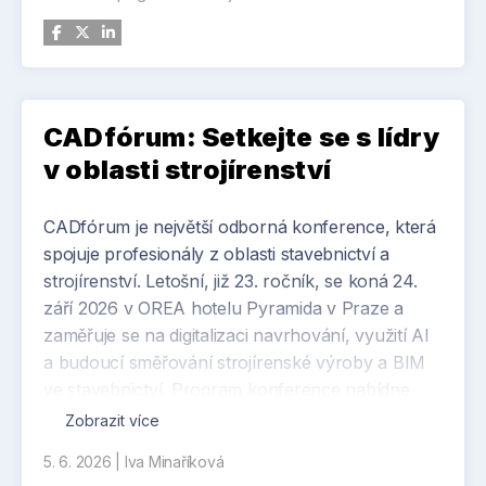
bezpečnou a udržitelnou mobilitu.
Český železniční průmysl zde ukazuje, že patří
mezi významné evropské dodavatele řešení pro
kolejovou dopravu – od moderních vozidel a
jejich komponentů přes zabezpečovací a řídicí
CADfórum: Setkejte se s lídry
systémy až po technologie pro infrastrukturu,
v oblasti strojírenství
interiéry, inteligentní elektroniku, zkušebnictví a
servis.
CADfórum je největší odborná konference, která
spojuje profesionály z oblasti stavebnictví a
strojírenství.
Letošní, již 23. ročník, se koná 24.
září 2026 v OREA hotelu Pyramida v Praze a
zaměřuje se na digitalizaci navrhování, využití AI
a budoucí směřování strojírenské výroby a BIM
ve stavebnictví. Program konference nabídne
prezentace úspěšných projektů přímo z praxe,
Zobrazit více
prakticky zaměřené workshopy věnované
5. 6. 2026
|
Iva Minaříková
aktuálním CAD, CAM, BIM a PDM technologiím i