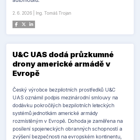
automobilů.
Vstupenky si můžete zakoupit již nyní na
2. 6. 2026
|
Ing. Tomáš Trojan
stránkách: konference.arkance.cz
U&C UAS dodá průzkumné
drony americké armádě v
Evropě
Český výrobce bezpilotních prostředků U&C
UAS oznámil podpis mezinárodní smlouvy na
dodávku pokročilých bezpilotních leteckých
systémů jednotkám americké armády
rozmístěným v Evropě. Dohoda je zaměřena na
posílení spojeneckých obranných schopností a
zvýšení bezpečnosti na evropském kontinentu,