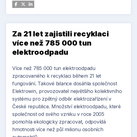
navazující networkingový večerní program.
Během jednoho dne tak vás čeká plno
inspirativních přednášek a praktických
workshopů, které reflektují aktuální výzvy i
Za 21 let zajistili recyklaci
příležitosti v oboru. Dozvíte se, jak efektivně
více než 785 000 tun
využívat moderní softwarové nástroje v
elektroodpadu
každodenní praxi a posouvat tak projekty i
výrobu na vyšší úroveň. Součástí programu
Více než 785 000 tun elektroodpadu
budou také diskuse o tom, kde všude mohou
zpracovaného k recyklaci během 21 let
pokročilé CAD technologie podpořit další rozvoj
fungování. Takové bilance dosáhla společnost
českého průmyslu a stavebnictví. Nebudou
Elektrowin, provozovatel největšího kolektivního
chybět ani novinky ze světa hardwaru a softwaru
systému pro zpětný odběr elektrozařízení v
či konkrétní ukázky řešení z praxe – od
České republice. Množství elektroodpadu, které
CAD/CAM/CAE přes PDM až po BIM. Po celou
společnost od svého vzniku v roce 2005
dobu vám navíc budou k dispozici odborníci z řad
pomohla ekologicky zpracovat, odpovídá
partnerů konference, připraveni sdílet své
hmotnosti více než půl milionu osobních
zkušenosti i know-how.