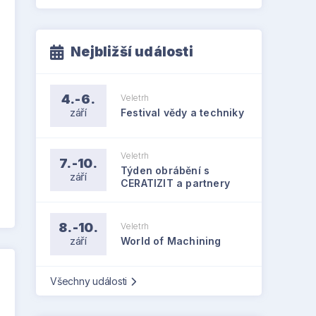
Nejbližší události
4.-6.
Veletrh
září
Festival vědy a techniky
Veletrh
7.-10.
Týden obrábění s
září
CERATIZIT a partnery
8.-10.
Veletrh
září
World of Machining
Všechny události