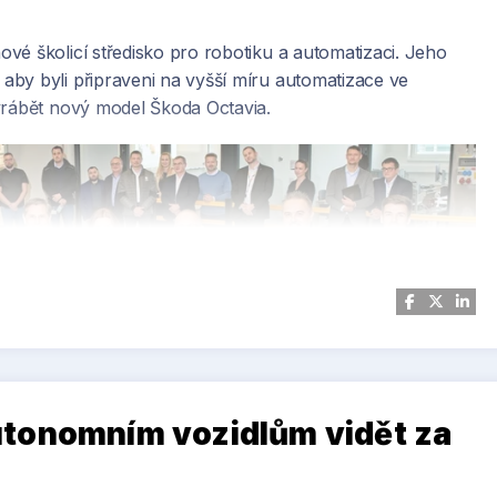
vé školicí středisko pro robotiku a automatizaci. Jeho
by byli připraveni na vyšší míru automatizace ve
yrábět nový model Škoda Octavia.
 haly stadionu vyrobila firma Dimensional Innovations, která mu
tonomním vozidlům vidět za