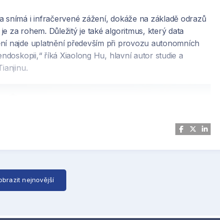
a snímá i infračervené zážení, dokáže na základě odrazů
e za rohem. Důležitý je také algoritmus, který data
ění najde uplatnění především při provozu autonomních
endoskopii,“ říká Xiaolong Hu, hlavní autor studie a
ianjinu.
obrazit nejnovější