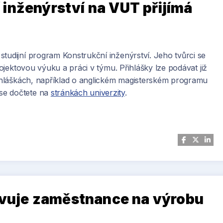
inženýrství na VUT přijímá
tudijní program Konstrukční inženýrství. Jeho tvůrci se
rojektovou výuku a práci v týmu. Přihlášky lze podávat již
přihláškách, například o anglickém magisterském programu
se dočtete na
stránkách univerzity
.
ické Nevadě nyní vítá víc než osmadvacetimetrová plastika
 tiskárně.
ravuje zaměstnance na výrobu