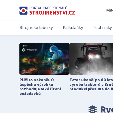
Ma
Strojnické tabulky
Kalkulačky
Technický 
PLM to nekončí. O
Zetor ukončí po 80 le
úspěchu výrobku
výrobu traktorů v Brně
rozhoduje také řízení
produkci přesune do 
požadavků
Ryc