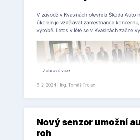
V závodě v Kvasinách otevřela Škoda Auto no
úkolem je vzdělávat zaměstnance koncernu, a
výrobě. Letos v létě se v Kvasinách začne v
Zobrazit více
6. 2. 2024
|
Ing. Tomáš Trojan
Obří objekt prostupující přes dvě podlaží vstupní
v souhrnu věnovala víc než 50 tisíc hodin.
Nový senzor umožní au
roh