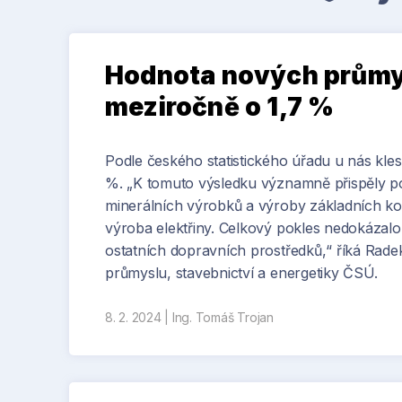
Hodnota nových průmys
meziročně o 1,7 %
Podle českého statistického úřadu u nás kle
%. „K tomuto výsledku významně přispěly p
minerálních výrobků a výroby základních kovů,
výroba elektřiny. Celkový pokles nedokázalo
ostatních dopravních prostředků,“ říká Radek 
průmyslu, stavebnictví a energetiky ČSÚ.
8. 2. 2024
|
Ing. Tomáš Trojan