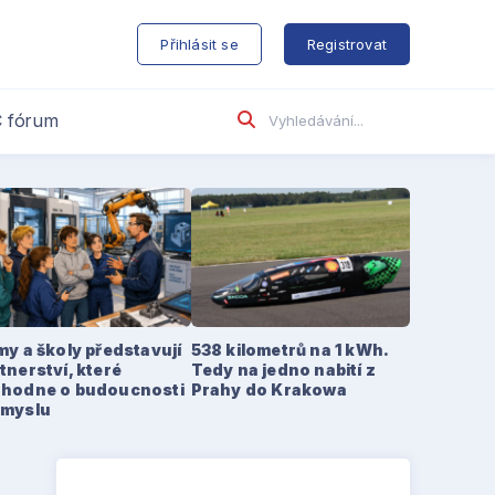
s
Přihlásit se
Registrovat
 fórum
my a školy představují
538 kilometrů na 1 kWh.
tnerství, které
Tedy na jedno nabití z
zhodne o budoucnosti
Prahy do Krakowa
ůmyslu