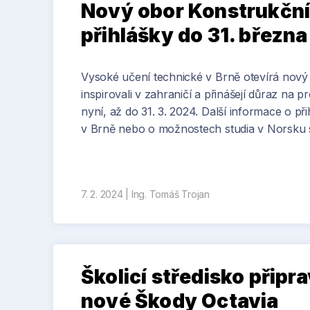
Nový obor Konstrukční 
přihlášky do 31. března
Vysoké učení technické v Brně otevírá nový s
inspirovali v zahraničí a přinášejí důraz na p
nyní, až do 31. 3. 2024. Další informace o 
v Brně nebo o možnostech studia v Norsku 
Fotbalové fanoušky na stadionu Allegiant v amer
poháru, sestavená z 226 bloků vyrobených na 3D
7. 2. 2024
|
Ing. Tomáš Trojan
Školicí středisko přip
nové Škody Octavia