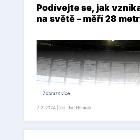
Podívejte se, jak vznika
na světě – měří 28 met
Zobrazit více
7. 2. 2024
|
Ing. Jan Homola