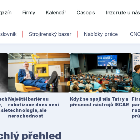
gazín
Firmy
Kalendář
Časopis
Inzerujte u ná
slovník
Strojírenský bazar
Nabídky práce
CNC
tech
Největší bariérou
Když se spojí síla Tatry a
Fir
,
robotizace dnes není
přesnost nástrojů ISCAR
par
Asie
technologie, ale
ro
nerozhodnost
pr
hlý přehled