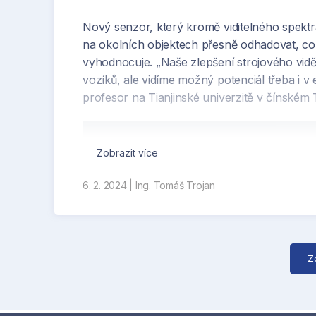
Nový senzor, který kromě viditelného spektr
na okolních objektech přesně odhadovat, co j
vyhodnocuje. „Naše zlepšení strojového vid
vozíků, ale vidíme možný potenciál třeba i v 
profesor na Tianjinské univerzitě v čínském T
Zobrazit více
6. 2. 2024
|
Ing. Tomáš Trojan
Z