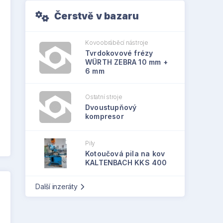
Čerstvě v bazaru
Kovoobráběcí nástroje
Tvrdokovové frézy
WÜRTH ZEBRA 10 mm +
6 mm
Ostatní stroje
Dvoustupňový
kompresor
Pily
Kotoučová pila na kov
KALTENBACH KKS 400
Další inzeráty