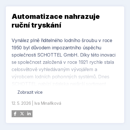
a tento projekt ukazuje, jak může být využita k
podpoře nejpokročilejších bezpečnostních
technologií. Pilotní provoz nám zároveň dává
Automatizace nahrazuje
příležitost hlouběji se seznámit s technologií
ruční tryskání
kvantových přenosů a lépe pochopit potřeby
potenciálních zákazníků,“ řekl Lukasz Kryński,
Vynález plně řiditelného lodního šroubu v roce
předseda představenstva společnosti ČD –
1950 byl důvodem impozantního úspěchu
Telematika.
společnosti SCHOTTEL GmbH. Díky této inovaci
se společnost založená v roce 1921 rychle stala
celosvětově vyhledávaným vývojářem a
výrobcem lodních pohonných systémů. Dnes
SCHOTTEL nabízí zdaleka nejširší sortiment
pohonných a řídicích systémů pro lodě a
Zobrazit více
offshore aplikace všech druhů a velikostí.
12. 5. 2026
|
Iva Minaříková
Aby si společnost udržela své vysoké
technologické standardy, neustále modernizuje
svá výrobní zařízení. Například instalace linky na