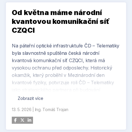
Od května máme národní
kvantovou komunikační síť
CZQCI
Na páteřní optické infrastruktuře ČD – Telematiky
byla slavnostně spuštěna česká národní
kvantová komunikační síť CZQCI, která má
vysokou ochranu před odposlechy. Historický
okamžik, který proběhl v Mezinárodní den
kvantové fyziky, potvrzuje roli ČD – Telematiky
jako strategického partnera při budování
bezpečné digitální infrastruktury státu.
Zobrazit více
13. 5. 2026
|
Ing. Tomáš Trojan
„Jsme rádi, že můžeme přispět k rozvoji kvantové
komunikace v České republice. Naše optická
páteřní síť je součástí kritické infrastruktury státu