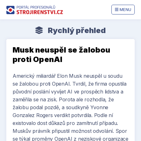
MENU
Rychlý přehled
Musk neuspěl se žalobou
proti OpenAI
Americký miliardář Elon Musk neuspěl u soudu
se žalobou proti OpenAI. Tvrdil, že firma opustila
původní poslání vyvíjet AI ve prospěch lidstva a
zaměřila se na zisk. Porota ale rozhodla, že
žalobu podal pozdě, a soudkyně Yvonne
Gonzalez Rogers verdikt potvrdila. Podle ní
existovalo dost důkazů pro zamítnutí případu.
Muskův právník připustil možnost odvolání. Spor
se týkal proměny OpenAI z neziskové organizace