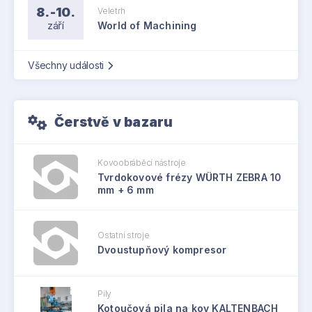
8.-10.
Veletrh
září
World of Machining
Všechny události
Čerstvě v bazaru
Kovoobráběcí nástroje
Tvrdokovové frézy WÜRTH ZEBRA 10
mm + 6 mm
Ostatní stroje
Dvoustupňový kompresor
Pily
Kotoučová pila na kov KALTENBACH