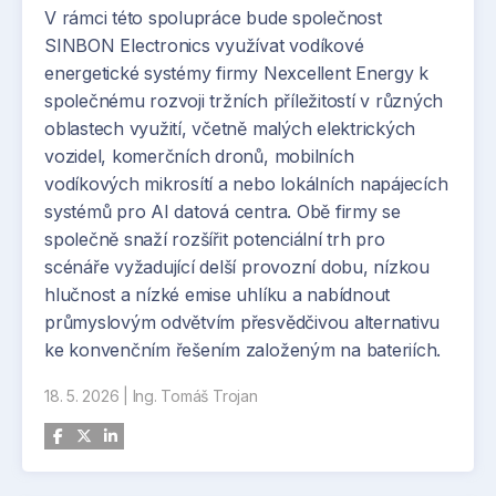
V rámci této spolupráce bude společnost
technologie v menších firmách. Příklady
SINBON Electronics využívat vodíkové
konkrétních aplikací se objevují napříč odvětvími.
energetické systémy firmy Nexcellent Energy k
Například společnost Mews integruje nástroje
společnému rozvoji tržních příležitostí v různých
umělé inteligence do své platformy pro hotelový
oblastech využití, včetně malých elektrických
management, zatímco Naberius Tech vyvíjí
vozidel, komerčních dronů, mobilních
simulační prostředí pro trénink AI systémů v
vodíkových mikrosítí a nebo lokálních napájecích
podmínkách blízkých reálnému provozu.
systémů pro AI datová centra. Obě firmy se
společně snaží rozšířit potenciální trh pro
scénáře vyžadující delší provozní dobu, nízkou
hlučnost a nízké emise uhlíku a nabídnout
průmyslovým odvětvím přesvědčivou alternativu
ke konvenčním řešením založeným na bateriích.
18. 5. 2026
|
Ing. Tomáš Trojan