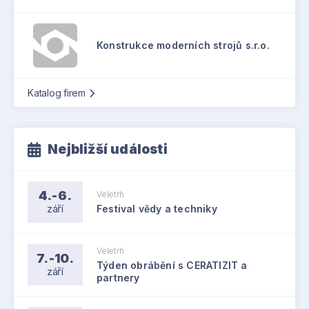
Konstrukce moderních strojů s.r.o.
Katalog firem
Nejbližší události
4.-6.
Veletrh
září
Festival vědy a techniky
Veletrh
7.-10.
Týden obrábění s CERATIZIT a
září
partnery