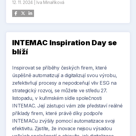
12. 11. 2024
|
Iva Minaříková
Háky jsou vyráběny metodou WAAM (tzv. Wire
Arc Additive Manufacturing), která představuje
průlom v oblasti aditivní výroby a přispívá k
výrazné úspoře materiálu. Metoda využívá
obloukové navařování drátu k postupnému
INTEMAC Inspiration Day se
vytváření složitých tvarů vrstvu po vrstvě.
blíží
Kompletní výroba jednoho háku včetně návrh 3D
modelu ve vlastním konstrukčním oddělení
Inspirovat se příběhy českých firem, které
Huisman Czech Republic, samotného tisku háku,
úspěšně automatizují a digitalizují svou výrobu,
dokončovacích operací, nedestruktivních
zefektivňují procesy a nepodceňují vliv ESG na
kontrol, opracování, zátěžového testování a
strategický rozvoj, se můžete ve středu 27.
nátěru trvá asi jeden měsíc. Společnost Huisman
listopadu, v kuřimském sídle společnosti
Czech Republic vyrobila ve Sviadnově zatím
INTEMAC. Její zástupci vám zde představí reálné
dvanáct 3D háků, které se uplatňují především v
příklady firem, které právě díky podpoře
námořním průmyslu. Mezi největší patří čtyři
INTEMACu zvýšily pomocí automatizace svoji
dvojité háky, každý s nosností 250 tun.
efektivitu. Zjistíte, že inovace nejsou výsadou