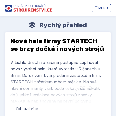
MENU
Rychlý přehled
Nová hala firmy STARTECH
se brzy dočká i nových strojů
V těchto dnech se začíná postupně zaplňovat
nová výrobní hala, která vyrostla v Říčanech u
Brna. Do užívání byla předána zástupcům firmy
STARTECH začátkem tohoto měsíce. Na své
hlavní dominanty však bude čekat ještě několik
dnů, jelikož instalace nových strojů značky
MAZAK je naplánovaná na první polovinu
prosince. Strojový park se rozroste o obří
Zobrazit více
obráběcí centrum
HCN10800 a stroj HCN6000.