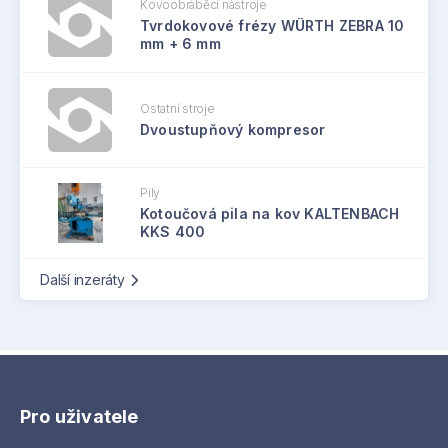
Kovoobráběcí nástroje
Tvrdokovové frézy WÜRTH ZEBRA 10
mm + 6 mm
Ostatní stroje
Dvoustupňový kompresor
Pily
Kotoučová pila na kov KALTENBACH
KKS 400
Další inzeráty
Pro uživatele