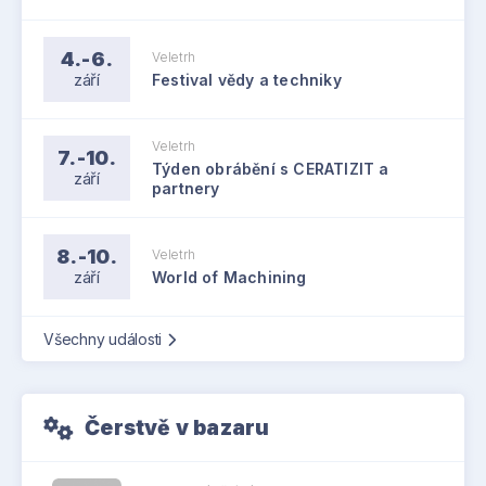
4.-6.
Veletrh
září
Festival vědy a techniky
Veletrh
7.-10.
Týden obrábění s CERATIZIT a
září
partnery
8.-10.
Veletrh
září
World of Machining
Všechny události
Čerstvě v bazaru