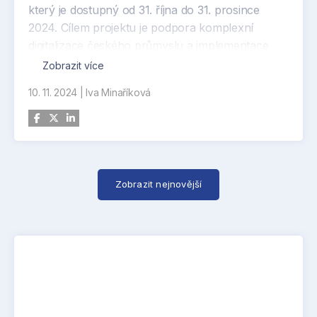
který je dostupný od 31. října do 31. prosince
2024. Cílem projektu je podpora komplexní
digitalizace českého průmyslu a implementace
moderních technologických řešení s využitím 5G
Zobrazit více
privátních sítí.
10. 11. 2024
|
Iva Minaříková
Dotační program MPO umožňuje firmám získat
finanční podporu pro nákup hardware, software
a implementaci pokročilých digitálních nástrojů
pro navýšení konkurenceschopnosti. Aktuálně
probíhá již třetí kolo programu, do něhož se
Zobrazit nejnovější
české průmyslové podniky mohou hlásit až do
konce roku.
Na webu www.thein.eu/portfolio-digital/privatni-
5g-site-2 jsou k dispozici podrobnější informace.