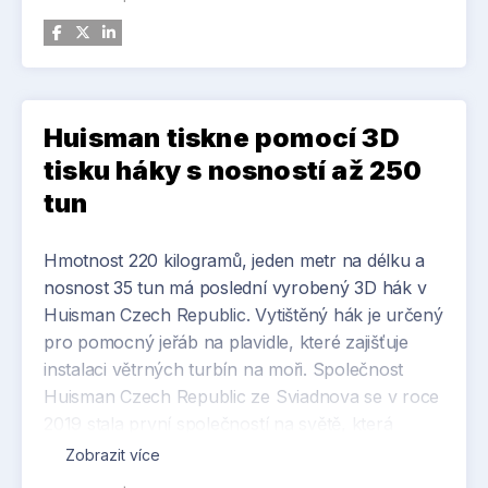
nejen pro svoji vysokou odbornou úroveň.
Atraktivní je i moderní prostředí Technického
centra, pohodový a vstřícný přístup
přednášejících, skvělá atmosféra a výborná
dostupnost.
Huisman tiskne pomocí 3D
tisku háky s nosností až 250
Termín: 19.11. a 21.11. 2024, v Technickém centru
tun
Ceratizit ve Velkém Meziříčí. Více informací a
registrace najdete na webových stránkách
Hmotnost 220 kilogramů, jeden metr na délku a
společnosti.
nosnost 35 tun má poslední vyrobený 3D hák v
(https://cuttingtools.ceratizit.com/cz/cs/servis/odborne
Huisman Czech Republic. Vytištěný hák je určený
seminare/odborne-semina_e-listopad-2024-.html)
pro pomocný jeřáb na plavidle, které zajišťuje
instalaci větrných turbín na moři. Společnost
Huisman Czech Republic ze Sviadnova se v roce
2019 stala první společností na světě, která
úspěšně dodala certifikované 3D tištěné háky pro
Zobrazit více
námořní jeřáby.