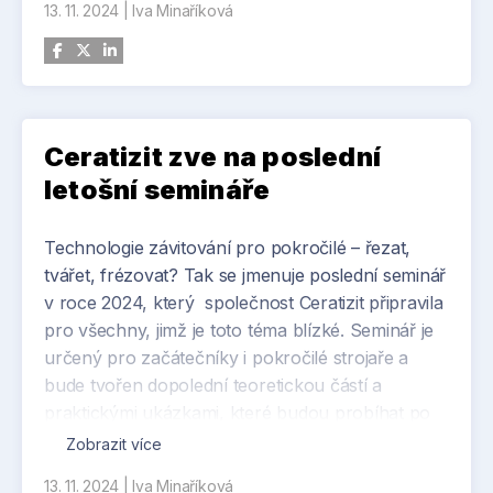
13. 11. 2024
|
Iva Minaříková
Jak probíhá vykládka a usazení největšího
obráběcí centra uvidí čtenáři Strojírenství.cz v
plánované fotoreportáži.
Ceratizit zve na poslední
letošní semináře
Technologie závitování pro pokročilé – řezat,
tvářet, frézovat? Tak se jmenuje poslední seminář
v roce 2024, který společnost Ceratizit připravila
pro všechny, jimž je toto téma blízké. Seminář je
určený pro začátečníky i pokročilé strojaře a
bude tvořen dopolední teoretickou částí a
praktickými ukázkami, které budou probíhat po
celé odpoledne.
Zobrazit více
13. 11. 2024
|
Iva Minaříková
Semináře společnosti Ceratizit se těší velké oblibě