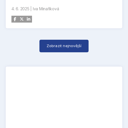
milionů korun. Oproti roku 2021 tak Aero zvýšilo
4. 6. 2025
|
Iva Minaříková
ukazatel EBITDA o více než jednu miliardu korun
a plánuje stoupat dál. Rekordní ekonomické
výsledky potvrzují správně nastavenou
transformační strategii, kterou firma přijala po
změně vlastníka v roce 2021. Klíčovými pilíři jsou
Zobrazit nejnovější
sériová výroba a prodej nového takticko-
cvičného proudového letounu L-39 Skyfox,
výrazný rozvoj kooperačních programů v oblasti
leteckých struktur (Aerostructures) a aktivní
spolupráce se stávajícími zákazníky a jejich
podpora.
Rekordní tržby a stabilní růst klíčových
programů
Obrat Aero za rok 2024 činil 6,007 miliardy
korun, což je meziročně o 1,75 miliardy více.