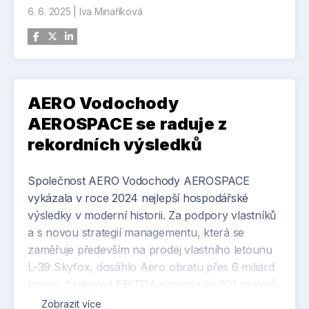
6. 6. 2025
|
Iva Minaříková
AERO Vodochody
AEROSPACE se raduje z
rekordních výsledků
Společnost AERO Vodochody AEROSPACE
vykázala v roce 2024 nejlepší hospodářské
výsledky v moderní historii. Za podpory vlastníků
a s novou strategií managementu, která se
zaměřuje především na prodej vlastního letounu
L-39 Skyfox, dosáhlo Aero obratu přes 6 miliard
korun, *adjusted EBITDA vzrostla na 821 milionů
korun a společnost dosáhla čistého zisku 102
Zobrazit více