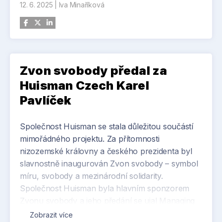
12. 6. 2025
|
Iva Minaříková
Zvon svobody předal za
Huisman Czech Karel
Pavlíček
Společnost Huisman se stala důležitou součástí
mimořádného projektu. Za přítomnosti
nizozemské královny a českého prezidenta byl
slavnostně inaugurován Zvon svobody – symbol
míru, svobody a mezinárodní solidarity.
Společnost Huisman byla hlavním sponzorem
Zvonu svobody a jeho předání se ujal Managing
Director Huisman Czech Republic, Karel
Zobrazit více