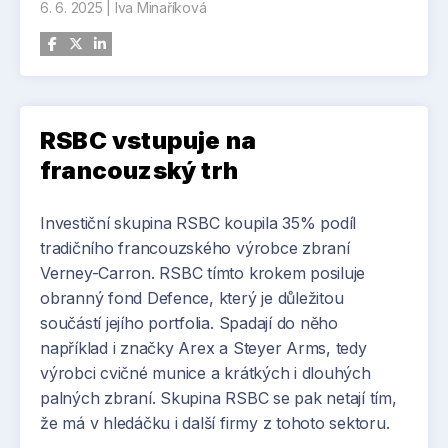
pojišťovna. Partnerem bylo velvyslanectví
6. 6. 2025
|
Iva Minaříková
nových léků a výzkumu virů, přes kontrolu
Ukrajiny v České republice. Zvon byl vyrobený v
kvality mikročipů, až po vývoj nových materiálů,
nizozemské slévárně Royal Eijsbouts. Dopravu z
které nacházejí uplatnění v letectví nebo
Nizozemí do Česka zajistila firma firma Voerman.
automobilovém průmyslu.
Společnost Huisman se také připojila k
Nové centrum Thermo Fisher nabídne
RSBC vstupuje na
nizozemské delegaci během státní návštěvy
pracovnímu trhu přes 1000 nových míst.
francouzský trh
České republiky. Dvoudenní program zahrnoval
Přibližně třetina pracovních pozic bude
kulatý stůl generálních ředitelů s účastí
výrobních, o zbytek se podělí inženýři, vědci,
Investiční skupina RSBC koupila 35% podíl
vrcholných představitelů předních nizozemských
technici a specialisté z různých oborů. Zahájení
tradičního francouzského výrobce zbraní
firem, obchodní fórum a strategická jednání
provozu je plánováno na léto 2026.
Verney-Carron. RSBC tímto krokem posiluje
zaměřená na posílení ekonomických a
obranný fond Defence, který je důležitou
diplomatických vztahů mezi Nizozemskem a
součástí jejího portfolia. Spadají do něho
Českou republikou.
například i značky Arex a Steyer Arms, tedy
Foto: Jan Malý
výrobci cvičné munice a krátkých i dlouhých
palných zbraní. Skupina RSBC se pak netají tím,
že má v hledáčku i další firmy z tohoto sektoru.