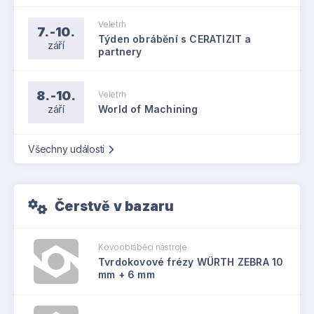
smlouvy uzavřeného na podzim 2024. Tento
Veletrh
program tvořil 35 % tržeb kooperačního
7.-10.
Týden obrábění s CERATIZIT a
segmentu a v souladu se smlouvou bude dále
září
partnery
posilovat.
8.-10.
Veletrh
září
World of Machining
Všechny události
Čerstvě v bazaru
Kovoobráběcí nástroje
Tvrdokovové frézy WÜRTH ZEBRA 10
mm + 6 mm