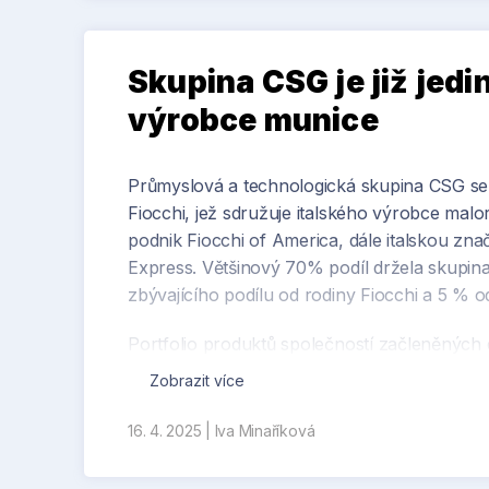
Skupina CSG je již jed
výrobce munice
Průmyslová a technologická skupina CSG se 
Fiocchi, jež sdružuje italského výrobce mal
podnik Fiocchi of America, dále italskou zna
Express. Většinový 70% podíl držela skupin
zbývajícího podílu od rodiny Fiocchi a 5 % o
Portfolio produktů společností začleněných 
využívají lovci, sportovní střelci, ozbrojen
Zobrazit více
procent své produkce. Záměrem CSG je tento
silný inovační potenciál skupiny, jehož důk
16. 4. 2025
|
Iva Minaříková
reprezentuje k životnímu prostředí šetrné stř
volné přírodě samo do jednoho roku rozloží.