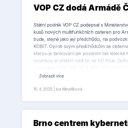
VOP CZ dodá Armádě ČR
Státní podnik VOP CZ podepsal s Ministers
kusů nových multifunkčních cisteren pro 
bude, stejně jako její předchůdci, na podvo
KOBIT. Oproti svým předchůdcům se cister
kterou je tankovaní jak pozemní tak letecké
novinkou je přidaní nádrže na AD Blue. Cel
respektive 2,352 mld. Kč s DPH. Při odběru 
prototyp obdrží vojáci na přelomu roku, sm
Zobrazit více
cisteren.
15. 4. 2025
|
Iva Minaříková
Zdroj: vop.cz
Brno centrem kybernet