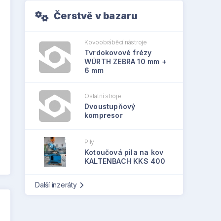
Čerstvě v bazaru
Kovoobráběcí nástroje
Tvrdokovové frézy
WÜRTH ZEBRA 10 mm +
6 mm
Ostatní stroje
Dvoustupňový
kompresor
Pily
Kotoučová pila na kov
KALTENBACH KKS 400
Další inzeráty