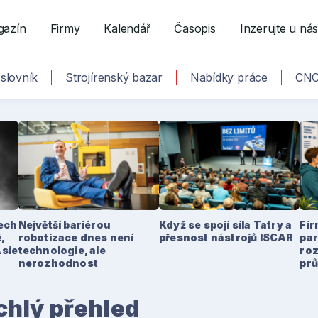
gazín
Firmy
Kalendář
Časopis
Inzerujte u ná
slovník
Strojírenský bazar
Nabídky práce
CNC
tech
Největší bariérou
Když se spojí síla Tatry a
Fir
,
robotizace dnes není
přesnost nástrojů ISCAR
par
Asie
technologie, ale
ro
nerozhodnost
pr
hlý přehled