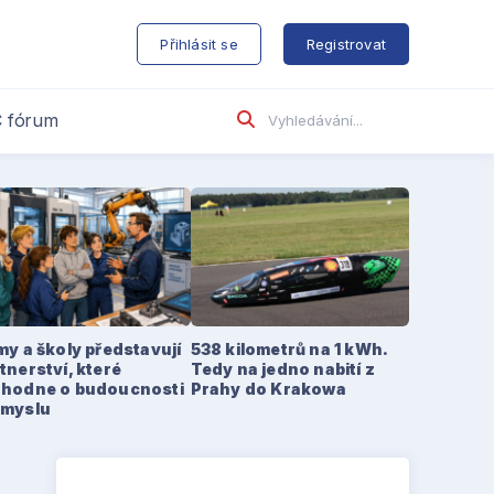
s
Přihlásit se
Registrovat
 fórum
my a školy představují
538 kilometrů na 1 kWh.
tnerství, které
Tedy na jedno nabití z
zhodne o budoucnosti
Prahy do Krakowa
ůmyslu