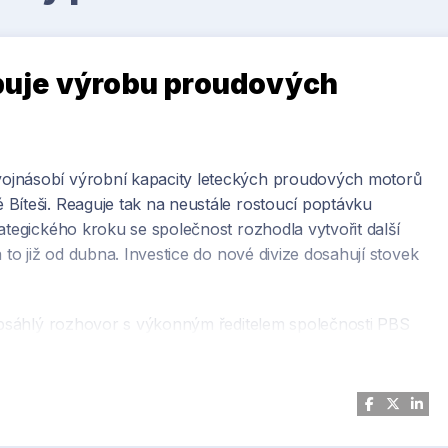
uje výrobu proudových
ojnásobí výrobní kapacity leteckých proudových motorů
Bíteši. Reaguje tak na neustále rostoucí poptávku
ategického kroku se společnost rozhodla vytvořit další
 to již od dubna. Investice do nové divize dosahují stovek
 obsáhlý rozhovor s výkonným ředitelem společnosti PBS
 v prvním letošním vydání časopisu Strojírenství.cz, a v
zhovoru se dozvíte více informací o celkovém rozvoji a
 v segmentu proudových motorů i o výrobě v USA a