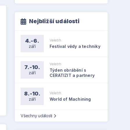
Nejbližší události
4.-6.
Veletrh
září
Festival vědy a techniky
Veletrh
7.-10.
Týden obrábění s
září
CERATIZIT a partnery
8.-10.
Veletrh
září
World of Machining
Všechny události