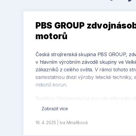
PBS GROUP zdvojnásob
motorů
Česká strojírenská skupina PBS GROUP, zdv
v hlavním výrobním závodě skupiny ve Velké 
zákazníků z celého světa. V rámci tohoto str
samostatnou divizi výroby letecké techniky, a
milionů korun.
Redakce Strojírenství.cz pro vás připravila
GROUP, Pavlem Čechalem. Najdete ho již nyní
Zobrazit více
nejbližších dnech pak i na tomto webu. V ro
plánech společnosti PBS GROUP, o novince
16. 4. 2025
|
Iva Minaříková
rozvoji pobočky v Indii.