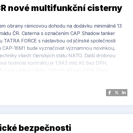
 nové multifunkční cisterny
tvem obrany rámcovou dohodu na dodávku minimálně 13
Armádu ČR. Cisterna s označením CAP Shadow tanker
zku TATRA FORCE s nástavbou od jičínské společnosti
na CAP-16M1 bude vyznačovat významnou novinkou,
 techniky všech členských státu NATO. Další drobnou
ková hodnota kontraktu je 1,943 mld. Kč bez DPH,
13 kusů půjde o částku 536 mil. Kč bez DPH. První
louva umožňuje do roku 2031 objednat až 47 kusů těchto
ické bezpečnosti