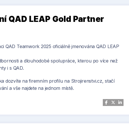
ní QAD LEAP Gold Partner
renci QAD Teamwork 2025 oficiálně jmenována QAD LEAP
odbornosti a dlouhodobé spolupráce, kterou po více než
nty i s QAD.
 dozvíte na firemním profilu na Strojirenstvi.cz, stačí
ání a vše najdete na jednom místě.