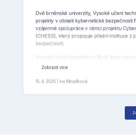
Dvě brněnské univerzity, Vysoké učení tech
projekty v oblasti kybernetické bezpečnosti f
vzájemné spolupráce v rámci projektu Cyber
(CHESS), který propojuje přední instituce z 
bezpečností.
Vysoké učení technické v Brně bude koor
in Practice) s 18 partnery z 12 evropských 
Zobrazit více
Hlavním cílem QARC je posílit přechod na k
akademické obce, podniků a veřejného sekto
15. 4. 2025
|
Iva Minaříková
technických řešení odolných vůči kvantovým 
spolupráci národních autorit pro kyberneti
EU.
Z
Masarykova univerzita bude koordinovat p
Tools (CCAT)
, na kterém se podílí konsorcium
Estonska, Itálie a Německa s rozpočtem více