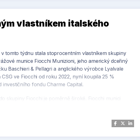
iným vlastníkem italského
v tomto týdnu stala stoprocentním vlastníkem skupiny
orážové munice Fiocchi Munizioni, jeho americký dceřiný
čku Baschieri & Pellagri a anglického výrobce Lyalvale
a CSG ve Fiocchi od roku 2022, nyní koupila 25 %
d investičního fondu Charme Capital.
do skupiny Fiocchi je poměrně široké. Fiocchi munici
ým složkám a policejním sborům dodává Fiocchi zhruba 30
 podíl navyšovat, což se postupně daří. K tomu slouží
azem je například produktová řada Green Core. Ta
elivo vyráběné z biodegradabilních materiálů, jež se ve