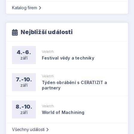
Katalog firem
Nejbližší události
4.-6.
Veletrh
září
Festival vědy a techniky
Veletrh
7.-10.
Týden obrábění s CERATIZIT a
září
partnery
8.-10.
Veletrh
září
World of Machining
Všechny události