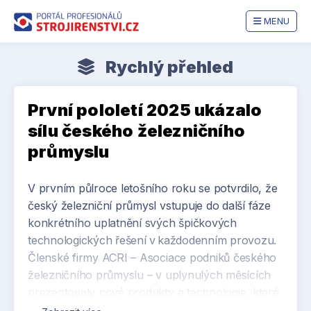
MENU
Rychlý přehled
První pololetí 2025 ukázalo
sílu českého železničního
průmyslu
V prvním půlroce letošního roku se potvrdilo, že
český železniční průmysl vstupuje do další fáze
konkrétního uplatnění svých špičkových
technologických řešení v každodenním provozu.
Členské firmy ACRI – Asociace podniků českého
železničního průmyslu – v uplynulých měsících
prezentovaly nové produkty a technologie, které
úspěšně uvedly do praxe. Často šlo o