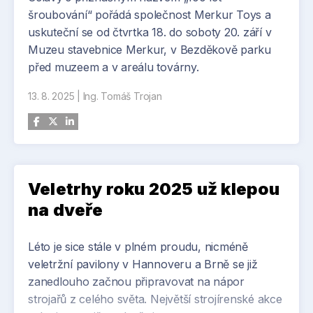
Aplikace u koncových uživatelů – průmyslové
tratích: Klíčový posun v bezpečnosti železnice
šroubování“ pořádá společnost Merkur Toys a
případové studie ilustrující reálný přínos a
uskuteční se od čtvrtka 18. do soboty 20. září v
potenciál
V prvním pololetí 2025 byl systém ETCS uveden
Muzeu stavebnice Merkur, v Bezděkově parku
do běžného provozu na stovkách kilometrů
před muzeem a v areálu továrny.
hlavních tratí. Tento krok výrazně zvyšuje
bezpečnost a interoperabilitu dopravy a
13. 8. 2025
|
Ing. Tomáš Trojan
představuje důležitý milník na cestě k autonomní
železnici v souladu s evropskými standardy.
Veletrhy roku 2025 už klepou
na dveře
Léto je sice stále v plném proudu, nicméně
veletržní pavilony v Hannoveru a Brně se již
zanedlouho začnou připravovat na nápor
strojařů z celého světa. Největší strojírenské akce