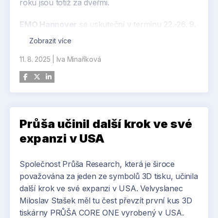
roku jsou totiž za dveřmi.
EMO Hannover
se uskuteční v termínu 22.-26. 9.
2025 pod heslem Innovate Manufacturing. EMO
Zobrazit více
je přední světový veletrh výrobních technologií.
11. 8. 2025
|
Iva Minaříková
Cílovými skupinami jsou odvětví, která udávají
globální trendy: strojírenství, automobilový
průmysl, letecký a kosmický průmysl, obrábění a
zpracování kovů, zdravotnická technika,
dodavatelé energií, ale také elektronický průmysl
a mnoho dalších průmyslových odvětví. Z České
Průša učinil další krok ve své
republiky je letos přihlášeno 16 vystavovatelů.
expanzi v USA
MSV Brno
je největší domácí strojírenskou
Společnost Průša Research, která je široce
událostí, která proběhne ve dnech 7.-10. 10. 2025
považována za jeden ze symbolů 3D tisku, učinila
v areálu BVV. Těšit se můžete na špičkové
další krok ve své expanzi v USA. Velvyslanec
technologie, aktuální průmyslové trendy.
Miloslav Stašek měl tu čest převzít první kus 3D
Novinkou letošního roku je projekt ROBOTY
tiskárny PRŮŠA CORE ONE vyrobený v USA.
2025, jehož součástí bude expozice věnovaná