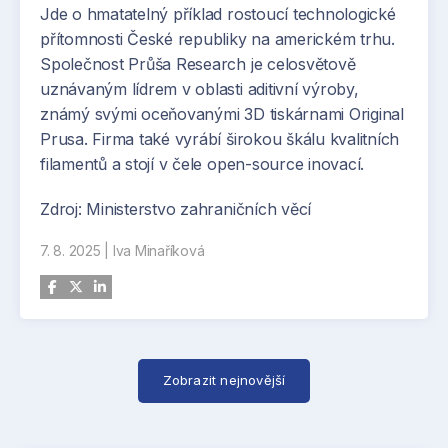
Jde o hmatatelný příklad rostoucí technologické
průmyslové robotice a automatizaci, live
přítomnosti České republiky na americkém trhu.
podcasty i MSV Tour po robotice. Chybět
Společnost Průša Research je celosvětově
nebudou ani inovace v rámci Digitální továrny 2.0
uznávaným lídrem v oblasti aditivní výroby,
a zajímavé diskuze na digi stage.
známý svými oceňovanými 3D tiskárnami Original
Prusa. Firma také vyrábí širokou škálu kvalitních
Vstupenky na obě akce můžete zakoupit již nyní
filamentů a stojí v čele open-source inovací.
online a to na webových stránkách veletrhů.
Zdroj: Ministerstvo zahraničních věcí
Přehled dalších zajímavých akcí a událostí pak
najdete v kalendáři události na Strojirenstvi.cz
7. 8. 2025
|
Iva Minaříková
Zobrazit nejnovější