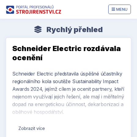
MENU
Rychlý přehled
Schneider Electric rozdávala
ocenění
Schneider Electric představila úspěšné účastníky
regionálního kola soutěže Sustainability Impact
Awards 2024, jejímž cílem je ocenit partnery, kteří
nejenom využívají jejich řešení, ale mají i měřitelný
dopad na energetickou účinnost, dekarbonizaci a
oběhové hospodářství.
Mezi letos nominovanými českými projekty
Zobrazit více
vynikly: