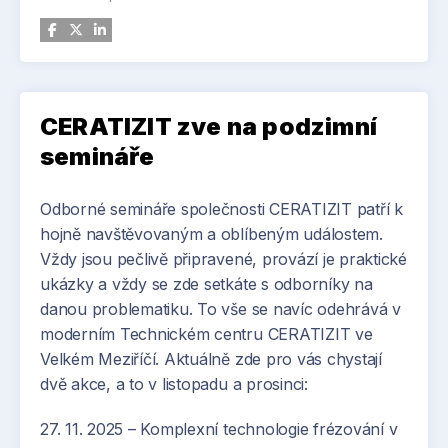
technologických provozů (např. ČOV). Všechna
reakci na tyto požadavky realizovalo ADS Energy
tato opatření přinášejí měřitelné výsledky a
instalaci bateriového úložiště ve spolupráci se
zároveň zvyšují provozní odolnost organizací a
stávající fotovoltaikou a zároveň integrovalo
institucí.
pokročilý systém řízení energetiky pomocí
Loxone. Výsledkem je chytrý a bezpečný systém,
CERATIZIT zve na podzimní
který:
semináře
zálohuje klíčové technologie, včetně
Odborné semináře společnosti CERATIZIT patří k
slévárenských pecí,
hojně navštěvovaným a oblíbeným událostem.
monitoruje spotřebu energie na úrovni
Vždy jsou pečlivě připravené, provází je praktické
jednotlivých zařízení,
ukázky a vždy se zde setkáte s odborníky na
umožňuje online sledování odběru plynu
danou problematiku. To vše se navíc odehrává v
přes dálkový odečet,
moderním Technickém centru CERATIZIT ve
zajišťuje přehledné řízení celého objektu v
Velkém Meziříčí. Aktuálně zde pro vás chystají
reálném čase.
dvě akce, a to v listopadu a prosinci:
27. 11. 2025 – Komplexní technologie frézování v