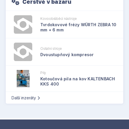
Čerstvě v bazaru
Kovoobráběcí nástroje
Tvrdokovové frézy WÜRTH ZEBRA 10
mm + 6 mm
Ostatní stroje
Dvoustupňový kompresor
Pily
Kotoučová pila na kov KALTENBACH
KKS 400
Další inzeráty