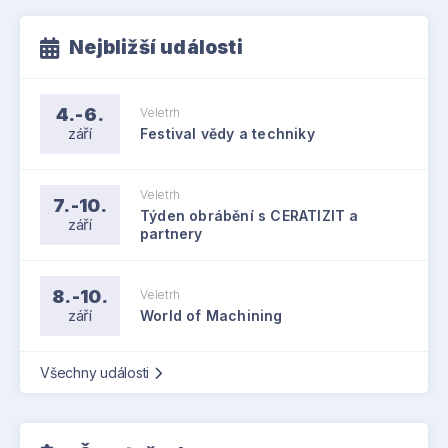
Nejbližší události
4.-6.
Veletrh
září
Festival vědy a techniky
Veletrh
7.-10.
Týden obrábění s CERATIZIT a
září
partnery
8.-10.
Veletrh
září
World of Machining
Všechny události