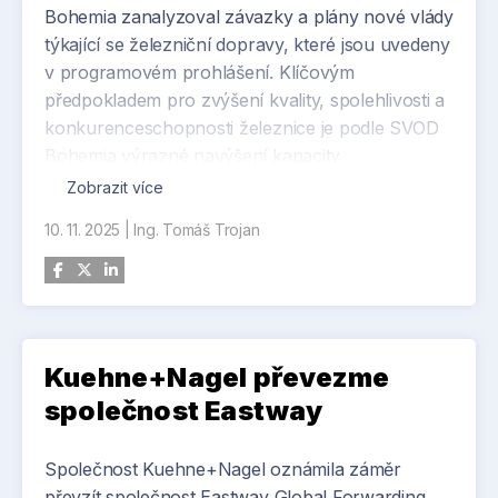
Bohemia zanalyzoval závazky a plány nové vlády
týkající se železniční dopravy, které jsou uvedeny
v programovém prohlášení. Klíčovým
předpokladem pro zvýšení kvality, spolehlivosti a
konkurenceschopnosti železnice je podle SVOD
Bohemia výrazné navýšení kapacity
infrastruktury zejména v jejích nejvytíženějších
Zobrazit více
úsecích a celkové zvýšení užitné hodnoty
10. 11. 2025
|
Ing. Tomáš Trojan
dopravně významných tratí.
„Pokud chceme na železnici zvýšit rychlost a
zároveň zajistit spolehlivost, musíme oddělit
rychlou a pomalou dopravu, a to fyzicky – tedy
kapacitním rozšířením zejména páteřních tratí.
Kuehne+Nagel převezme
Bez toho vlaky vysokou rychlost nevyužijí,
společnost Eastway
protože je bude omezovat pomalejší provoz před
nimi,“ uvedl Petr Moravec, výkonný ředitel SVOD
Společnost Kuehne+Nagel oznámila záměr
Bohemia.
převzít společnost Eastway Global Forwarding