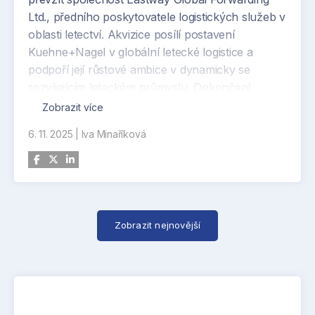
Ltd., předního poskytovatele logistických služeb v
oblasti letectví. Akvizice posílí postavení
Kuehne+Nagel v globální letecké logistice a
podpoří její růstové ambice v dynamicky se
rozvíjejícím leteckém průmyslu. Dokončení
akvizice podléhá schválení regulačních orgánů a
Zobrazit více
splnění obvyklých podmínek uzavření transakce.
6. 11. 2025
|
Iva Minaříková
Finalizace transakce se očekává do konce roku
2025. Poté se Eastway stane stoprocentní
dceřinou společností Kuehne+Nagel.
Společnost Eastway působí ve více než 130
zemích po celém světě a je uznávaným
Zobrazit nejnovější
partnerem v oblasti letecké logistiky. Nabízí mimo
jiné časově kritické služby při odstavení letadel
(Aircraft-on-Ground), logistiku leteckých motorů,
skladování a kompletní letecké logistické a celní
služby. Eastway rovněž poskytuje komplexní