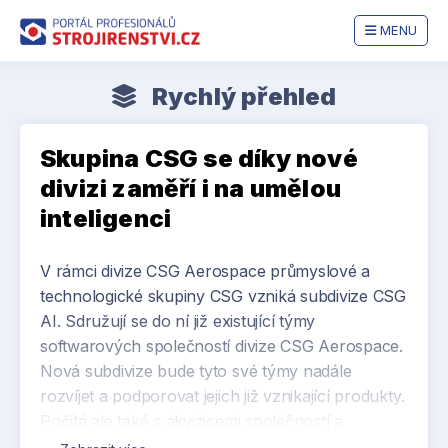
MENU
Rychlý přehled
Skupina CSG se díky nové
divizi zaměří i na umělou
inteligenci
V rámci divize CSG Aerospace průmyslové a
technologické skupiny CSG vzniká subdivize CSG
AI. Sdružují se do ní již existující týmy
softwarových společností divize CSG Aerospace.
Nová subdivize bude tyto své týmy nadále
rozvíjet a podporovat jejich již vznikající produkty.
Počítá ale také s akvizicemi společností a
startupů, které se oblasti umělé inteligence věnují.