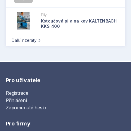
technickými opatřeními, ale i s potřebou
pravidelného auditu a aktualizace
Pily
bezpečnostních politik,“ doplňuje Pavel Bursa z
Kotoučová pila na kov KALTENBACH
KKS 400
Resacs.
Další inzeráty
Pro uživatele
Registrace
Přihlášení
Zapomenuté heslo
Pro firmy