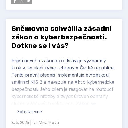
Sněmovna schválila zásadní
zákon o kyberbezpečnosti.
Dotkne se i vás?
Přijetí nového zákona představuje významný
krok v regulaci kyberochrany v České republice.
Tento právní předpis implementuje evropskou
směrnici NIS 2 a navazuje na Akt o kybernetické
bezpečnosti. Jeho cílem je reagovat na rostoucí
kybernetické hrozby a zvýšit úroveň ochrany
služeb v klíčových sektorech.
Zákon se
primárně zaměřuje na velké a střední podniky,
Zobrazit více
nicméně díky specifickým kritériím může
8. 5. 2025
|
Iva Minaříková
dopadnout i na menší subjekty. Klíčové proto