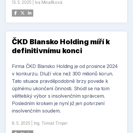
13. 5. 2025
|
Iva Minaříková
Centrum elektronové mikroskopie vytváří zázemí
pro intenzivnější spolupráci s univerzitami a
průmyslovými partnery a zároveň otevírá
možnosti spolupráce s předními evropskými
vědeckými institucemi. Výstavbu unikátní budovy,
ČKD Blansko Holding míří k
která trvala dva roky, financovala Akademie věd
ČR. Její hodnota dosahuje 110 milionů korun.
definitivnímu konci
Zdroj: jmk.cz
Firma ČKD Blansko Holding je od prosince 2024
v konkurzu. Dluží více než 300 milionů korun.
Tato situace pravděpodobně brzy povede k
úplnému ukončení činnosti. Shodl se na tom
věřitelský výbor s insolvenčním správcem.
Posledním krokem je nyní již jen potvrzení
insolvenčním soudem.
8. 5. 2025
|
Ing. Tomáš Trojan