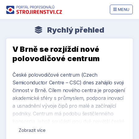
MENU
Rychlý přehled
V Brně se rozjíždí nové
polovodičové centrum
České polovodičové centrum (Czech
Semiconductor Centre – CSC) dnes zahájilo svoji
činnost v Brně. Cílem nového centra je propojení
akademické sféry s průmyslem, podpora inovací
a usnadnění vývoje čipů pro malé a začínající
podniky. Centrum má podobu šestičlenného
konsorcia, jehož součástí jsou dvě největší české
technické univerzity – VUT a ČVUT, společnosti
Zobrazit více
onsemi a Codasip, Národní polovodičový klastr a