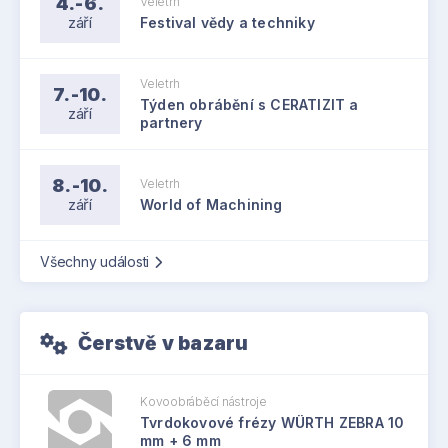
4.-6.
Veletrh
září
Festival vědy a techniky
Veletrh
7.-10.
Týden obrábění s CERATIZIT a
září
partnery
8.-10.
Veletrh
září
World of Machining
Všechny události
Čerstvě v bazaru
Kovoobráběcí nástroje
Tvrdokovové frézy WÜRTH ZEBRA 10
mm + 6 mm