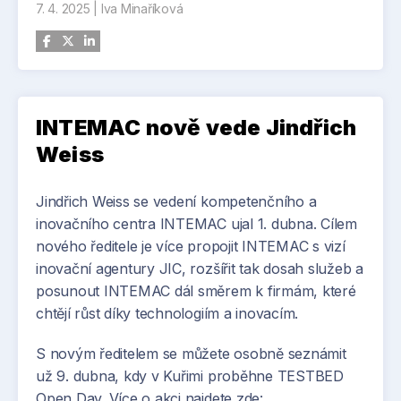
7. 4. 2025
|
Iva Minaříková
inovační centrum JIC.
CSC nabídne mentoring, finanční poradenství i
přístup k pilotním linkám, a přispěje tak k rozvoji
polovodičového ekosystému v ČR. Zároveň se
stane součástí evropské sítě center, která mají za
INTEMAC nově vede Jindřich
cíl posílit technologickou soběstačnost Evropy.
Weiss
Pro VUT jsou polovodiče významnou
strategickou oblastí, aktivně se proto podílelo na
Jindřich Weiss se vedení kompetenčního a
koordinaci příprav Českého polovodičového
inovačního centra INTEMAC ujal 1. dubna. Cílem
centra a zároveň se po nějakou dobu stane i jeho
nového ředitele je více propojit INTEMAC s vizí
sídlem. Zřízením centra podnikla Česká republika
inovační agentury JIC, rozšířit tak dosah služeb a
strategický krok k posílení své pozice v
posunout INTEMAC dál směrem k firmám, které
polovodičovém sektoru.
chtějí růst díky technologiím a inovacím.
S novým ředitelem se můžete osobně seznámit
už 9. dubna, kdy v Kuřimi proběhne TESTBED
Open Day. Více o akci najdete zde: