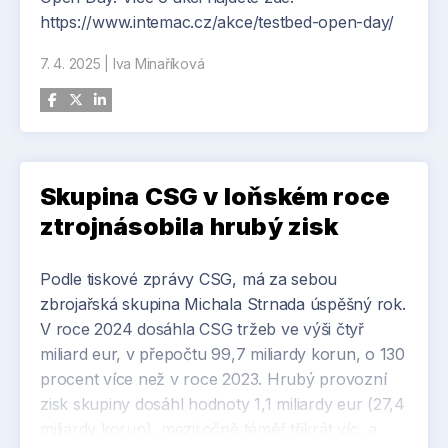
https://www.intemac.cz/akce/testbed-open-day/
7. 4. 2025
|
Iva Minaříková
Skupina CSG v loňském roce
ztrojnásobila hrubý zisk
Podle tiskové zprávy CSG, má za sebou
zbrojařská skupina Michala Strnada úspěšný rok.
V roce 2024 dosáhla CSG tržeb ve výši čtyř
miliard eur, v přepočtu 99,7 miliardy korun, o 130
procent více než v roce 2023. Hrubý provozní
zisk skupiny dosáhl hodnoty 1,1 miliardy eur (27,4
miliardy korun), meziročně téměř třikrát víc, a