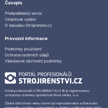
Časopis
Předplatitelský servis
Ukázkové vydání
O časopisu Strojirenstvi.cz
Provozní informace
Podmínky používání
Ochrana osobních údajů
Všeobecné obchodní podmínky
Portál profesionálů STROJIRENSTVI.CZ © je registrovanou
ochrannou známkou společnosti Nová média, s.r.o.
Žádná část tohoto webu nesmí být reprodukována a šířena bez
písemného souhlasu vydavatelství s výjimkou krátkých citací nebo