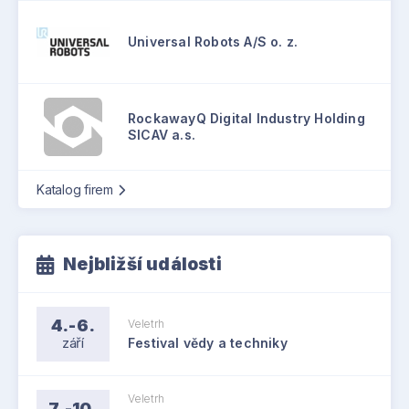
Universal Robots A/S o. z.
RockawayQ Digital Industry Holding
SICAV a.s.
Katalog firem
Nejbližší události
4.-6.
Veletrh
září
Festival vědy a techniky
Veletrh
7.-10.