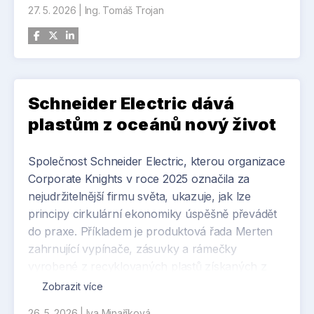
27. 5. 2026
|
Ing. Tomáš Trojan
Schneider Electric dává
plastům z oceánů nový život
Společnost
Schneider Electric
, kterou organizace
Corporate Knights
v roce 2025 označila za
nejudržitelnější firmu světa, ukazuje, jak lze
principy cirkulární ekonomiky úspěšně převádět
do praxe. Příkladem je produktová řada Merten
zahrnující vypínače, zásuvky a rámečky
vyrobené z recyklovaných plastů získaných z
oceánů. Recyklovaný polyamid je následně
Zobrazit více
zpracován do vysoce kvalitního materiálu
26. 5. 2026
|
Iva Minaříková