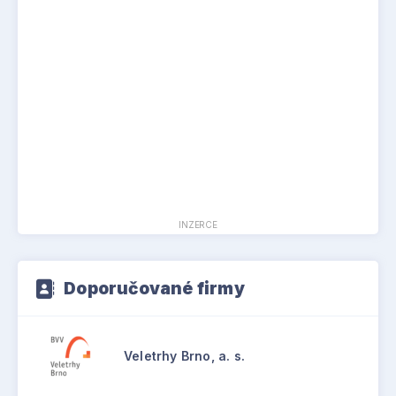
manipulace, nabízí ER HP jednoduchou obsluhu
pomocí válečkového klíče. Výměna nástrojů je
tak rychlá, bezpečná a omezuje prostoje na
minimum.
INZERCE
Doporučované firmy
Veletrhy Brno, a. s.