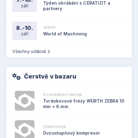
Týden obrábění s CERATIZIT a
září
partnery
8.-10.
Veletrh
září
World of Machining
Všechny události
Čerstvě v bazaru
Kovoobráběcí nástroje
Tvrdokovové frézy WÜRTH ZEBRA 10
mm + 6 mm
Ostatní stroje
Dvoustupňový kompresor