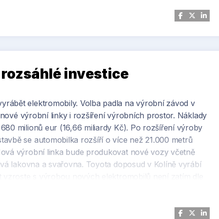
 rozsáhlé investice
rábět elektromobily. Volba padla na výrobní závod v
o nové výrobní linky i rozšíření výrobních prostor. Náklady
680 milionů eur (16,66 miliardy Kč). Po rozšíření výroby
tavbě se automobilka rozšíří o více než 21.000 metrů
Nová výrobní linka bude produkovat nové vozy včetně
nová lakovna a svařovna. Toyota doposud v Kolíně vyrábí
t vzroste s výrobou nových elektromobilů není zatím dle