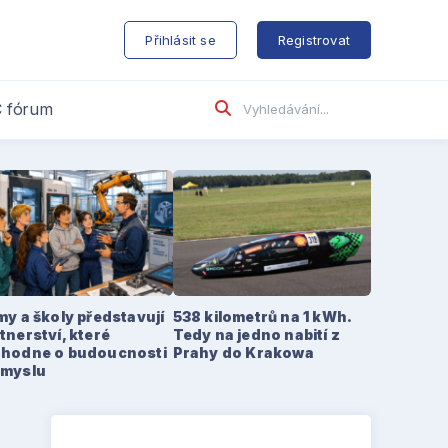
s
Přihlásit se
Registrovat
 fórum
my a školy představují
538 kilometrů na 1 kWh.
tnerství, které
Tedy na jedno nabití z
zhodne o budoucnosti
Prahy do Krakowa
ůmyslu