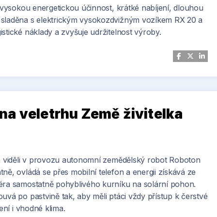
– vysokou energetickou účinnost, krátké nabíjení, dlouhou
e sladěna s elektrickým vysokozdvižným vozíkem RX 20 a
stické náklady a zvyšuje udržitelnost výroby.
na veletrhu Země živitelka
ka viděli v provozu autonomní zemědělský robot Roboton
ně, ovládá se přes mobilní telefon a energii získává ze
iéra samostatně pohyblivého kurníku na solární pohon.
uvá po pastvině tak, aby měli ptáci vždy přístup k čerstvé
ení i vhodné klima.