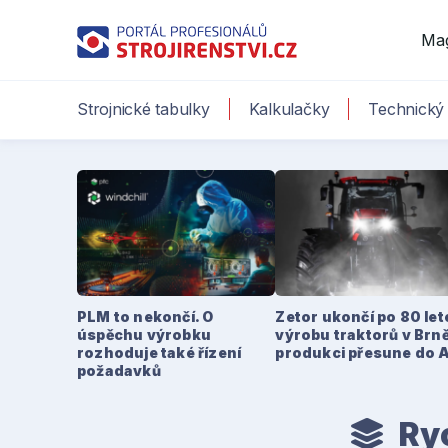
Ma
Strojnické tabulky
Kalkulačky
Technický 
PLM to nekončí. O
Zetor ukončí po 80 le
úspěchu výrobku
výrobu traktorů v Brně
rozhoduje také řízení
produkci přesune do 
požadavků
Ryc