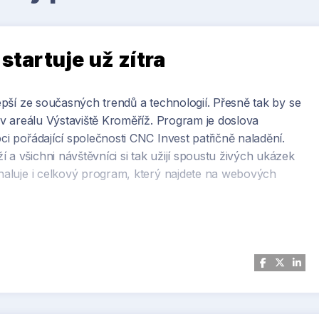
artuje už zítra
lepší ze současných trendů a technologií. Přesně tak by se
a v areálu Výstaviště Kroměříž. Program je doslova
ci pořádající společnosti CNC Invest patřičně naladění.
 a všichni návštěvníci si tak užijí spoustu živých ukázek
dhaluje i celkový program, který najdete na webových
ředem nabídneme přehledný plán a těšit se můžete i na
hodně připravíme. WORLD OF MACHINING, Výstaviště
hodin.