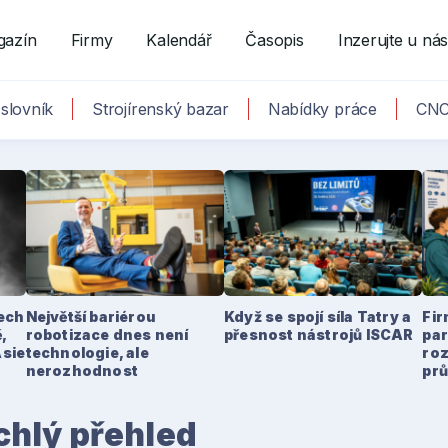
gazín
Firmy
Kalendář
Časopis
Inzerujte u ná
slovník
Strojírenský bazar
Nabídky práce
CNC
tech
Největší bariérou
Když se spojí síla Tatry a
Fir
,
robotizace dnes není
přesnost nástrojů ISCAR
par
Asie
technologie, ale
ro
nerozhodnost
pr
hlý přehled