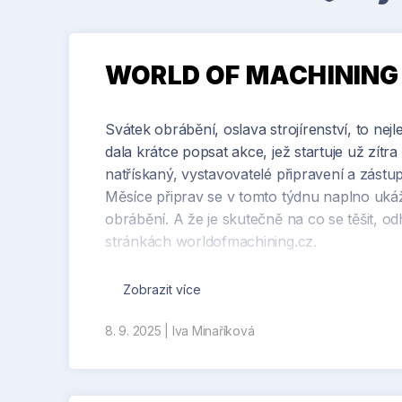
WORLD OF MACHINING st
Svátek obrábění, oslava strojírenství, to nej
dala krátce popsat akce, jež startuje už zítr
natřískaný, vystavovatelé připravení a zástup
Měsíce připrav se v tomto týdnu naplno ukáží
obrábění. A že je skutečně na co se těšit, o
stránkách worldofmachining.cz.
My vám zde, na Strojirenstvi.cz, vždy den p
Zobrazit více
celkový souhrn z akce, který pro vás roz
Kroměříž, ve dnech 9. až 11. září, vždy od 9 
8. 9. 2025
|
Iva Minaříková