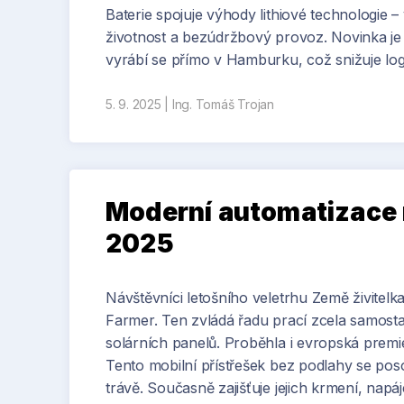
Baterie spojuje výhody lithiové technologie 
životnost a bezúdržbový provoz. Novinka j
vyrábí se přímo v Hamburku, což snižuje logi
5. 9. 2025
|
Ing. Tomáš Trojan
Moderní automatizace 
2025
Návštěvníci letošního veletrhu Země živitel
Farmer. Ten zvládá řadu prací zcela samostat
solárních panelů. Proběhla i evropská prem
Tento mobilní přístřešek bez podlahy se poso
trávě. Současně zajišťuje jejich krmení, napáj