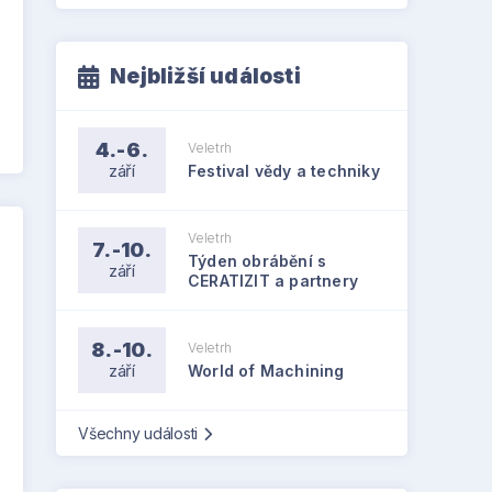
Nejbližší události
4.-6.
Veletrh
září
Festival vědy a techniky
Veletrh
7.-10.
Týden obrábění s
září
CERATIZIT a partnery
8.-10.
Veletrh
září
World of Machining
Všechny události