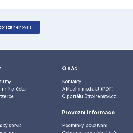
obrazit nejnovější
y
O nás
 firmy
Kontakty
emního účtu
Aktuální mediakit (PDF)
nzerce
O portálu Strojirenstvi.cz
Provozní informace
lský servis
Podmínky používání
vydání
Ochrana osobních údajů