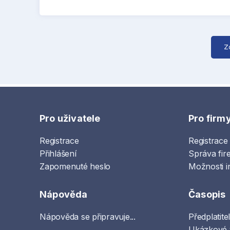
Z
Pro uživatele
Pro firm
Registrace
Registrace
Přihlášení
Správa fir
Zapomenuté heslo
Možnosti i
Nápověda
Časopis
Nápověda se připravuje...
Předplatite
Ukázkové 