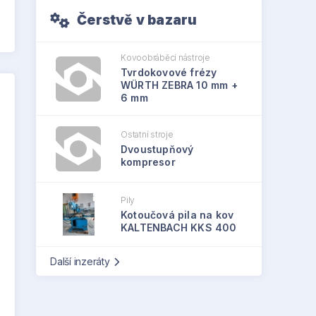
Čerstvě v bazaru
Kovoobráběcí nástroje
Tvrdokovové frézy
WÜRTH ZEBRA 10 mm +
6 mm
Ostatní stroje
Dvoustupňový
kompresor
Pily
Kotoučová pila na kov
KALTENBACH KKS 400
Další inzeráty