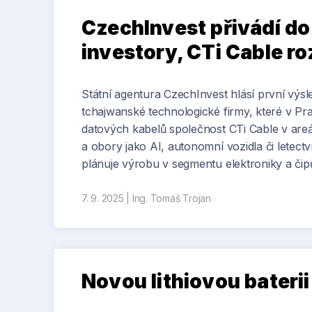
CzechInvest přivádí d
investory, CTi Cable ro
Státní agentura CzechInvest hlásí první výs
tchajwanské technologické firmy, které v Pra
datových kabelů společnost CTi Cable v areá
a obory jako AI, autonomní vozidla či letect
plánuje výrobu v segmentu elektroniky a čip
7. 9. 2025
|
Ing. Tomáš Trojan
Novou lithiovou bateri