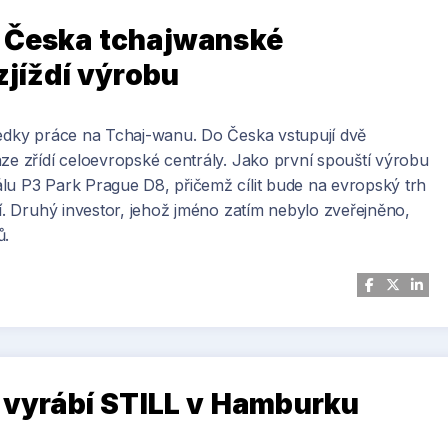
o Česka tchajwanské
zjíždí výrobu
ledky práce na Tchaj-wanu. Do Česka vstupují dvě
ze zřídí celoevropské centrály. Jako první spouští výrobu
lu P3 Park Prague D8, přičemž cílit bude na evropský trh
ví. Druhý investor, jehož jméno zatím nebylo zveřejněno,
ů.
i vyrábí STILL v Hamburku