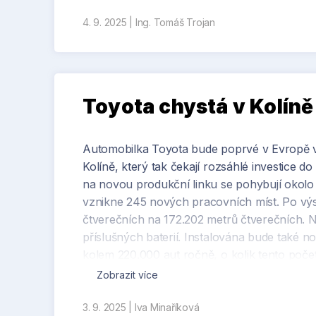
4. 9. 2025
|
Ing. Tomáš Trojan
Toyota chystá v Kolíně
Automobilka Toyota bude poprvé v Evropě vy
Kolíně, který tak čekají rozsáhlé investice d
na novou produkční linku se pohybují okolo 
vznikne 245 nových pracovních míst. Po výs
čtverečních na 172.202 metrů čtverečních. 
příslušných baterií. Instalována bude také 
kolem 220.000 aut ročně, o kolik tento poče
zástupců automobilky jasné.
Zobrazit více
3. 9. 2025
|
Iva Minaříková