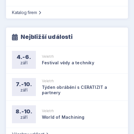
Katalog firem
Nejbližší události
4.-6.
Veletrh
září
Festival vědy a techniky
Veletrh
7.-10.
Týden obrábění s CERATIZIT a
září
partnery
8.-10.
Veletrh
září
World of Machining