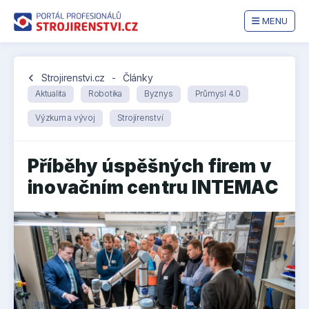
MENU
chevron_left
Strojirenstvi.cz
-
Články
Aktualita
Robotika
Byznys
Průmysl 4.0
Výzkum a vývoj
Strojírenství
Příběhy úspěšných firem v
inovačním centru INTEMAC