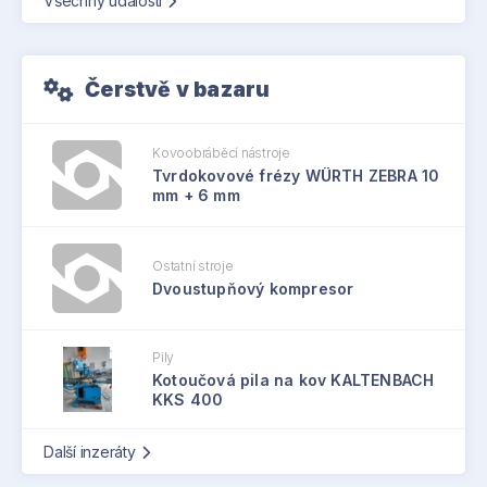
Všechny události
Čerstvě v bazaru
Kovoobráběcí nástroje
Tvrdokovové frézy WÜRTH ZEBRA 10
mm + 6 mm
Ostatní stroje
Dvoustupňový kompresor
Pily
Kotoučová pila na kov KALTENBACH
KKS 400
Další inzeráty