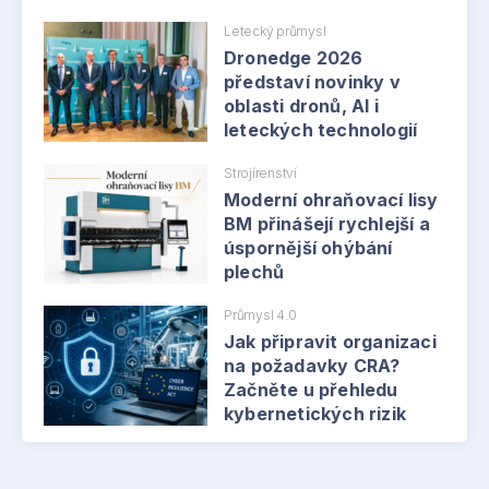
Letecký průmysl
Dronedge 2026
představí novinky v
oblasti dronů, AI i
leteckých technologií
Strojírenství
Moderní ohraňovací lisy
BM přinášejí rychlejší a
úspornější ohýbání
plechů
Průmysl 4.0
Jak připravit organizaci
na požadavky CRA?
Začněte u přehledu
kybernetických rizik