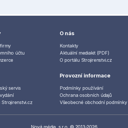
y
O nás
 firmy
Kontakty
emního účtu
Aktuální mediakit (PDF)
nzerce
O portálu Strojirenstvi.cz
Provozní informace
lský servis
Podmínky používání
vydání
Ochrana osobních údajů
Strojirenstvi.cz
Všeobecné obchodní podmínky
Nová média, s.r.o. © 2013-2026