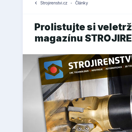
chevron_left
Strojirenstvi.cz
-
Články
Prolistujte si veletr
magazínu STROJIRE