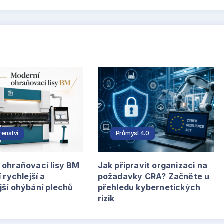
írenství
Průmysl 4.0
 ohraňovací lisy BM
Jak připravit organizaci na
í rychlejší a
požadavky CRA? Začněte u
jší ohýbání plechů
přehledu kybernetických
rizik