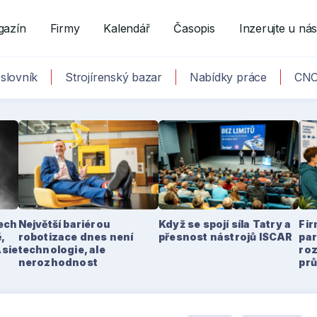
gazín
Firmy
Kalendář
Časopis
Inzerujte u ná
slovník
Strojírenský bazar
Nabídky práce
CNC
tech
Největší bariérou
Když se spojí síla Tatry a
Fir
,
robotizace dnes není
přesnost nástrojů ISCAR
par
Asie
technologie, ale
ro
nerozhodnost
pr