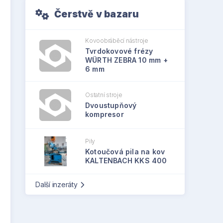
Čerstvě v bazaru
Kovoobráběcí nástroje
Tvrdokovové frézy
WÜRTH ZEBRA 10 mm +
6 mm
Ostatní stroje
Dvoustupňový
kompresor
Pily
Kotoučová pila na kov
KALTENBACH KKS 400
Další inzeráty