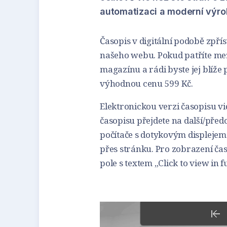
automatizaci a moderní výro
Časopis v digitální podobě zpř
našeho webu. Pokud patříte mezi 
magazínu a rádi byste jej blíže 
výhodnou cenu 599 Kč.
Elektronickou verzi časopisu vi
časopisu přejdete na další/před
počítače s dotykovým displejem
přes stránku. Pro zobrazení ča
pole s textem „Click to view in f