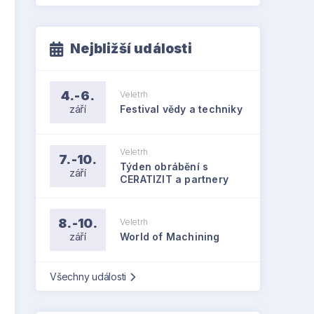
Nejbližší události
4.-6.
Veletrh
září
Festival vědy a techniky
Veletrh
7.-10.
Týden obrábění s
září
CERATIZIT a partnery
8.-10.
Veletrh
září
World of Machining
Všechny události