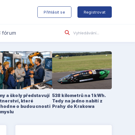
s
Přihlásit se
Registrovat
 fórum
my a školy představují
538 kilometrů na 1 kWh.
tnerství, které
Tedy na jedno nabití z
zhodne o budoucnosti
Prahy do Krakowa
ůmyslu