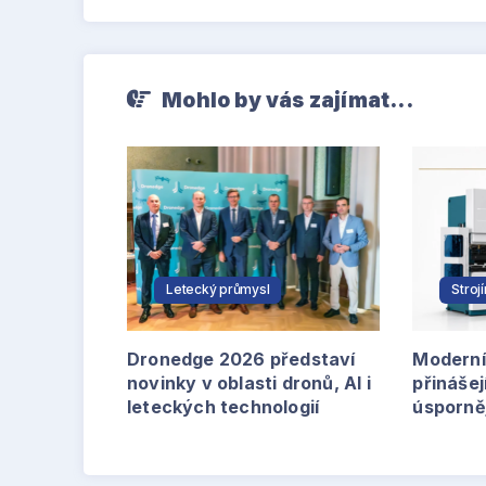
Mohlo by vás zajímat...
Letecký průmysl
Stroj
Dronedge 2026 představí
Moderní
novinky v oblasti dronů, AI i
přinášej
leteckých technologií
úsporně