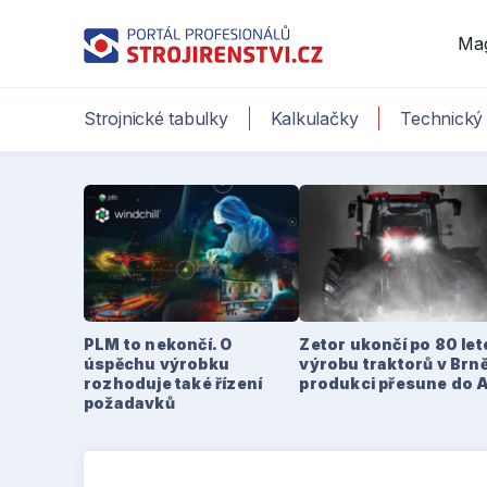
Ma
Strojnické tabulky
Kalkulačky
Technický 
PLM to nekončí. O
Zetor ukončí po 80 le
úspěchu výrobku
výrobu traktorů v Brně
rozhoduje také řízení
produkci přesune do 
požadavků