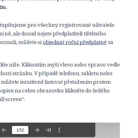
bu.
ístupňujeme pro všechny registrované uživatele
ně, ale dosud nejste předplatiteli tištěného
poznali, můžete si
objednat roční předplatné
za
díte níže. Kliknutím myši vlevo nebo vpravo vedle
chozí stránku. V případě telefonu, tabletu nebo
 můžete intuitivně listovat přetažením prstem
sopisu na celou obrazovku klikněte do šedého
ull screen“.