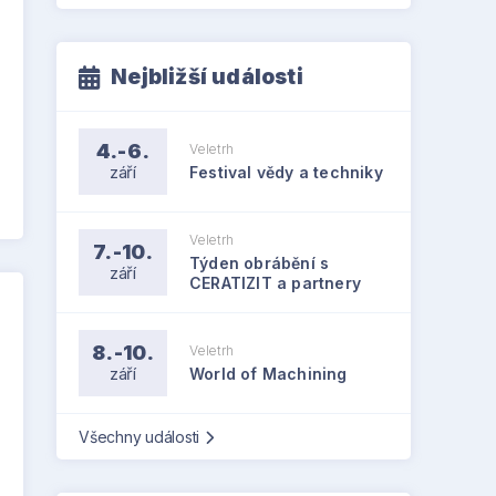
Nejbližší události
4.-6.
Veletrh
září
Festival vědy a techniky
Veletrh
7.-10.
Týden obrábění s
září
CERATIZIT a partnery
8.-10.
Veletrh
září
World of Machining
Všechny události