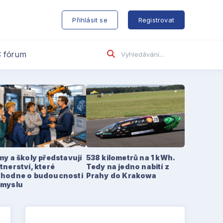
s
Přihlásit se
Registrovat
 fórum
my a školy představují
538 kilometrů na 1 kWh.
tnerství, které
Tedy na jedno nabití z
zhodne o budoucnosti
Prahy do Krakowa
ůmyslu