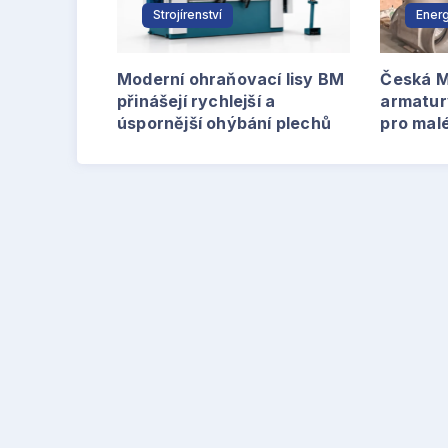
Strojírenství
Energ
Moderní ohraňovací lisy BM
Česká M
přinášejí rychlejší a
armatur
úspornější ohýbání plechů
pro mal