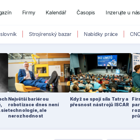
gazín
Firmy
Kalendář
Časopis
Inzerujte u ná
slovník
Strojírenský bazar
Nabídky práce
CNC
tech
Největší bariérou
Když se spojí síla Tatry a
Fir
,
robotizace dnes není
přesnost nástrojů ISCAR
par
Asie
technologie, ale
ro
nerozhodnost
pr