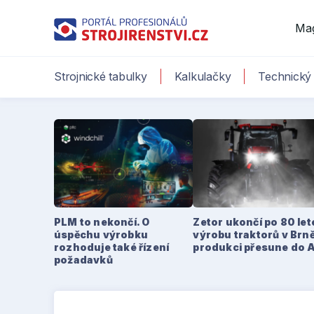
Ma
Strojnické tabulky
Kalkulačky
Technický 
PLM to nekončí. O
Zetor ukončí po 80 le
úspěchu výrobku
výrobu traktorů v Brně
rozhoduje také řízení
produkci přesune do 
požadavků