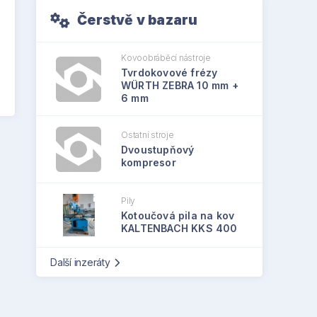
Čerstvě v bazaru
Kovoobráběcí nástroje
Tvrdokovové frézy
WÜRTH ZEBRA 10 mm +
6 mm
Ostatní stroje
Dvoustupňový
kompresor
Pily
Kotoučová pila na kov
KALTENBACH KKS 400
Další inzeráty