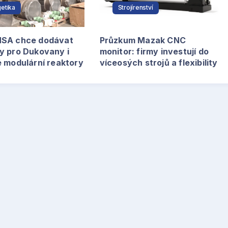
etika
Strojírenství
SA chce dodávat
Průzkum Mazak CNC
y pro Dukovany i
monitor: firmy investují do
é modulární reaktory
víceosých strojů a flexibility