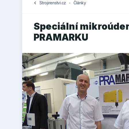
chevron_left
Strojirenstvi.cz
-
Články
Speciální mikroúder
PRAMARKU