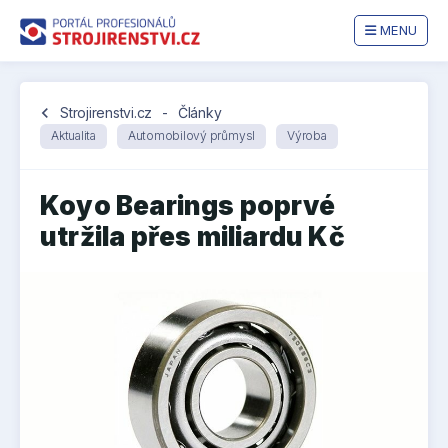
MENU
chevron_left
Strojirenstvi.cz
-
Články
Aktualita
Automobilový průmysl
Výroba
Koyo Bearings poprvé
utržila přes miliardu Kč