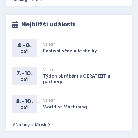
Nejbližší události
4.-6.
Veletrh
září
Festival vědy a techniky
Veletrh
7.-10.
Týden obrábění s CERATIZIT a
září
partnery
8.-10.
Veletrh
září
World of Machining
Všechny události