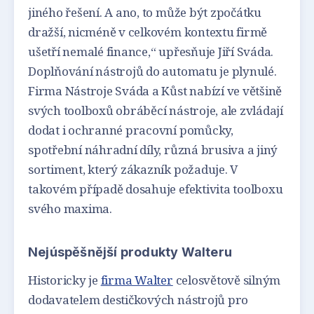
jiného řešení. A ano, to může být zpočátku
dražší, nicméně v celkovém kontextu firmě
ušetří nemalé finance,“ upřesňuje Jiří Sváda.
Doplňování nástrojů do automatu je plynulé.
Firma Nástroje Sváda a Kůst nabízí ve většině
svých toolboxů obráběcí nástroje, ale zvládají
dodat i ochranné pracovní pomůcky,
spotřební náhradní díly, různá brusiva a jiný
sortiment, který zákazník požaduje. V
takovém případě dosahuje efektivita toolboxu
svého maxima.
Nejúspěšnější produkty Walteru
Historicky je
firma Walter
celosvětově silným
dodavatelem destičkových nástrojů pro