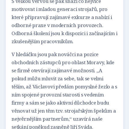
S velkou vervou se pak snaží co nejvíce
motivovat i mladou generaci strojařů, pro
které připravují zajímavé exkurze a nabízí i
odborné praxe v moderních provozech.
Odborná školení jsou k dispozici i začínajícím i
zkušenějším pracovníkům.
V hledáčku jsou pak nováčci na pozice
obchodních zástupců pro oblast Moravy, kde
se firmě otevírají zajímavé možnosti. „A
pokud můžu mluvit za sebe, tak se velmi
těším, až Václavovi předám pomyslné žezlo a s
ním spojené provozní starosti s vedením
firmy a sám se jako aktivní důchodce budu
věnovat už jen těm tzv. strojařským špekům a
nejvěrnějším partnerům,“ uzavírá naše
setkání poněkud zasněně Jiří Sváda.