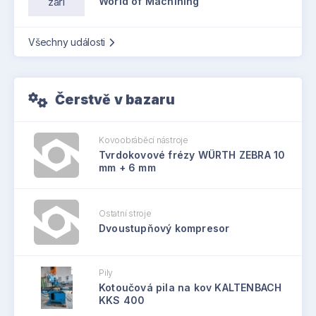
září
World of Machining
Všechny události
Čerstvě v bazaru
Kovoobráběcí nástroje
Tvrdokovové frézy WÜRTH ZEBRA 10
mm + 6 mm
Ostatní stroje
Dvoustupňový kompresor
Pily
Kotoučová pila na kov KALTENBACH
KKS 400