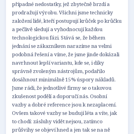
případné nedostatky, jež zbytečně brzdí a
prodražují výrobu. Všichni jsme technicky
založení lidé, kteří postupují krůček po krůčku
a pečlivě sledují a vyhodnocují každou
technologickou fázi. Stává se, že během
jednání se zákazníkem narazíme na velmi
podobná řešení a víme, že jsme jinde dokázali
navrhnout lepší variantu, kde se, i díky
správně zvoleným nástrojům, podařilo
dosáhnout minimálně 15% úspory nákladů.
Jsme rádi, že jednotlivé firmy se o takovou
zkušenost podělí a doporučí nás. Osobní
vazby a dobré reference jsou k nezaplacení.
Ovšem takové vazby se budují léta a víte, jak
to chodí: zásluhy vidět nejsou, zatímco
průšvihy se objeví hned a jen tak se na ně