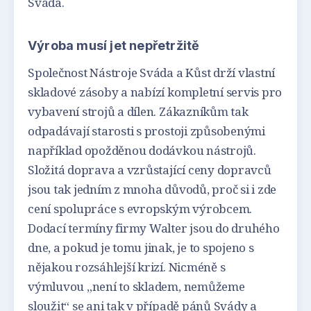
Sváda.
Výroba musí jet nepřetržitě
Společnost Nástroje Sváda a Kůst drží vlastní
skladové zásoby a nabízí kompletní servis pro
vybavení strojů a dílen. Zákazníkům tak
odpadávají starosti s prostoji způsobenými
například opožděnou dodávkou nástrojů.
Složitá doprava a vzrůstající ceny dopravců
jsou tak jedním z mnoha důvodů, proč si i zde
cení spolupráce s evropským výrobcem.
Dodací termíny firmy Walter jsou do druhého
dne, a pokud je tomu jinak, je to spojeno s
nějakou rozsáhlejší krizí. Nicméně s
výmluvou „není to skladem, nemůžeme
sloužit“ se ani tak v případě pánů Svády a