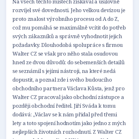
Na všech těchto místech získával a usilovně
rozvíjel své dovednosti. Jeho velkou devízou je
proto znalost výrobního procesu od A do Z,
což mu pomáhá se maximálně vcítit do potřeb
svých zákazníků a správně vyhodnotit jejich
požadavky. Dlouhodobá spolupráce s firmou
Walter CZ se však pro něho stala osudovou
hned ze dvou důvodů: do sebemenších detailů
se seznámil s jejími nástroji, na které nedá
dopustit, a poznal zde i svého budoucího
obchodního partnera Václava Kůsta, jenž pro
Walter CZ pracoval jako obchodní zástupce a
později obchodní ředitel. Jiří Sváda k tomu
dodává: „Václav se k nám přidal před třemi
lety a toto spojení hodnotím jako jedno z mých
nejlepších životních rozhodnutí. Z Walter CZ