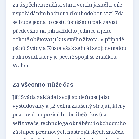
za úspěchem začíná stanovením jasného cíle,
uspořádáním hodnot a dlouhodobou vizí. Zda
se bude jednat o cestu úspěšnou pak závisí
především na píli každého jedince a jeho
ochotě obětovat jí kus svého života. V případě
pánů Svády a Kůsta však sehrál svoji nemalou
roli i osud, který je pevně spojil se značkou
Walter.
Za všechno může čas
Jiří Sváda zakládal svoji společnost jako
vystudovaný a již velmi zkušený strojař, který
pracoval na pozicích obráběče kovů a
seřizovače, technologa obrábění i obchodního
zástupce prémiových nástrojářských značek.