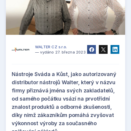
WALTER CZ s.r.o.
— vydáno 27. března 2023
Nástroje Sváda a Kůst, jako autorizovaný
distributor nástrojů Walter, který v názvu
firmy přiznává jména svých zakladatelů,
od samého počátku vsází na prvotřídní
znalost produktů a odborné zkušenosti,
díky nimž zákazníkům pomáhá zvyšovat
výkonnost výroby za současného