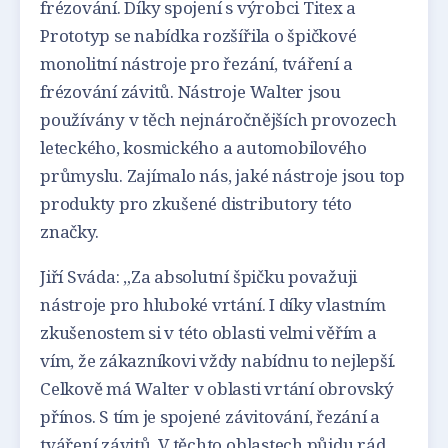
frézování. Díky spojení s výrobci Titex a
Prototyp se nabídka rozšířila o špičkové
monolitní nástroje pro řezání, tváření a
frézování závitů. Nástroje Walter jsou
používány v těch nejnáročnějších provozech
leteckého, kosmického a automobilového
průmyslu. Zajímalo nás, jaké nástroje jsou top
produkty pro zkušené distributory této
značky.
Jiří Sváda: „Za absolutní špičku považuji
nástroje pro hluboké vrtání. I díky vlastním
zkušenostem si v této oblasti velmi věřím a
vím, že zákazníkovi vždy nabídnu to nejlepší.
Celkově má Walter v oblasti vrtání obrovský
přínos. S tím je spojené závitování, řezání a
tváření závitů. V těchto oblastech půjdu rád