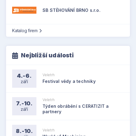
SB STĚHOVÁNÍ BRNO s.r.o.
Katalog firem
Nejbližší události
4.-6.
Veletrh
září
Festival vědy a techniky
Veletrh
7.-10.
Týden obrábění s CERATIZIT a
září
partnery
8.-10.
Veletrh