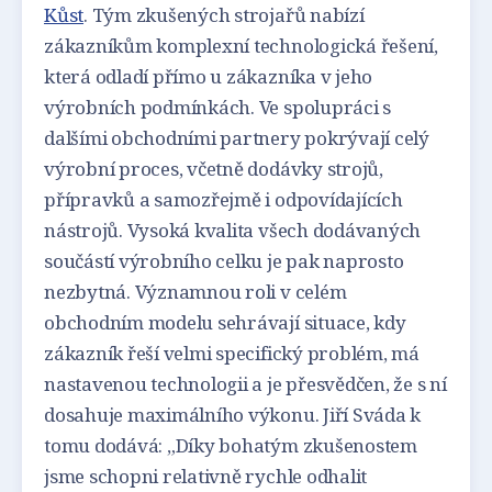
Kůst
. Tým zkušených strojařů nabízí
zákazníkům komplexní technologická řešení,
která odladí přímo u zákazníka v jeho
výrobních podmínkách. Ve spolupráci s
dalšími obchodními partnery pokrývají celý
výrobní proces, včetně dodávky strojů,
přípravků a samozřejmě i odpovídajících
nástrojů. Vysoká kvalita všech dodávaných
součástí výrobního celku je pak naprosto
nezbytná. Významnou roli v celém
obchodním modelu sehrávají situace, kdy
zákazník řeší velmi specifický problém, má
nastavenou technologii a je přesvědčen, že s ní
dosahuje maximálního výkonu. Jiří Sváda k
tomu dodává: „Díky bohatým zkušenostem
jsme schopni relativně rychle odhalit