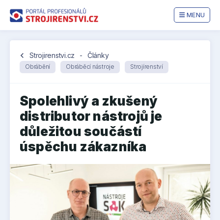
MENU
chevron_left
Strojirenstvi.cz
-
Články
Obrábění
Obráběcí nástroje
Strojírenství
Spolehlivý a zkušený
distributor nástrojů je
důležitou součástí
úspěchu zákazníka