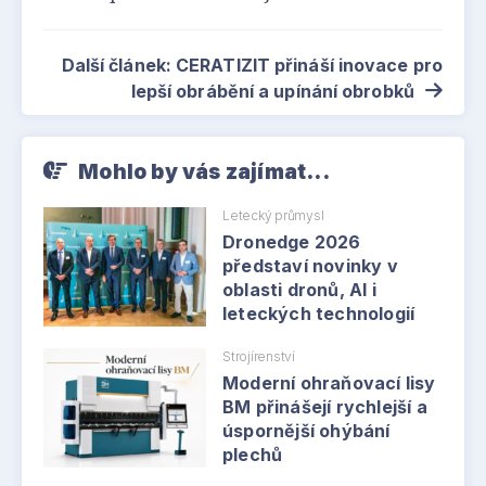
Další článek: CERATIZIT přináší inovace pro
lepší obrábění a upínání obrobků
Mohlo by vás zajímat...
Letecký průmysl
Dronedge 2026
představí novinky v
oblasti dronů, AI i
leteckých technologií
Strojírenství
Moderní ohraňovací lisy
BM přinášejí rychlejší a
úspornější ohýbání
plechů