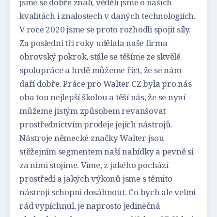
jsme se dobře znali, věděli jsme o našich
kvalitách i znalostech v daných technologiích.
V roce 2020 jsme se proto rozhodli spojit síly.
Za poslední tři roky udělala naše firma
obrovský pokrok, stále se těšíme ze skvělé
spolupráce a hrdě můžeme říct, že se nám
daří dobře. Práce pro Walter CZ byla pro nás
oba tou nejlepší školou a těší nás, že se nyní
můžeme jistým způsobem revanšovat
prostřednictvím prodeje jejich nástrojů.
Nástroje německé značky Walter jsou
stěžejním segmentem naší nabídky a pevně si
za nimi stojíme. Víme, z jakého pochází
prostředí a jakých výkonů jsme s těmito
nástroji schopni dosáhnout. Co bych ale velmi
rád vypíchnul, je naprosto jedinečná