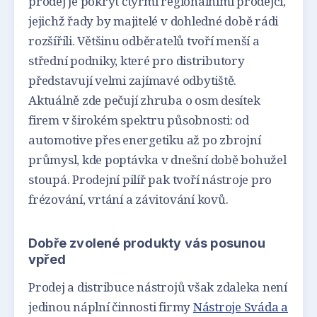
prodej je pokryt čtyřmi regionálními prodejci,
jejichž řady by majitelé v dohledné době rádi
rozšířili. Většinu odběratelů tvoří menší a
střední podniky, které pro distributory
představují velmi zajímavé odbytiště.
Aktuálně zde pečují zhruba o osm desítek
firem v širokém spektru působnosti: od
automotive přes energetiku až po zbrojní
průmysl, kde poptávka v dnešní době bohužel
stoupá. Prodejní pilíř pak tvoří nástroje pro
frézování, vrtání a závitování kovů.
Dobře zvolené produkty vás posunou
vpřed
Prodej a distribuce nástrojů však zdaleka není
jedinou náplní činnosti firmy
Nástroje Sváda a