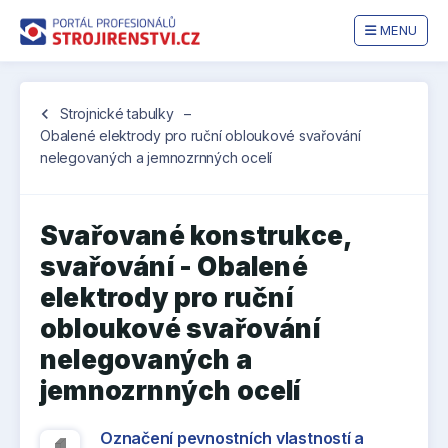
MENU
Jste
chevron_left
Strojnické tabulky
–
zde:
Obalené elektrody pro ruční obloukové svařování
nelegovaných a jemnozrnných ocelí
Svařované konstrukce,
svařování - Obalené
elektrody pro ruční
obloukové svařování
nelegovaných a
jemnozrnných ocelí
Označení pevnostních vlastností a