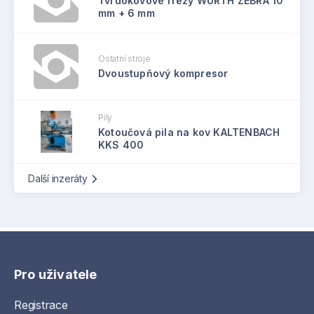
Tvrdokovové frézy WÜRTH ZEBRA 10
mm + 6 mm
Ostatní stroje
Dvoustupňový kompresor
Pily
Kotoučová pila na kov KALTENBACH
KKS 400
Další inzeráty
Pro uživatele
Registrace