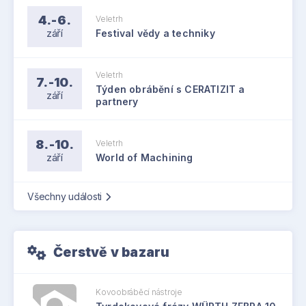
4.-6.
Veletrh
září
Festival vědy a techniky
Veletrh
7.-10.
Týden obrábění s CERATIZIT a
září
partnery
8.-10.
Veletrh
září
World of Machining
Všechny události
Čerstvě v bazaru
Kovoobráběcí nástroje