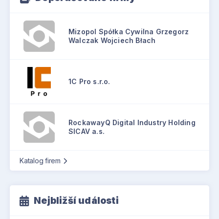
Mizopol Spółka Cywilna Grzegorz
Walczak Wojciech Błach
1C Pro s.r.o.
RockawayQ Digital Industry Holding
SICAV a.s.
Katalog firem
Nejbližší události