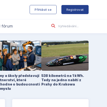
s
Přihlásit se
Registrovat
 fórum
my a školy představují
538 kilometrů na 1 kWh.
tnerství, které
Tedy na jedno nabití z
zhodne o budoucnosti
Prahy do Krakowa
ůmyslu