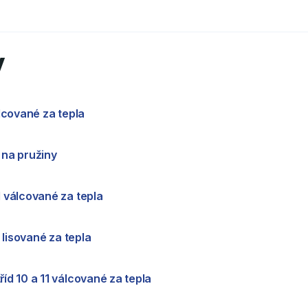
y
álcované za tepla
 na pružiny
1 válcované za tepla
é lisované za tepla
říd 10 a 11 válcované za tepla