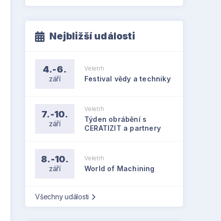
Nejbližší události
4.-6.
Veletrh
září
Festival vědy a techniky
Veletrh
7.-10.
Týden obrábění s
září
CERATIZIT a partnery
8.-10.
Veletrh
září
World of Machining
Všechny události