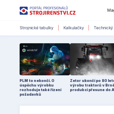
Ma
Strojnické tabulky
Kalkulačky
Technický 
PLM to nekončí. O
Zetor ukončí po 80 le
úspěchu výrobku
výrobu traktorů v Brně
rozhoduje také řízení
produkci přesune do 
požadavků