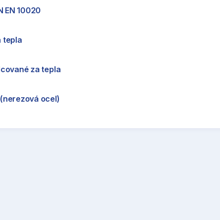
SN EN 10020
 tepla
álcované za tepla
(nerezová ocel)