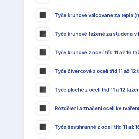
Tyče kruhové válcované za tepla (
Tyče kruhové tažené za studena v 
Tyče kruhové z ocelí tříd 11 až 16 t
Tyče čtvercové z ocelí tříd 11 až 12
Tyče ploché z ocelí tříd 11 a 12 taž
Rozdělení a značení ocelí ke tváře
Tyče šestihranné z ocelí tříd 11 až 