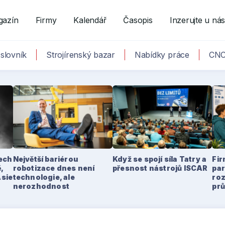
gazín
Firmy
Kalendář
Časopis
Inzerujte u ná
slovník
Strojírenský bazar
Nabídky práce
CNC
tech
Největší bariérou
Když se spojí síla Tatry a
Fir
,
robotizace dnes není
přesnost nástrojů ISCAR
par
Asie
technologie, ale
ro
nerozhodnost
pr