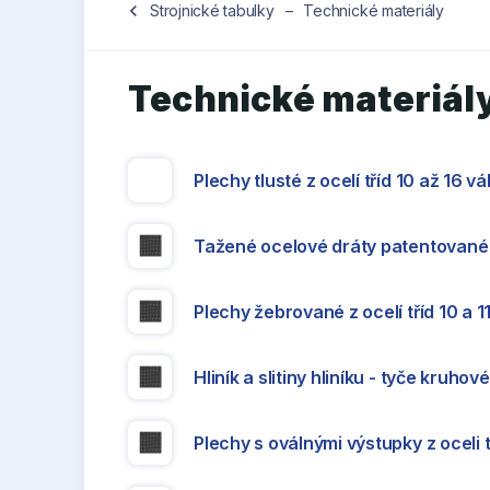
Jste
chevron_left
Strojnické tabulky
–
Technické materiály
zde:
Technické materiál
Plechy tlusté z ocelí tříd 10 až 16 v
Tažené ocelové dráty patentované
Plechy žebrované z ocelí tříd 10 a 1
Hliník a slitiny hliníku - tyče kruhov
Plechy s oválnými výstupky z oceli t