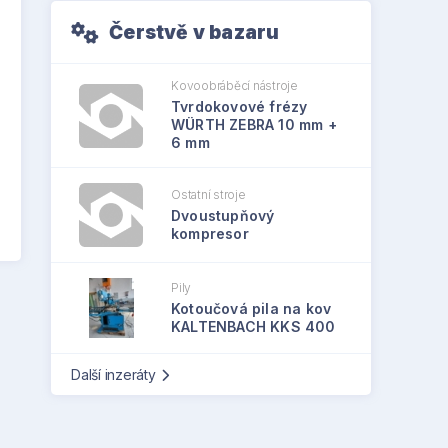
Čerstvě v bazaru
Kovoobráběcí nástroje
Tvrdokovové frézy
WÜRTH ZEBRA 10 mm +
6 mm
Ostatní stroje
Dvoustupňový
kompresor
Pily
Kotoučová pila na kov
KALTENBACH KKS 400
Další inzeráty