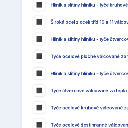
Hliník a slitiny hliníku - tyče kruho
Široká ocel z ocelí tříd 10 a 11 válc
Hliník a slitiny hliníku - tyče čtverc
Tyče ocelové ploché válcované za 
Hliník a slitiny hliníku - tyče čtver
Tyče čtvercové válcované za tepla
Tyče ocelové kruhové válcované za
Tyče ocelové šestihranné válcovan