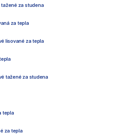
vé tažené za studena
ovaná za tepla
ové lisované za tepla
tepla
cové tažené za studena
 tepla
é za tepla