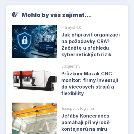
Mohlo by vás zajímat...
Průmysl 4.0
Jak připravit organizaci
na požadavky CRA?
Začněte u přehledu
kybernetických rizik
Strojírenství
Průzkum Mazak CNC
monitor: firmy investují
do víceosých strojů a
flexibility
Transport a logistika
Jeřáby Konecranes
pomáhají při výrobě
kontejnerů na míru