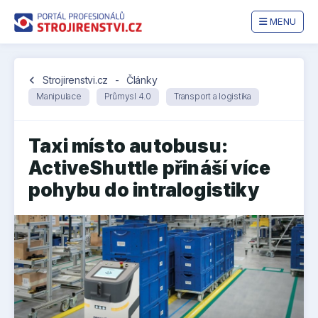
MENU
chevron_left
Strojirenstvi.cz
-
Články
Manipulace
Průmysl 4.0
Transport a logistika
Taxi místo autobusu:
ActiveShuttle přináší více
pohybu do intralogistiky