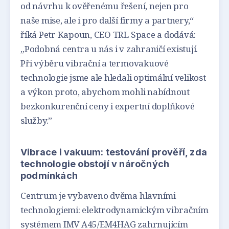
od návrhu k ověřenému řešení, nejen pro
naše mise, ale i pro další firmy a partnery,“
říká Petr Kapoun, CEO TRL Space a dodává:
„Podobná centra u nás i v zahraničí existují.
Při výběru vibrační a termovakuové
technologie jsme ale hledali optimální velikost
a výkon proto, abychom mohli nabídnout
bezkonkurenční ceny i expertní doplňkové
služby.”
Vibrace i vakuum: testování prověří, zda
technologie obstojí v náročných
podmínkách
Centrum je vybaveno dvěma hlavními
technologiemi: elektrodynamickým vibračním
systémem IMV A45/EM4HAG zahrnujícím