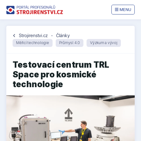
MENU
chevron_left
Strojirenstvi.cz
-
Články
Měřicí technologie
Průmysl 4.0
Výzkum a vývoj
Testovací centrum TRL
Space pro kosmické
technologie