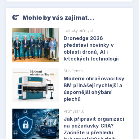
Mohlo by vás zajímat...
Letecký průmysl
Dronedge 2026
představí novinky v
oblasti dronů, AI i
leteckých technologií
Strojírenství
Moderní ohraňovací lisy
BM přinášejí rychlejší a
úspornější ohýbání
plechů
Průmysl 4.0
Jak připravit organizaci
na požadavky CRA?
Začněte u přehledu