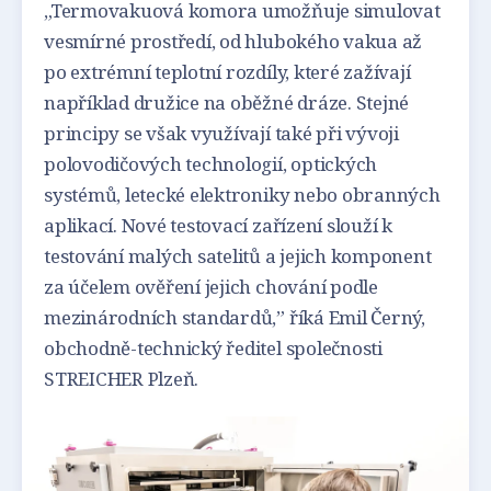
„Termovakuová komora umožňuje simulovat
vesmírné prostředí, od hlubokého vakua až
po extrémní teplotní rozdíly, které zažívají
například družice na oběžné dráze. Stejné
principy se však využívají také při vývoji
polovodičových technologií, optických
systémů, letecké elektroniky nebo obranných
aplikací. Nové testovací zařízení slouží k
testování malých satelitů a jejich komponent
za účelem ověření jejich chování podle
mezinárodních standardů,” říká Emil Černý,
obchodně-technický ředitel společnosti
STREICHER Plzeň.