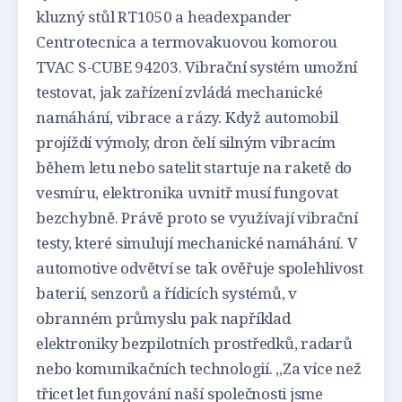
kluzný stůl RT1050 a headexpander
Centrotecnica a termovakuovou komorou
TVAC S-CUBE 94203. Vibrační systém umožní
testovat, jak zařízení zvládá mechanické
namáhání, vibrace a rázy. Když automobil
projíždí výmoly, dron čelí silným vibracím
během letu nebo satelit startuje na raketě do
vesmíru, elektronika uvnitř musí fungovat
bezchybně. Právě proto se využívají vibrační
testy, které simulují mechanické namáhání. V
automotive odvětví se tak ověřuje spolehlivost
baterií, senzorů a řídicích systémů, v
obranném průmyslu pak například
elektroniky bezpilotních prostředků, radarů
nebo komunikačních technologií. „Za více než
třicet let fungování naší společnosti jsme