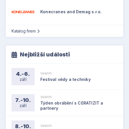
Konecranes and Demag s.r.o.
Katalog firem
Nejbližší události
4.-6.
Veletrh
září
Festival vědy a techniky
Veletrh
7.-10.
Týden obrábění s CERATIZIT a
září
partnery
8.-10.
Veletrh